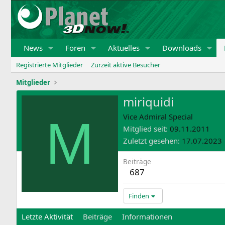
News
Foren
Aktuelles
Downloads
Registrierte Mitglieder
Zurzeit aktive Besucher
Mitglieder
miriquidi
M
Vice Admiral Special
Mitglied seit
09.11.2011
Zuletzt gesehen
17.07.2023
Beiträge
687
Finden
Letzte Aktivität
Beiträge
Informationen