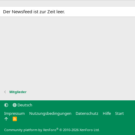
Der Newsfeed ist zur Zeit leer.
Mitglieder
Deutsch
Impressum
Nutzungsbedingungen
Datenschutz
Hilfe
Start
R
S
S
®
Community platform by XenForo
© 2010-2026 XenForo Ltd.