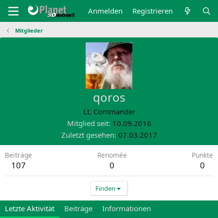
Anmelden
Registrieren
Mitglieder
qoros
Lt. Commander
Mitglied seit
10.09.2016
Zuletzt gesehen
07.03.2017
Beiträge
Renomée
Punkte
107
0
0
Finden
Letzte Aktivität
Beiträge
Informationen