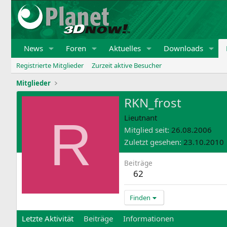
News
Foren
Aktuelles
Downloads
Registrierte Mitglieder
Zurzeit aktive Besucher
Mitglieder
RKN_frost
R
Lieutnant
Mitglied seit
26.08.2006
Zuletzt gesehen
23.10.2010
Beiträge
62
Finden
Letzte Aktivität
Beiträge
Informationen