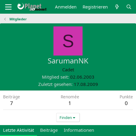
Anmelden
Registrieren
Mitglieder
S
SarumanNK
Cadet
Mitglied seit
02.06.2003
Zuletzt gesehen
17.08.2009
Beiträge
Renomée
Punkte
7
1
0
Finden
Letzte Aktivität
Beiträge
Informationen