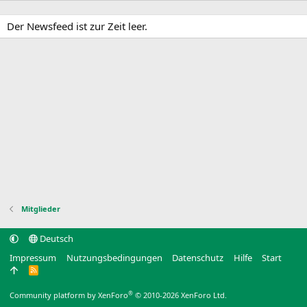
Der Newsfeed ist zur Zeit leer.
Mitglieder
Deutsch
Impressum
Nutzungsbedingungen
Datenschutz
Hilfe
Start
R
S
S
®
Community platform by XenForo
© 2010-2026 XenForo Ltd.