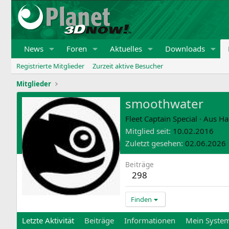
News
Foren
Aktuelles
Downloads
Registrierte Mitglieder
Zurzeit aktive Besucher
Mitglieder
smoothwater
Fleet Captain Special
·
Aus
Ha
Mitglied seit
10.02.2016
Zuletzt gesehen
02.06.2026
Beiträge
298
Finden
Letzte Aktivität
Beiträge
Informationen
Mein Syste