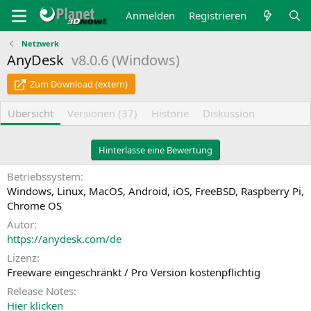
Anmelden
Registrieren
Netzwerk
AnyDesk
v8.0.6 (Windows)
Zum Download (extern)
Übersicht
Versionen (37)
Historie
Diskussion
Hinterlasse eine Bewertung
Betriebssystem
Windows
Linux
MacOS
Android
iOS
FreeBSD
Raspberry Pi
Chrome OS
Autor
https://anydesk.com/de
Lizenz
Freeware eingeschränkt / Pro Version kostenpflichtig
Release Notes
Hier klicken