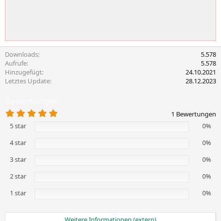
Downloads
5.578
Aufrufe
5.578
Hinzugefügt
24.10.2021
Letztes Update
28.12.2023
Bewertungen
5
1 Bewertungen
,
5 star
0%
0
0
S
4 star
0%
t
e
3 star
0%
r
n
2 star
0%
(
e
1 star
)
0%
Weitere Informationen (extern)