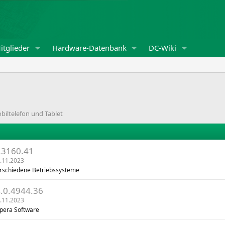
itglieder
Hardware-Datenbank
DC-Wiki
iltelefon und Tablet
.3160.41
.11.2023
erschiedene Betriebssysteme
.0.4944.36
.11.2023
pera Software