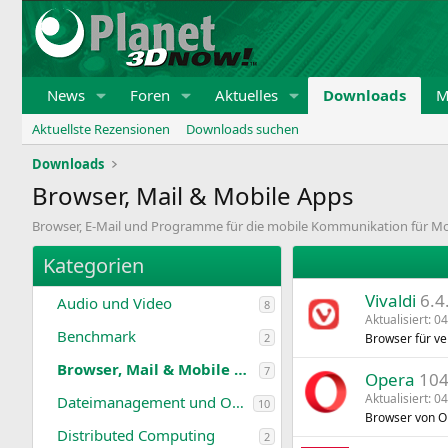
News
Foren
Aktuelles
Downloads
M
Aktuellste Rezensionen
Downloads suchen
Downloads
Browser, Mail & Mobile Apps
Browser, E-Mail und Programme für die mobile Kommunikation für Mob
Kategorien
Vivaldi
6.4
Audio und Video
8
Aktualisiert:
04
Benchmark
2
Browser für v
Browser, Mail & Mobile Apps
7
Opera
104
Aktualisiert:
04
Dateimanagement und Office
10
Browser von O
Distributed Computing
2