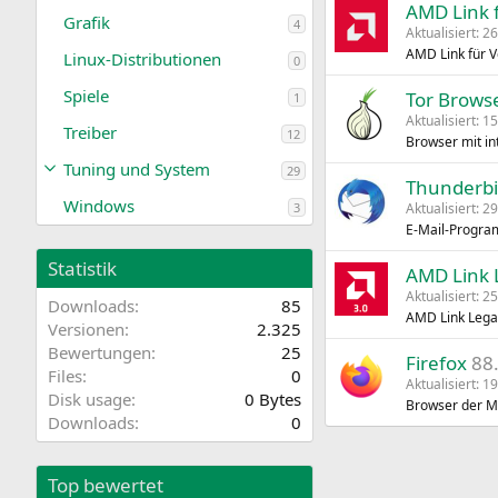
AMD Link 
Grafik
4
Aktualisiert:
26
AMD Link für 
Linux-Distributionen
0
Spiele
Tor Brows
1
Aktualisiert:
15
Treiber
12
Browser mit in
Tuning und System
29
Thunderbi
Windows
3
Aktualisiert:
29
E‑Mail-Progra
Statistik
AMD Link 
Aktualisiert:
25
Downloads
85
AMD Link Lega
Versionen
2.325
Bewertungen
25
Firefox
88
Files
0
Aktualisiert:
19
Disk usage
0 Bytes
Browser der Mo
Downloads
0
Top bewertet