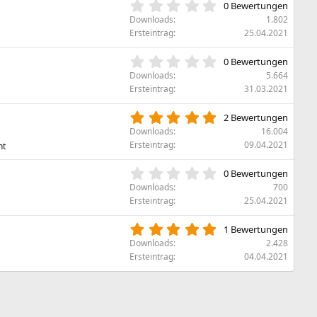
S
0
(
0 Bewertungen
t
,
e
Downloads
1.802
e
0
)
Ersteintrag
25.04.2021
r
0
n
S
0
(
0 Bewertungen
t
,
e
Downloads
5.664
e
0
)
Ersteintrag
31.03.2021
r
0
n
S
5
(
2 Bewertungen
t
,
e
Downloads
16.004
e
0
)
Ersteintrag
09.04.2021
nt
r
0
n
S
0
(
0 Bewertungen
t
,
e
Downloads
700
e
0
)
Ersteintrag
25.04.2021
r
0
n
S
5
(
1 Bewertungen
t
,
e
Downloads
2.428
e
0
)
Ersteintrag
04.04.2021
r
0
n
S
(
t
e
e
)