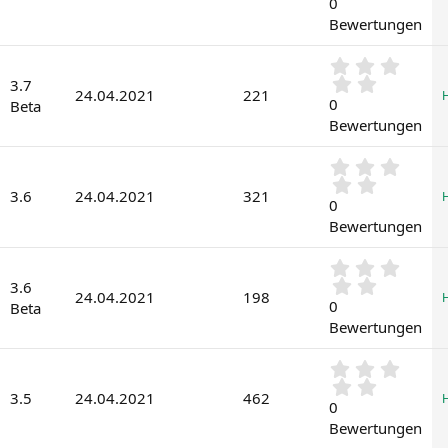
0
n
0
(
Bewertungen
S
e
t
)
0
e
,
3.7
r
24.04.2021
221
0
0
n
Beta
0
(
Bewertungen
S
e
t
)
0
e
,
r
3.6
24.04.2021
321
0
0
n
0
(
Bewertungen
S
e
t
)
0
e
,
3.6
r
24.04.2021
198
0
0
n
Beta
0
(
Bewertungen
S
e
t
)
0
e
,
r
3.5
24.04.2021
462
0
0
n
0
(
Bewertungen
S
e