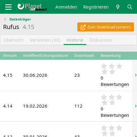
Anmelden
Registrieren
Datenträger
Rufus
4.15
Zum Download (extern)
Übersicht
Versionen (38)
Historie
Diskussion
Version
Veröffentlichungsdatum
Downloads
Bewertung
0
,
4.15
30.06.2026
23
0
0
0
Bewertungen
S
t
0
e
,
r
4.14
19.02.2026
112
0
0
n
0
(
Bewertungen
S
e
t
)
0
e
,
r
4.12
30.01.2026
43