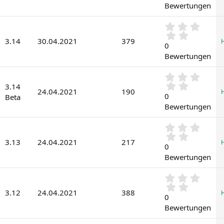
0
(
Bewertungen
S
e
t
)
0
e
,
r
3.14
30.04.2021
379
0
0
n
0
(
Bewertungen
S
e
t
)
0
e
,
3.14
r
24.04.2021
190
0
0
n
Beta
0
(
Bewertungen
S
e
t
)
0
e
,
r
3.13
24.04.2021
217
0
0
n
0
(
Bewertungen
S
e
t
)
0
e
,
r
3.12
24.04.2021
388
0
0
n
0
(
Bewertungen
S
e
t