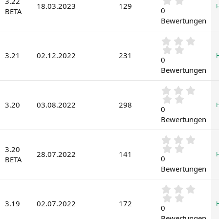
3.22
r
18.03.2023
129
0
0
n
BETA
0
(
Bewertungen
S
e
t
)
0
e
,
r
3.21
02.12.2022
231
0
0
n
0
(
Bewertungen
S
e
t
)
0
e
,
r
3.20
03.08.2022
298
0
0
n
0
(
Bewertungen
S
e
t
)
0
e
,
3.20
r
28.07.2022
141
0
0
n
BETA
0
(
Bewertungen
S
e
t
)
0
e
,
r
3.19
02.07.2022
172
0
0
n
0
(
Bewertungen