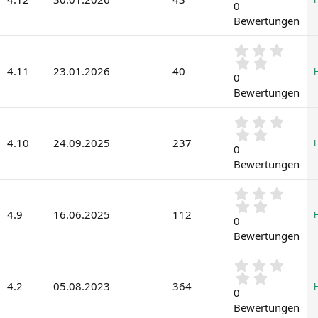
0
0
n
0
(
Bewertungen
S
e
t
)
0
e
,
r
4.11
23.01.2026
40
0
0
n
0
(
Bewertungen
S
e
t
)
0
e
,
r
4.10
24.09.2025
237
0
0
n
0
(
Bewertungen
S
e
t
)
0
e
,
r
4.9
16.06.2025
112
0
0
n
0
(
Bewertungen
S
e
t
)
0
e
,
r
4.2
05.08.2023
364
0
0
n
0
(
Bewertungen
S