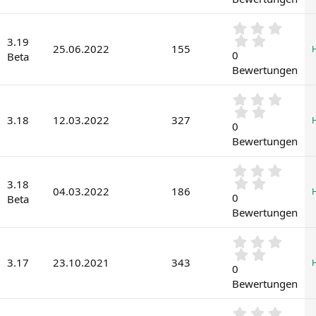
S
e
t
)
0
e
,
3.19
r
25.06.2022
155
0
0
n
Beta
0
(
Bewertungen
S
e
t
)
0
e
,
r
3.18
12.03.2022
327
0
0
n
0
(
Bewertungen
S
e
t
)
0
e
,
3.18
r
04.03.2022
186
0
0
n
Beta
0
(
Bewertungen
S
e
t
)
0
e
,
r
3.17
23.10.2021
343
0
0
n
0
(
Bewertungen
S
e
t
)
0