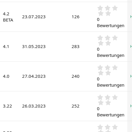
e
t
)
0
e
,
4.2
r
23.07.2023
126
0
0
n
BETA
0
(
Bewertungen
S
e
t
)
0
e
,
r
4.1
31.05.2023
283
0
0
n
0
(
Bewertungen
S
e
t
)
0
e
,
r
4.0
27.04.2023
240
0
0
n
0
(
Bewertungen
S
e
t
)
0
e
,
r
3.22
26.03.2023
252
0
0
n
0
(
Bewertungen
S
e
t
)
0
e
,