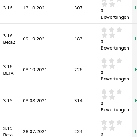
e
,
r
3.16
13.10.2021
307
0
0
n
0
(
Bewertungen
S
e
t
)
0
e
,
3.16
r
09.10.2021
183
0
0
n
Beta2
0
(
Bewertungen
S
e
t
)
0
e
,
3.16
r
03.10.2021
226
0
0
n
BETA
0
(
Bewertungen
S
e
t
)
0
e
,
r
3.15
03.08.2021
314
0
0
n
0
(
Bewertungen
S
e
t
)
0
e
,
3.15
r
28.07.2021
224
0
0
n
Beta