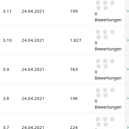
)
0
e
,
r
3.11
24.04.2021
199
0
0
n
0
(
Bewertungen
S
e
t
)
0
e
,
r
3.10
24.04.2021
1.827
0
0
n
0
(
Bewertungen
S
e
t
)
0
e
,
r
3.9
24.04.2021
763
0
0
n
0
(
Bewertungen
S
e
t
)
0
e
,
r
3.8
24.04.2021
196
0
0
n
0
(
Bewertungen
S
e
t
)
0
e
,
r
3.7
24.04.2021
224
0