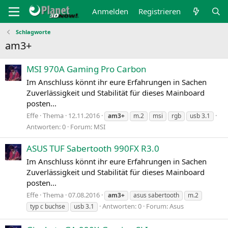
Anmelden
Registrieren
Schlagworte
am3+
MSI 970A Gaming Pro Carbon
Im Anschluss könnt ihr eure Erfahrungen in Sachen
Zuverlässigkeit und Stabilität für dieses Mainboard
posten...
Effe
Thema
12.11.2016
am3+
m.2
msi
rgb
usb 3.1
Antworten: 0
Forum:
MSI
ASUS TUF Sabertooth 990FX R3.0
Im Anschluss könnt ihr eure Erfahrungen in Sachen
Zuverlässigkeit und Stabilität für dieses Mainboard
posten...
Effe
Thema
07.08.2016
am3+
asus sabertooth
m.2
Antworten: 0
Forum:
Asus
typ c buchse
usb 3.1