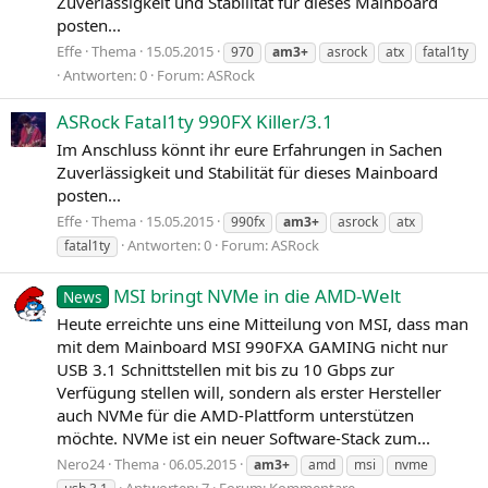
Zuverlässigkeit und Stabilität für dieses Mainboard
posten...
Effe
Thema
15.05.2015
970
am3+
asrock
atx
fatal1ty
Antworten: 0
Forum:
ASRock
ASRock Fatal1ty 990FX Killer/3.1
Im Anschluss könnt ihr eure Erfahrungen in Sachen
Zuverlässigkeit und Stabilität für dieses Mainboard
posten...
Effe
Thema
15.05.2015
990fx
am3+
asrock
atx
Antworten: 0
Forum:
ASRock
fatal1ty
MSI bringt NVMe in die AMD-Welt
News
Heute erreichte uns eine Mitteilung von MSI, dass man
mit dem Mainboard MSI 990FXA GAMING nicht nur
USB 3.1 Schnittstellen mit bis zu 10 Gbps zur
Verfügung stellen will, sondern als erster Hersteller
auch NVMe für die AMD-Plattform unterstützen
möchte. NVMe ist ein neuer Software-Stack zum...
Nero24
Thema
06.05.2015
am3+
amd
msi
nvme
Antworten: 7
Forum:
Kommentare