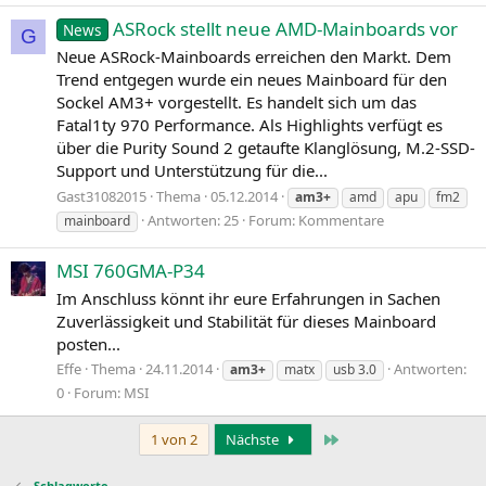
ASRock stellt neue AMD-Mainboards vor
News
G
Neue ASRock-Mainboards erreichen den Markt. Dem
Trend entgegen wurde ein neues Mainboard für den
Sockel AM3+ vorgestellt. Es handelt sich um das
Fatal1ty 970 Performance. Als Highlights verfügt es
über die Purity Sound 2 getaufte Klanglösung, M.2‑SSD-
Support und Unterstützung für die...
Gast31082015
Thema
05.12.2014
am3+
amd
apu
fm2
Antworten: 25
Forum:
Kommentare
mainboard
MSI 760GMA-P34
Im Anschluss könnt ihr eure Erfahrungen in Sachen
Zuverlässigkeit und Stabilität für dieses Mainboard
posten...
Effe
Thema
24.11.2014
Antworten:
am3+
matx
usb 3.0
0
Forum:
MSI
Letzte
1 von 2
Nächste
Schlagworte