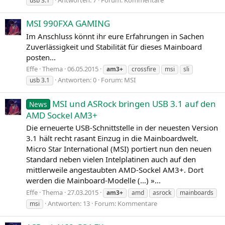
usb 3.1
MSI 990FXA GAMING
Im Anschluss könnt ihr eure Erfahrungen in Sachen
Zuverlässigkeit und Stabilität für dieses Mainboard
posten...
Effe
Thema
06.05.2015
am3+
crossfire
msi
sli
Antworten: 0
Forum:
MSI
usb 3.1
MSI und ASRock bringen USB 3.1 auf den
News
AMD Sockel AM3+
Die erneuerte USB-Schnittstelle in der neuesten Version
3.1 hält recht rasant Einzug in die Mainboardwelt.
Micro Star International (MSI) portiert nun den neuen
Standard neben vielen Intelplatinen auch auf den
mittlerweile angestaubten AMD-Sockel AM3+. Dort
werden die Mainboard-Modelle (…) »...
Effe
Thema
27.03.2015
am3+
amd
asrock
mainboards
Antworten: 13
Forum:
Kommentare
msi