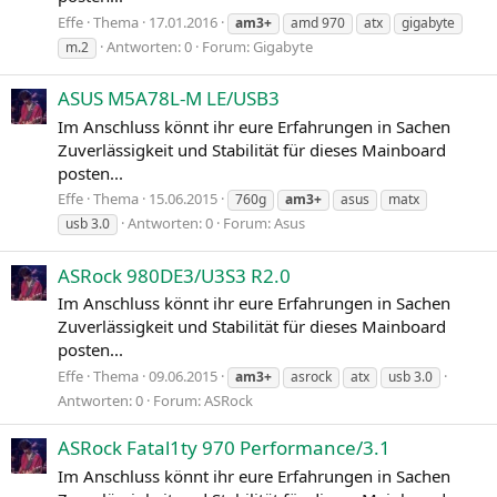
Effe
Thema
17.01.2016
am3+
amd 970
atx
gigabyte
Antworten: 0
Forum:
Gigabyte
m.2
ASUS M5A78L-M LE/USB3
Im Anschluss könnt ihr eure Erfahrungen in Sachen
Zuverlässigkeit und Stabilität für dieses Mainboard
posten...
Effe
Thema
15.06.2015
760g
am3+
asus
matx
Antworten: 0
Forum:
Asus
usb 3.0
ASRock 980DE3/U3S3 R2.0
Im Anschluss könnt ihr eure Erfahrungen in Sachen
Zuverlässigkeit und Stabilität für dieses Mainboard
posten...
Effe
Thema
09.06.2015
am3+
asrock
atx
usb 3.0
Antworten: 0
Forum:
ASRock
ASRock Fatal1ty 970 Performance/3.1
Im Anschluss könnt ihr eure Erfahrungen in Sachen