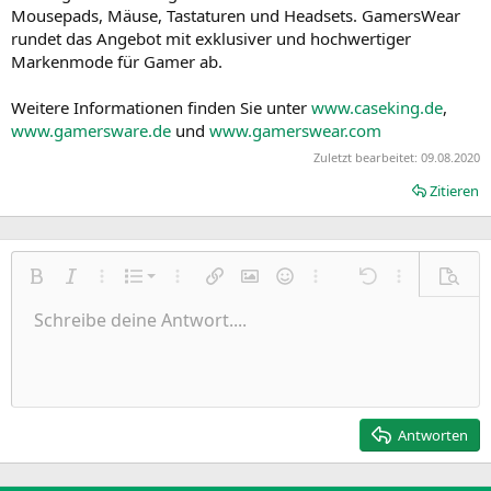
Mousepads, Mäuse, Tastaturen und Headsets. GamersWear
rundet das Angebot mit exklusiver und hochwertiger
Markenmode für Gamer ab.
Weitere Informationen finden Sie unter
www.caseking.de
,
www.gamersware.de
und
www.gamerswear.com
Zuletzt bearbeitet:
09.08.2020
Zitieren
Nummerierte Liste
Fett
Kursiv
Weitere Einstellungen…
Liste
Weitere Einstellungen…
Link einfügen
Bild einfügen
Smileys
Weitere Einstellungen…
Rückgängig
Weitere Einst
Vorsch
Ungeordnete Liste
Schreibe deine Antwort....
Linksbündig
9
Normal
Entwurf speichern
Arial
Schriftgröße
Ausrichtung
Zitat
Wiederholen
Medien
BBCode umschalten
Textfarbe
Paragraph format
Tabelle einfügen
Formatierung entfernen
Schriftfamilie
Insert horizontal line
Entwürfe
Durchgestrichen
Spoiler
Unterstrichen
Code
Inline-Code
Inline-Spoiler
Einzug vergrößern
10
Entwurf löschen
Zentriert
Heading 1
Book Antiqua
Einzug verkleinern
12
Courier New
Rechtsbündig
Heading 2
15
Georgia
Justify text
Antworten
Heading 3
18
Tahoma
22
Times New Roman