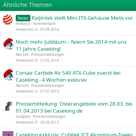
Ähnliche Themen
26
Trebuchet MS
RaiJintek stellt Mini-ITX-Gehäuse Metis vor
Verdana
News
heikosch
Kommentare
Antworten
4
05.09.2014
Noch mehr Jubiläum – feiern Sie 2014 mit uns
11 Jahre Caseking!
Nero24
Pressemitteilungen
Antworten
0
27.05.2014
Corsair Carbide Air 540 ATX-Cube zuerst bei
Caseking - 4 Wochen exklusiv
Nero24
Pressemitteilungen
Antworten
0
01.07.2013
Pressemitteilung: Osterangebote vom 28.03. bis
01.04.2013 bei Caseking.de
soulpain
Pressemitteilungen
Antworten
0
28.03.2013
Caseking exklusiv: Cubitek ICE Aluminium-Tower