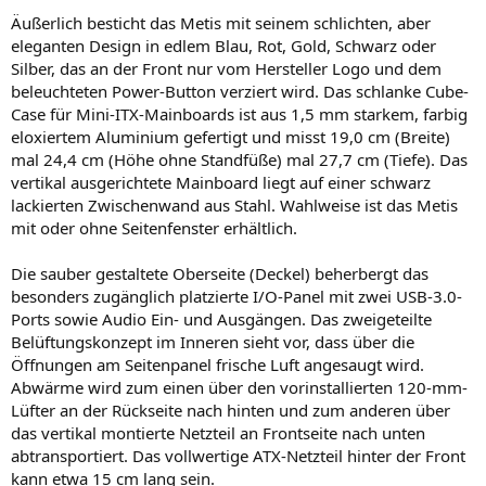
Äußerlich besticht das Metis mit seinem schlichten, aber
eleganten Design in edlem Blau, Rot, Gold, Schwarz oder
Silber, das an der Front nur vom Hersteller Logo und dem
beleuchteten Power-Button verziert wird. Das schlanke Cube-
Case für Mini-ITX-Mainboards ist aus 1,5 mm starkem, farbig
eloxiertem Aluminium gefertigt und misst 19,0 cm (Breite)
mal 24,4 cm (Höhe ohne Standfüße) mal 27,7 cm (Tiefe). Das
vertikal ausgerichtete Mainboard liegt auf einer schwarz
lackierten Zwischenwand aus Stahl. Wahlweise ist das Metis
mit oder ohne Seitenfenster erhältlich.
Die sauber gestaltete Oberseite (Deckel) beherbergt das
besonders zugänglich platzierte I/O-Panel mit zwei USB-3.0-
Ports sowie Audio Ein- und Ausgängen. Das zweigeteilte
Belüftungskonzept im Inneren sieht vor, dass über die
Öffnungen am Seitenpanel frische Luft angesaugt wird.
Abwärme wird zum einen über den vorinstallierten 120-mm-
Lüfter an der Rückseite nach hinten und zum anderen über
das vertikal montierte Netzteil an Frontseite nach unten
abtransportiert. Das vollwertige ATX-Netzteil hinter der Front
kann etwa 15 cm lang sein.