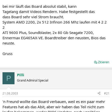
bei mir läuft das Board absolut stabil, kann
Tagelang damit Videos Rendern. Habe festgestellt das
dass Board sehr viel Strom braucht.
System AMD 2200, 2x 512 Infinon 266 Mhz laufen mit 4 2 2
2
ATI 9600 Plus, Soundblaster, 2x 80 Gb Seagate 7200,
Ennermax EG465AX-VE. Boardtreiber den neusten, Bios das
neuste.
Gruss
Zitieren
Pilli
P
Grand Admiral Special
21.08.2003
#21
'n Freund wollte das Board verbauen, weil es ein paar mehr
Features hat als das Abit, aber wir haben das Teil nicht zum
laufen bekommen, weder BIOS Updates, noch unzählige