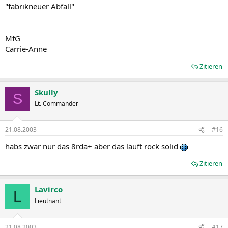
"fabrikneuer Abfall"
MfG
Carrie-Anne
Zitieren
Skully
S
Lt. Commander
21.08.2003
#16
habs zwar nur das 8rda+ aber das läuft rock solid
Zitieren
Lavirco
L
Lieutnant
21.08.2003
#17