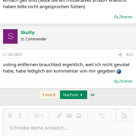
haben bitte nicht angesprochen fühlen)
Zitieren
Skully
S
Lt. Commander
21.08.2003
#25
voting entfernen brauchtest eigentlich, weil ich nicht gevotet
habe, habe lediglich ein kommentar von mir gegeben
Zitieren
Letzte
1 von 8
Nächste
Nummerierte Liste
Fett
Kursiv
Weitere Einstellungen…
Liste
Weitere Einstellungen…
Link einfügen
Bild einfügen
Smileys
Weitere Einstellungen…
Rückgängig
Weitere Einst
Vorsch
Ungeordnete Liste
Schreibe deine Antwort....
Linksbündig
9
Normal
Entwurf speichern
Arial
Schriftgröße
Ausrichtung
Zitat
Wiederholen
Medien
BBCode umschalten
Textfarbe
Paragraph format
Tabelle einfügen
Formatierung entfernen
Schriftfamilie
Insert horizontal line
Entwürfe
Durchgestrichen
Spoiler
Unterstrichen
Code
Inline-Code
Inline-Spoiler