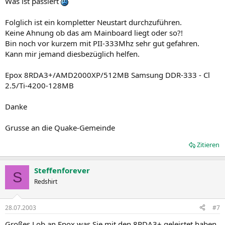
Was ist passiert
Folglich ist ein kompletter Neustart durchzuführen.
Keine Ahnung ob das am Mainboard liegt oder so?!
Bin noch vor kurzem mit PII-333Mhz sehr gut gefahren.
Kann mir jemand diesbezüglich helfen.
Epox 8RDA3+/AMD2000XP/512MB Samsung DDR-333 - Cl
2.5/Ti-4200-128MB
Danke
Grusse an die Quake-Gemeinde
Zitieren
Steffenforever
S
Redshirt
28.07.2003
#7
Großes Lob an Epox was Sie mit den 8RDA3+ geleistet haben,