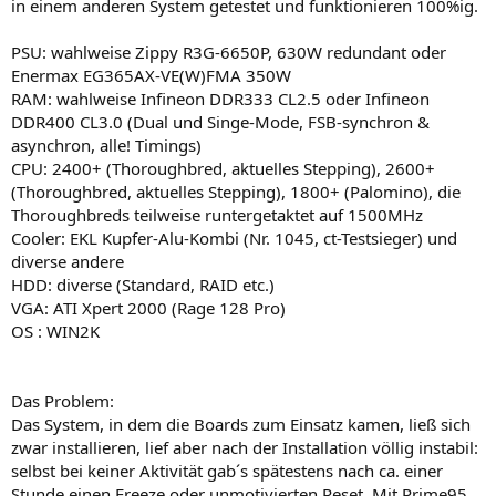
in einem anderen System getestet und funktionieren 100%ig.
PSU: wahlweise Zippy R3G-6650P, 630W redundant oder
Enermax EG365AX-VE(W)FMA 350W
RAM: wahlweise Infineon DDR333 CL2.5 oder Infineon
DDR400 CL3.0 (Dual und Singe-Mode, FSB-synchron &
asynchron, alle! Timings)
CPU: 2400+ (Thoroughbred, aktuelles Stepping), 2600+
(Thoroughbred, aktuelles Stepping), 1800+ (Palomino), die
Thoroughbreds teilweise runtergetaktet auf 1500MHz
Cooler: EKL Kupfer-Alu-Kombi (Nr. 1045, ct-Testsieger) und
diverse andere
HDD: diverse (Standard, RAID etc.)
VGA: ATI Xpert 2000 (Rage 128 Pro)
OS : WIN2K
Das Problem:
Das System, in dem die Boards zum Einsatz kamen, ließ sich
zwar installieren, lief aber nach der Installation völlig instabil:
selbst bei keiner Aktivität gab´s spätestens nach ca. einer
Stunde einen Freeze oder unmotivierten Reset. Mit Prime95