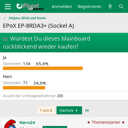
Anmelden
Registrieren
AOpen, EPoX und Enmic
EPoX EP-8RDA3+ (Sockel A)
U
Würdest Du dieses Mainboard
m
rückblickend wieder kaufen?
f
Ja
r
Stimmen:
134
65,4%
a
Nein
g
Stimmen:
71
34,6%
e
Anzahl der Umfrageteilnehmer
205
Letzte
1 von 8
Nächste
Nero24
★ Themenstarter ★