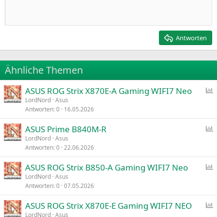
Einzug vergrößern
10
Entwurf löschen
Zentriert
Heading 1
Book Antiqua
Einzug verkleinern
12
Courier New
Rechtsbündig
Heading 2
15
Georgia
Justify text
Antworten
Heading 3
18
Tahoma
22
Times New Roman
Ähnliche Themen
26
Trebuchet MS
ASUS ROG Strix X870E-A Gaming WIFI7 Neo
Verdana
LordNord
Asus
Antworten
0
16.05.2026
f
r
ASUS Prime B840M-R
a
LordNord
Asus
g
Antworten
0
22.06.2026
f
e
r
ASUS ROG Strix B850-A Gaming WIFI7 Neo
a
LordNord
Asus
g
Antworten
0
07.05.2026
f
e
r
ASUS ROG Strix X870E-E Gaming WIFI7 NEO
a
LordNord
Asus