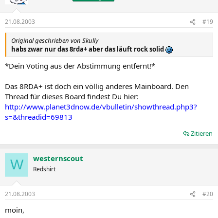
21.08.2003
#19
Original geschrieben von Skully
habs zwar nur das 8rda+ aber das läuft rock solid
*Dein Voting aus der Abstimmung entfernt!*
Das 8RDA+ ist doch ein völlig anderes Mainboard. Den
Thread für dieses Board findest Du hier:
http://www.planet3dnow.de/vbulletin/showthread.php3?
s=&threadid=69813
Zitieren
westernscout
W
Redshirt
21.08.2003
#20
moin,