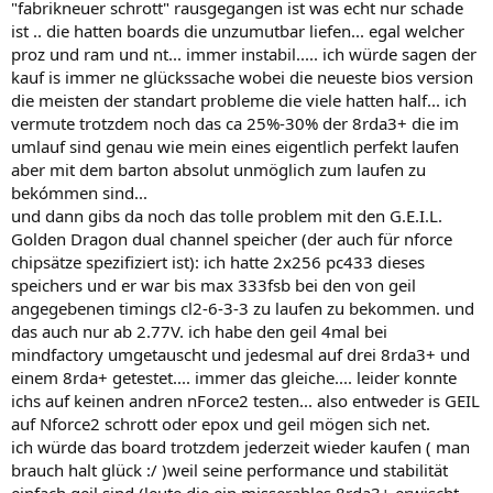
"fabrikneuer schrott" rausgegangen ist was echt nur schade
ist .. die hatten boards die unzumutbar liefen... egal welcher
proz und ram und nt... immer instabil..... ich würde sagen der
kauf is immer ne glückssache wobei die neueste bios version
die meisten der standart probleme die viele hatten half... ich
vermute trotzdem noch das ca 25%-30% der 8rda3+ die im
umlauf sind genau wie mein eines eigentlich perfekt laufen
aber mit dem barton absolut unmöglich zum laufen zu
bekómmen sind...
und dann gibs da noch das tolle problem mit den G.E.I.L.
Golden Dragon dual channel speicher (der auch für nforce
chipsätze spezifiziert ist): ich hatte 2x256 pc433 dieses
speichers und er war bis max 333fsb bei den von geil
angegebenen timings cl2-6-3-3 zu laufen zu bekommen. und
das auch nur ab 2.77V. ich habe den geil 4mal bei
mindfactory umgetauscht und jedesmal auf drei 8rda3+ und
einem 8rda+ getestet.... immer das gleiche.... leider konnte
ichs auf keinen andren nForce2 testen... also entweder is GEIL
auf Nforce2 schrott oder epox und geil mögen sich net.
ich würde das board trotzdem jederzeit wieder kaufen ( man
brauch halt glück :/ )weil seine performance und stabilität
einfach geil sind (leute die ein misserables 8rda3+ erwischt