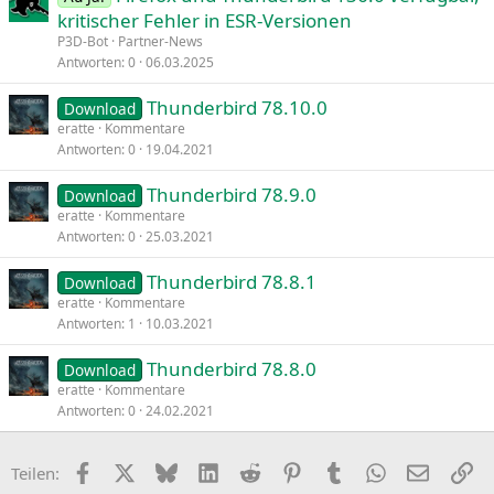
kritischer Fehler in ESR-Versionen
P3D-Bot
Partner-News
Antworten
0
06.03.2025
Thunderbird 78.10.0
Download
eratte
Kommentare
Antworten
0
19.04.2021
Thunderbird 78.9.0
Download
eratte
Kommentare
Antworten
0
25.03.2021
Thunderbird 78.8.1
Download
eratte
Kommentare
Antworten
1
10.03.2021
Thunderbird 78.8.0
Download
eratte
Kommentare
Antworten
0
24.02.2021
Facebook
X
Bluesky
LinkedIn
Reddit
Pinterest
Tumblr
WhatsApp
E-Mail
Li
Teilen: