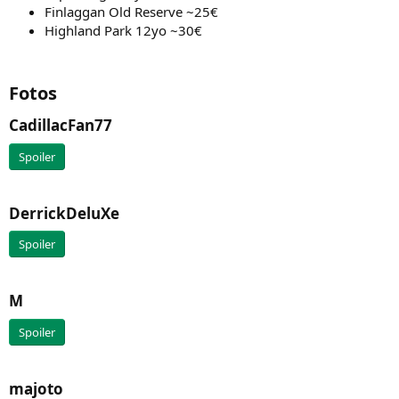
Finlaggan Old Reserve ~25€
Highland Park 12yo ~30€
Fotos​
CadillacFan77​
Spoiler
DerrickDeluXe​
Spoiler
M​
Spoiler
majoto​