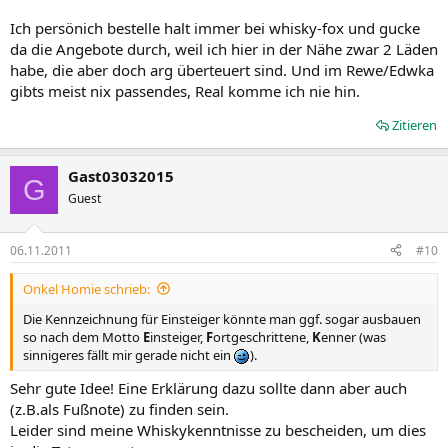
Ich persönich bestelle halt immer bei whisky-fox und gucke
da die Angebote durch, weil ich hier in der Nähe zwar 2 Läden
habe, die aber doch arg überteuert sind. Und im Rewe/Edwka
gibts meist nix passendes, Real komme ich nie hin.
Zitieren
Gast03032015
G
Guest
06.11.2011
#10
Onkel Homie schrieb:
Die Kennzeichnung für Einsteiger könnte man ggf. sogar ausbauen
so nach dem Motto
E
insteiger,
F
ortgeschrittene,
K
enner (was
sinnigeres fällt mir gerade nicht ein
).
Sehr gute Idee! Eine Erklärung dazu sollte dann aber auch
(z.B.als Fußnote) zu finden sein.
Leider sind meine Whiskykenntnisse zu bescheiden, um dies