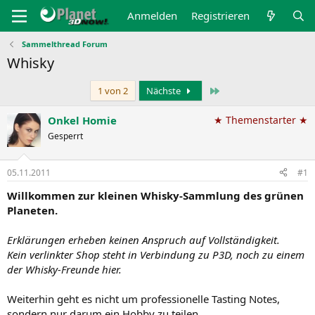
Anmelden
Registrieren
Sammelthread Forum
Whisky
Letzte
1 von 2
Nächste
Onkel Homie
★ Themenstarter ★
Gesperrt
05.11.2011
#1
Willkommen zur kleinen Whisky-Sammlung des grünen
Planeten.
Erklärungen erheben keinen Anspruch auf Vollständigkeit.
Kein verlinkter Shop steht in Verbindung zu P3D, noch zu einem
der Whisky-Freunde hier.
Weiterhin geht es nicht um professionelle Tasting Notes,
sondern nur darum ein Hobby zu teilen.