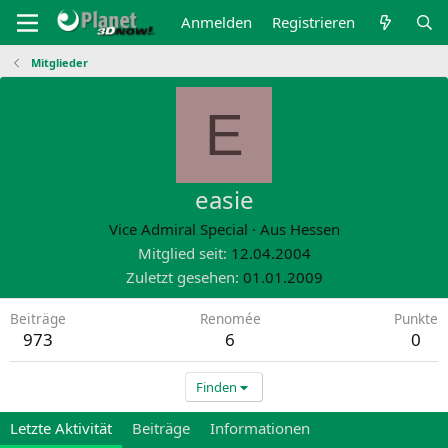
Anmelden
Registrieren
Mitglieder
E
easie
Vice Admiral Special
·
Aus
Hessen
Mitglied seit
12.04.2004
Zuletzt gesehen
01.01.2009
Beiträge
Renomée
Punkte
973
6
0
Finden
Letzte Aktivität
Beiträge
Informationen