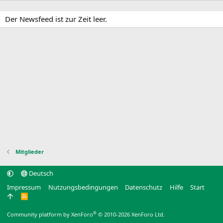
Der Newsfeed ist zur Zeit leer.
Mitglieder
Deutsch
Impressum
Nutzungsbedingungen
Datenschutz
Hilfe
Start
R
S
S
®
Community platform by XenForo
© 2010-2026 XenForo Ltd.