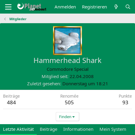
Anmelden
Registrieren
Mitglieder
Hammerhead Shark
Commodore Special
Mitglied seit
22.04.2008
Zuletzt gesehen
Donnerstag um 18:21
Beiträge
Renomée
Punkte
484
505
93
Finden
Letzte Aktivität
Beiträge
Informationen
Mein System