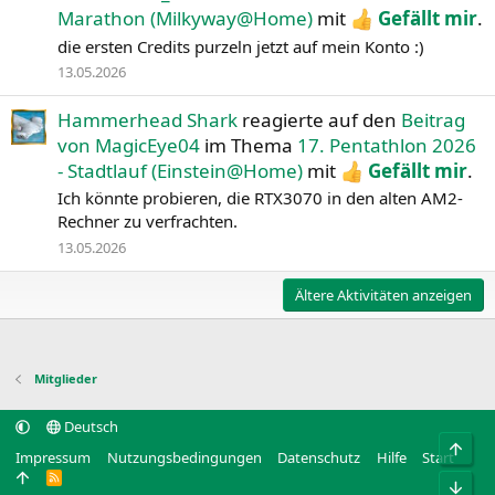
Marathon (Milkyway@Home)
mit
Gefällt mir
.
die ersten Credits purzeln jetzt auf mein Konto :)
13.05.2026
Hammerhead Shark
reagierte auf den
Beitrag
von MagicEye04
im Thema
17. Pentathlon 2026
- Stadtlauf (Einstein@Home)
mit
Gefällt mir
.
Ich könnte probieren, die RTX3070 in den alten AM2-
Rechner zu verfrachten.
13.05.2026
Ältere Aktivitäten anzeigen
Mitglieder
Deutsch
Obe
Impressum
Nutzungsbedingungen
Datenschutz
Hilfe
Start
R
Unt
S