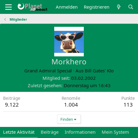
Anmelden
Registrieren
Mitglieder
Morkhero
Grand Admiral Special
·
Aus
Bill Gates' Klo
Mitglied seit
03.02.2002
Zuletzt gesehen
Donnerstag um 16:43
Beiträge
Renomée
Punkte
9.122
1.004
113
Finden
Letzte Aktivität
Beiträge
Informationen
Mein System