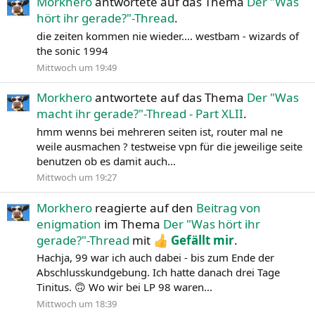
Morkhero
antwortete auf das Thema
Der "Was
hört ihr gerade?"-Thread
.
die zeiten kommen nie wieder.... westbam - wizards of
the sonic 1994
Mittwoch um 19:49
Morkhero
antwortete auf das Thema
Der "Was
macht ihr gerade?"-Thread - Part XLII
.
hmm wenns bei mehreren seiten ist, router mal ne
weile ausmachen ? testweise vpn für die jeweilige seite
benutzen ob es damit auch...
Mittwoch um 19:27
Morkhero
reagierte auf den
Beitrag von
enigmation
im Thema
Der "Was hört ihr
gerade?"-Thread
mit
Gefällt mir
.
Hachja, 99 war ich auch dabei - bis zum Ende der
Abschlusskundgebung. Ich hatte danach drei Tage
Tinitus. 🙃 Wo wir bei LP 98 waren...
Mittwoch um 18:39