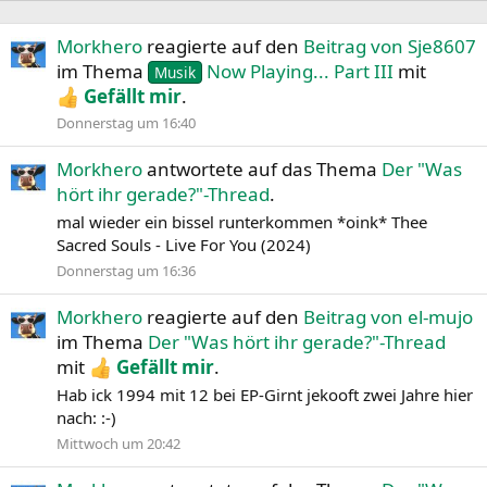
Morkhero
reagierte auf den
Beitrag von Sje8607
im Thema
Now Playing... Part III
mit
Musik
Gefällt mir
.
Donnerstag um 16:40
Morkhero
antwortete auf das Thema
Der "Was
hört ihr gerade?"-Thread
.
mal wieder ein bissel runterkommen *oink* Thee
Sacred Souls - Live For You (2024)
Donnerstag um 16:36
Morkhero
reagierte auf den
Beitrag von el-mujo
im Thema
Der "Was hört ihr gerade?"-Thread
mit
Gefällt mir
.
Hab ick 1994 mit 12 bei EP-Girnt jekooft zwei Jahre hier
nach: :-)
Mittwoch um 20:42