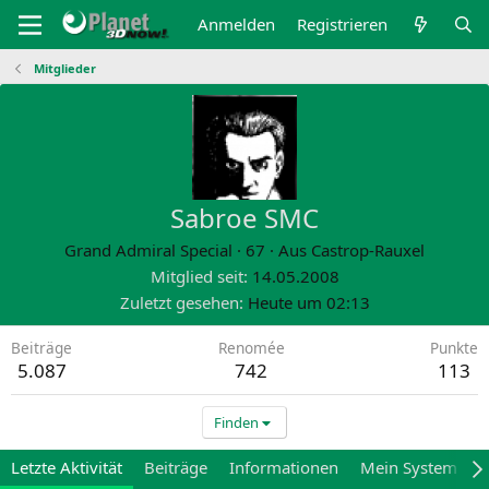
Anmelden
Registrieren
Mitglieder
Sabroe SMC
Grand Admiral Special
·
67
·
Aus
Castrop-Rauxel
Mitglied seit
14.05.2008
Zuletzt gesehen
Heute um 02:13
Beiträge
Renomée
Punkte
5.087
742
113
Finden
Letzte Aktivität
Beiträge
Informationen
Mein System
M