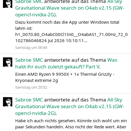
Sabroe SMC
antwortete auf das Thema
All-Sky
Gravitational Wave search on O4ab v2.15 (GW-
opencl-nvidia-2G)
.
Dazu kommt noch das die App unter Windows total
lahm ist:
h1_0070.80_O4abC00Cl1In0__O4abAS1_71.00Hz_72_0
102786046824 Jul 2026 10:10:11...
Samstag um 00:44
Sabroe SMC
antwortete auf das Thema
Was
habt ihr euch zuletzt gekauft? Part V
.
Einen AMD Ryzen 9 9950X + 1x Thermal Grizzly -
Kryonaut extreme 2g
Samstag um 20:52
Sabroe SMC
antwortete auf das Thema
All-Sky
Gravitational Wave search on O4ab v2.15 (GW-
opencl-nvidia-2G)
.
Habe ich auch nichts gesehen. Könnte sich wohl um ein
paar Sekunden handeln. Also nicht der Rede wert. Aber