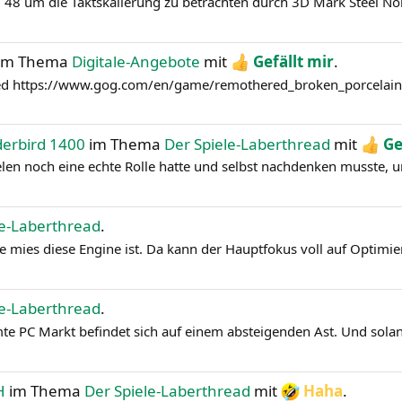
48 um die Taktskalierung zu betrachten durch 3D Mark Steel No
im Thema
Digitale-Angebote
mit
Gefällt mir
.
ed https://www.gog.com/en/game/remothered_broken_porcelain.
derbird 1400
im Thema
Der Spiele-Laberthread
mit
Ge
elen noch eine echte Rolle hatte und selbst nachdenken musste, u
le-Laberthread
.
mies diese Engine ist. Da kann der Hauptfokus voll auf Optimier
le-Laberthread
.
 PC Markt befindet sich auf einem absteigenden Ast. Und solange
H
im Thema
Der Spiele-Laberthread
mit
Haha
.