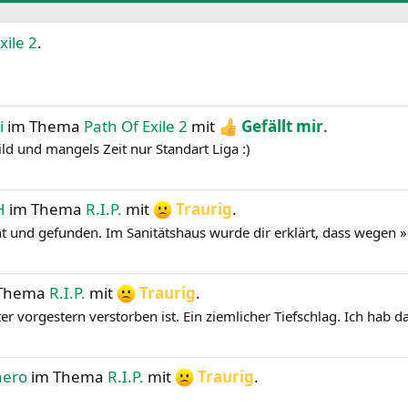
xile 2
.
i
im Thema
Path Of Exile 2
mit
Gefällt mir
.
ild und mangels Zeit nur Standart Liga :)
H
im Thema
R.I.P.
mit
Traurig
.
ht und gefunden. Im Sanitätshaus wurde dir erklärt, dass wegen »
Thema
R.I.P.
mit
Traurig
.
 vorgestern verstorben ist. Ein ziemlicher Tiefschlag. Ich hab da 
hero
im Thema
R.I.P.
mit
Traurig
.