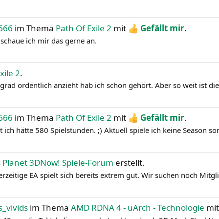
y666
im Thema
Path Of Exile 2
mit
Gefällt mir
.
schaue ich mir das gerne an.
xile 2
.
rad ordentlich anzieht hab ich schon gehört. Aber so weit ist die
y666
im Thema
Path Of Exile 2
mit
Gefällt mir
.
t ich hätte 580 Spielstunden. ;) Aktuell spiele ich keine Season s
 Planet 3DNow! Spiele-Forum
erstellt.
zeitige EA spielt sich bereits extrem gut. Wir suchen noch Mitgli
s_vivids
im Thema
AMD RDNA 4 - uArch - Technologie
mi