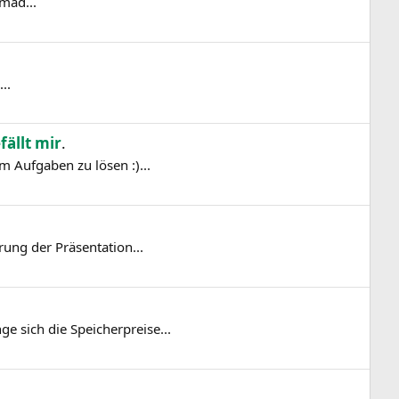
mad...
..
fällt mir
.
m Aufgaben zu lösen :)...
ung der Präsentation...
 sich die Speicherpreise...