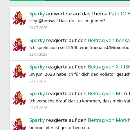
Sparky
antwortete auf das Thema
Path Of E
Hey @bonsai ! Hast du Lust zu joinen?
24.07.2026
Sparky
reagierte auf den
Beitrag von bonsa
Ich spiele auch seit 550h eine Imerialist/Minionbu
23.07.2026
Sparky
reagierte auf den
Beitrag von X_FIS
Im Juni 2023 habe ich für dich den Rollator gesuc
22.07.2026
Sparky
reagierte auf den
Beitrag von M
im 
Ich versuche drauf klar zu kommen, dass mein Vater
22.07.2026
Sparky
reagierte auf den
Beitrag von Mork
bonnie tyler ist gestorben r.i.p.