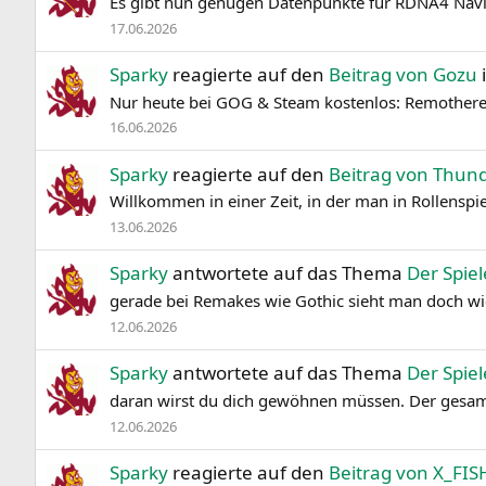
Es gibt nun genügen Datenpunkte für RDNA4 Navi 
17.06.2026
Sparky
reagierte auf den
Beitrag von Gozu
Nur heute bei GOG & Steam kostenlos: Remother
16.06.2026
Sparky
reagierte auf den
Beitrag von Thun
Willkommen in einer Zeit, in der man in Rollenspi
13.06.2026
Sparky
antwortete auf das Thema
Der Spie
gerade bei Remakes wie Gothic sieht man doch wie 
12.06.2026
Sparky
antwortete auf das Thema
Der Spie
daran wirst du dich gewöhnen müssen. Der gesamte
12.06.2026
Sparky
reagierte auf den
Beitrag von X_FIS