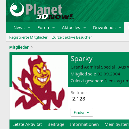
News
Foren
Aktuelles
Downloads
Registrierte Mitglieder
Zurzeit aktive Besucher
Mitglieder
Sparky
Grand Admiral Special
·
Aus
Mitglied seit
02.09.2004
Zuletzt gesehen
Dienstag um
Beiträge
2.128
Finden
Letzte Aktivität
Beiträge
Informationen
Mein Syste