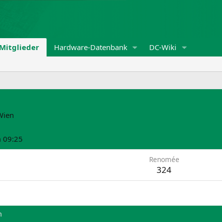
Mitglieder
Hardware-Datenbank
DC-Wiki
Wien
 09:25
Renomée
324
m