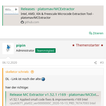
Releases · platomav/MCExtractor
Intel, AMD, VIA & Freescale Microcode Extraction Tool -
platomav/MCExtractor
github.com
Zitieren
pipin
★ Themenstarter ★
Administrator
Teammitglied
06.12.2020
#3
skelletor schrieb:
DL - Link ist noch der alte
hier der richtige:
Release MC Extractor v1.52.1 r169 · platomav/MCExtractor
v1.52.1 Applied small code fixes & improvements r169 Intel
cpuA0671_plat02_ver0000000C_2020-10-13_PRD_767A7093 Intel