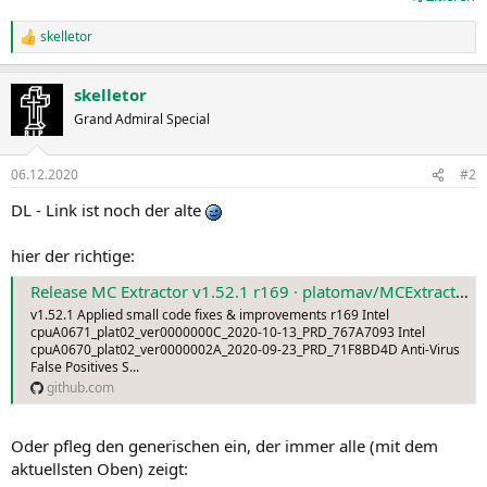
skelletor
R
e
a
skelletor
k
t
Grand Admiral Special
i
o
n
06.12.2020
#2
e
n
DL - Link ist noch der alte
:
hier der richtige:
Release MC Extractor v1.52.1 r169 · platomav/MCExtractor
v1.52.1 Applied small code fixes & improvements r169 Intel
cpuA0671_plat02_ver0000000C_2020-10-13_PRD_767A7093 Intel
cpuA0670_plat02_ver0000002A_2020-09-23_PRD_71F8BD4D Anti-Virus
False Positives S...
github.com
Oder pfleg den generischen ein, der immer alle (mit dem
aktuellsten Oben) zeigt: