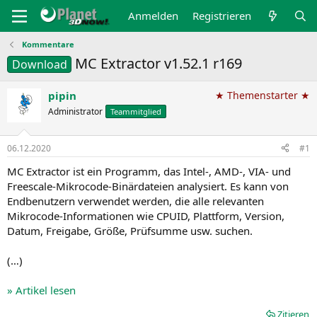
Anmelden
Registrieren
Kommentare
MC Extractor v1.52.1 r169
Download
pipin
★ Themenstarter ★
Administrator
Teammitglied
06.12.2020
#1
MC Extractor ist ein Programm, das Intel-, AMD-, VIA- und
Freescale-Mikrocode-Binärdateien analysiert. Es kann von
Endbenutzern verwendet werden, die alle relevanten
Mikrocode-Informationen wie CPUID, Plattform, Version,
Datum, Freigabe, Größe, Prüfsumme usw. suchen.
(…)
» Artikel lesen
Zitieren