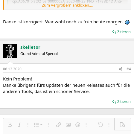
cpuA0670_plat02_ver0000002A_2020-09-23_PRD_71F8BD4D Anti-
Zum Vergrößern anklicken....
Virus False Positives S...
github.com
Danke ist korrigiert. War wohl noch zu früh heute morgen.
Oder pfleg den generischen ein, der immer alle (mit dem aktuellsten
Zitieren
Oben) zeigt:
Releases · platomav/MCExtractor
skelletor
Intel, AMD, VIA & Freescale Microcode Extraction Tool -
Grand Admiral Special
platomav/MCExtractor
github.com
06.12.2020
#4
Kein Problem!
Danke übrigens fürs updaten der neuen Releases auch für die
anderen Tools, das ist ein schöner Service.
Zitieren
Nummerierte Liste
Fett
Kursiv
Weitere Einstellungen…
Liste
Weitere Einstellungen…
Link einfügen
Bild einfügen
Smileys
Weitere Einstellungen…
Rückgängig
Weitere Einst
Vorsch