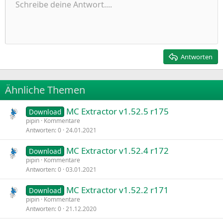
Ungeordnete Liste
Schreibe deine Antwort....
Linksbündig
9
Normal
Entwurf speichern
Arial
Schriftgröße
Ausrichtung
Zitat
Wiederholen
Medien
BBCode umschalten
Textfarbe
Paragraph format
Tabelle einfügen
Formatierung entfernen
Schriftfamilie
Insert horizontal line
Entwürfe
Durchgestrichen
Spoiler
Unterstrichen
Code
Inline-Code
Inline-Spoiler
Einzug vergrößern
10
Entwurf löschen
Zentriert
Heading 1
Book Antiqua
Einzug verkleinern
12
Courier New
Rechtsbündig
Heading 2
15
Georgia
Justify text
Antworten
Heading 3
18
Tahoma
22
Times New Roman
Ähnliche Themen
26
Trebuchet MS
MC Extractor v1.52.5 r175
Verdana
Download
pipin
Kommentare
Antworten
0
24.01.2021
MC Extractor v1.52.4 r172
Download
pipin
Kommentare
Antworten
0
03.01.2021
MC Extractor v1.52.2 r171
Download
pipin
Kommentare
Antworten
0
21.12.2020