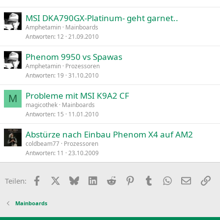
MSI DKA790GX-Platinum- geht garnet..
Amphetamin
Mainboards
Antworten
12
21.09.2010
Phenom 9950 vs Spawas
Amphetamin
Prozessoren
Antworten
19
31.10.2010
Probleme mit MSI K9A2 CF
M
magicothek
Mainboards
Antworten
15
11.01.2010
Abstürze nach Einbau Phenom X4 auf AM2
coldbeam77
Prozessoren
Antworten
11
23.10.2009
Facebook
X
Bluesky
LinkedIn
Reddit
Pinterest
Tumblr
WhatsApp
E-Mail
Li
Teilen:
Mainboards