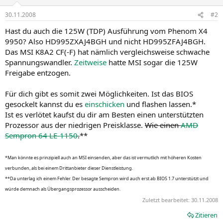
30.11.2008
#2
Hast du auch die 125W (TDP) Ausführung vom Phenom X4
9950? Also HD995ZXAJ4BGH und nicht HD995ZFAJ4BGH.
Das MSI K8A2 CF(-F) hat nämlich vergleichsweise schwache
Spannungswandler.
Zeitweise
hatte MSI sogar die 125W
Freigabe entzogen.
Für dich gibt es somit zwei Möglichkeiten. Ist das BIOS
gesockelt kannst du es
einschicken
und flashen lassen.*
Ist es verlötet kaufst du dir am Besten einen unterstützten
Prozessor aus der niedrigen Preisklasse.
Wie einen
AMD
Sempron 64 LE-1150
.
**
*Man könnte es prinzipiell auch an MSI einsenden, aber das ist vermutlich mit höheren Kosten
verbunden, als bei einem Drittanbieter dieser Dienstleistung.
**Da unterlag ich einem Fehler. Der besagte Sempron wird auch erst ab BIOS 1.7 unterstützt und
würde demnach als Übergangsprozessor ausscheiden.
Zuletzt bearbeitet:
30.11.2008
Zitieren