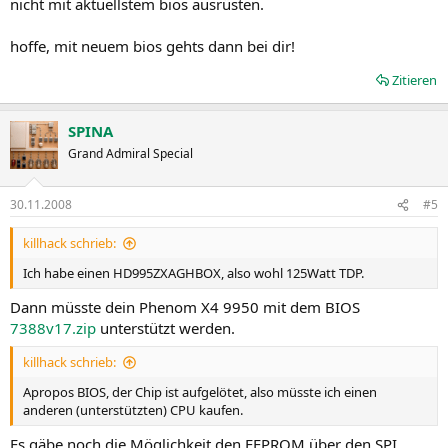
nicht mit aktuellstem bios ausrüsten.
hoffe, mit neuem bios gehts dann bei dir!
Zitieren
SPINA
Grand Admiral Special
30.11.2008
#5
killhack schrieb:
Ich habe einen HD995ZXAGHBOX, also wohl 125Watt TDP.
Dann müsste dein Phenom X4 9950 mit dem BIOS
7388v17.zip
unterstützt werden.
killhack schrieb:
Apropos BIOS, der Chip ist aufgelötet, also müsste ich einen
anderen (unterstützten) CPU kaufen.
Es gäbe noch die Möglichkeit den EEPROM über den SPI