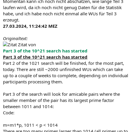
Momentan kann ich noch nicht abschätzen, wie lange Teil 3
laufen wird, da ich noch nicht genug Daten für die Statistik
habe, und ich habe noch nicht einmal alle WUs für Teil 3
erzeugt.
27.03.2024, 11:24:42 MEZ
Originaltext:
Zitat von
Part 3 of the 10^21 search has started
Part 3 of the 10^21 search has started
Part 2 of the 1021 search will be finished, for the most part,
today. There are still ~2000 unfinished WUs which can take
up to a couple of weeks to complete, depending on individual
participants processing them.
Part 3 of the search will look for amicable pairs where the
smaller member of the pair has its largest prime factor
between 1011 and 1014:
Code:
m=m1*p, 1011 < p < 1014
There are too many primes larger than 1014 (all primes up to