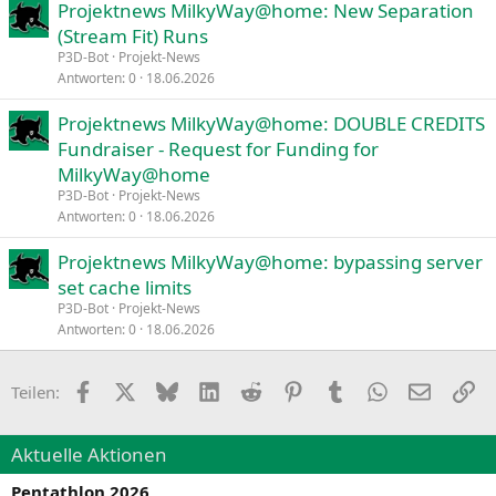
Projektnews MilkyWay@home: New Separation
(Stream Fit) Runs
P3D-Bot
Projekt-News
Antworten
0
18.06.2026
Projektnews MilkyWay@home: DOUBLE CREDITS
Fundraiser - Request for Funding for
MilkyWay@home
P3D-Bot
Projekt-News
Antworten
0
18.06.2026
Projektnews MilkyWay@home: bypassing server
set cache limits
P3D-Bot
Projekt-News
Antworten
0
18.06.2026
Facebook
X
Bluesky
LinkedIn
Reddit
Pinterest
Tumblr
WhatsApp
E-Mail
Li
Teilen:
Aktuelle Aktionen
Pentathlon 2026