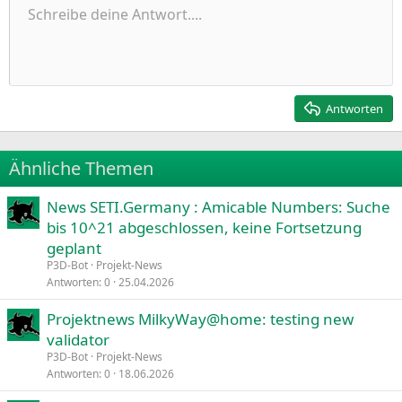
Ungeordnete Liste
Schreibe deine Antwort....
Linksbündig
9
Normal
Entwurf speichern
Arial
Schriftgröße
Ausrichtung
Zitat
Wiederholen
Medien
BBCode umschalten
Textfarbe
Paragraph format
Tabelle einfügen
Formatierung entfernen
Schriftfamilie
Insert horizontal line
Entwürfe
Durchgestrichen
Spoiler
Unterstrichen
Code
Inline-Code
Inline-Spoiler
Einzug vergrößern
10
Entwurf löschen
Zentriert
Heading 1
Book Antiqua
Einzug verkleinern
12
Courier New
Rechtsbündig
Heading 2
15
Georgia
Justify text
Antworten
Heading 3
18
Tahoma
22
Times New Roman
Ähnliche Themen
26
Trebuchet MS
News SETI.Germany : Amicable Numbers: Suche
Verdana
bis 10^21 abgeschlossen, keine Fortsetzung
geplant
P3D-Bot
Projekt-News
Antworten
0
25.04.2026
Projektnews MilkyWay@home: testing new
validator
P3D-Bot
Projekt-News
Antworten
0
18.06.2026