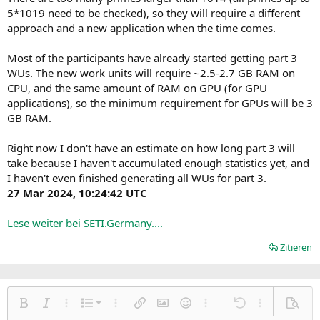
5*1019 need to be checked), so they will require a different
approach and a new application when the time comes.
Most of the participants have already started getting part 3
WUs. The new work units will require ~2.5-2.7 GB RAM on
CPU, and the same amount of RAM on GPU (for GPU
applications), so the minimum requirement for GPUs will be 3
GB RAM.
Right now I don't have an estimate on how long part 3 will
take because I haven't accumulated enough statistics yet, and
I haven't even finished generating all WUs for part 3.
27 Mar 2024, 10:24:42 UTC
Lese weiter bei SETI.Germany....
Zitieren
Nummerierte Liste
Fett
Kursiv
Weitere Einstellungen…
Liste
Weitere Einstellungen…
Link einfügen
Bild einfügen
Smileys
Weitere Einstellungen…
Rückgängig
Weitere Einst
Vorsch