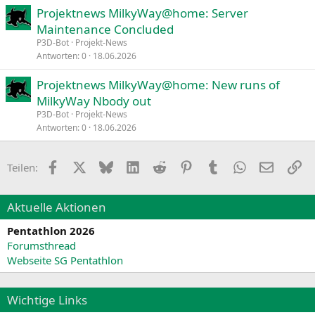
Projektnews MilkyWay@home: Server
Maintenance Concluded
P3D-Bot
Projekt-News
Antworten
0
18.06.2026
Projektnews MilkyWay@home: New runs of
MilkyWay Nbody out
P3D-Bot
Projekt-News
Antworten
0
18.06.2026
Facebook
X
Bluesky
LinkedIn
Reddit
Pinterest
Tumblr
WhatsApp
E-Mail
Li
Teilen:
Aktuelle Aktionen
Pentathlon 2026
Forumsthread
Webseite SG Pentathlon
Wichtige Links