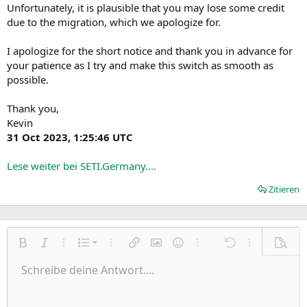
Unfortunately, it is plausible that you may lose some credit
due to the migration, which we apologize for.
I apologize for the short notice and thank you in advance for
your patience as I try and make this switch as smooth as
possible.
Thank you,
Kevin
31 Oct 2023, 1:25:46 UTC
Lese weiter bei SETI.Germany....
Zitieren
Nummerierte Liste
Fett
Kursiv
Weitere Einstellungen…
Liste
Weitere Einstellungen…
Link einfügen
Bild einfügen
Smileys
Weitere Einstellungen…
Rückgängig
Weitere Einst
Vorsch
Ungeordnete Liste
Schreibe deine Antwort....
Linksbündig
9
Normal
Entwurf speichern
Arial
Schriftgröße
Ausrichtung
Zitat
Wiederholen
Medien
BBCode umschalten
Textfarbe
Paragraph format
Tabelle einfügen
Formatierung entfernen
Schriftfamilie
Insert horizontal line
Entwürfe
Durchgestrichen
Spoiler
Unterstrichen
Code
Inline-Code
Inline-Spoiler
Einzug vergrößern
10
Entwurf löschen
Zentriert
Heading 1
Book Antiqua