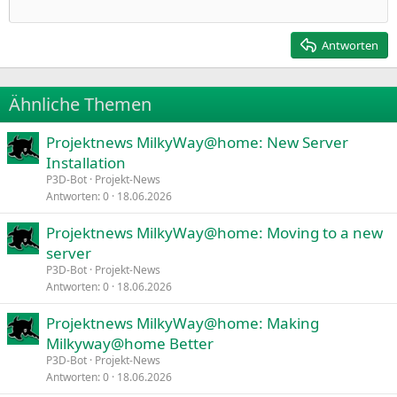
Einzug verkleinern
12
Courier New
Rechtsbündig
Heading 2
15
Georgia
Justify text
Antworten
Heading 3
18
Tahoma
22
Times New Roman
Ähnliche Themen
26
Trebuchet MS
Projektnews MilkyWay@home: New Server
Verdana
Installation
P3D-Bot
Projekt-News
Antworten
0
18.06.2026
Projektnews MilkyWay@home: Moving to a new
server
P3D-Bot
Projekt-News
Antworten
0
18.06.2026
Projektnews MilkyWay@home: Making
Milkyway@home Better
P3D-Bot
Projekt-News
Antworten
0
18.06.2026