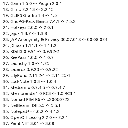
17. Gaim 1.5.0 -> Pidgin 2.0.1
18. Gimp 2.2.13 -> 2.2.15
19. GLIPS Graffiti 1.4 -> 1.5
20. GnuPG-Pack Basics 7.4.1 -> 7.5.2
21. Hotkeys 2.0.0 -> 2.0.1
22. Jajuk 1.3.7 -> 1.3.8
23. JAP Anonymity & Privacy 00.07.018 -> 00.08.024
24. jGnash 1.11.1 -> 1.11.2
25. KDiff3 0.9.91 -> 0.9.92-2
26. KeePass 1.0.6 -> 1.0.7
27. Launchy 1.0 -> 1.25
28. Lazarus 0.9.20 -> 0.9.22
29. LilyPond 2.11.2-1 -> 2.11.25-1
30. LockNote 1.0.3 -> 1.0.4
31. Mediainfo 0.7.4.5 -> 0.7.4.7
32. Memoranda 1.0 RC3 -> 1.0 RC3.1
33. Nomad PIM R6 -> p20060722
34. NetBeans IDE 5.5 -> 5.5.1
35. Notepad++ 4.0.2 -> 4.1.2
36. OpenOffice.org 2.2.0 -> 2.2.1
37. Paint.NET 3.01 -> 3.08