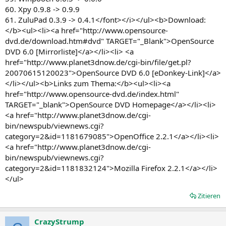
60. Xpy 0.9.8 -> 0.9.9
61. ZuluPad 0.3.9 -> 0.4.1</font></i></ul><b>Download:
</b><ul><li><a href="http://www.opensource-
dvd.de/download.htm#dvd" TARGET="_Blank">OpenSource
DVD 6.0 [Mirrorliste]</a></li><li> <a
href="http://www.planet3dnow.de/cgi-bin/file/get.pl?
20070615120023">OpenSource DVD 6.0 [eDonkey-Link]</a>
</li></ul><b>Links zum Thema:</b><ul><li><a
href="http://www.opensource-dvd.de/index.html"
TARGET="_blank">OpenSource DVD Homepage</a></li><li>
<a href="http://www.planet3dnow.de/cgi-
bin/newspub/viewnews.cgi?
category=2&id=1181679085">OpenOffice 2.2.1</a></li><li>
<a href="http://www.planet3dnow.de/cgi-
bin/newspub/viewnews.cgi?
category=2&id=1181832124">Mozilla Firefox 2.2.1</a></li>
</ul>
Zitieren
CrazyStrump