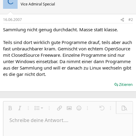
C
Vice Admiral Special
16.06.2007
#2
Sammlung nicht genug durchdacht. Masse statt klasse.
Teils sind dort wirklich gute Programme drauf, teils aber auch
fast unbrauchbarer kram. Gemischt von echtem OpenSource
mit ClosedSource Freeware. Einzelne Programme sind nur
unter Windows einsetzbar. Da nimmt einer dann Programme
aus der Sammlung und will er danach zu Linux wechseln gibt
es die gar nicht dort.
Zitieren
Nummerierte Liste
Fett
Kursiv
Weitere Einstellungen…
Liste
Weitere Einstellungen…
Link einfügen
Bild einfügen
Smileys
Weitere Einstellungen…
Rückgängig
Weitere Einst
Vorsch
Ungeordnete Liste
Schreibe deine Antwort....
Linksbündig
9
Normal
Entwurf speichern
Arial
Schriftgröße
Ausrichtung
Zitat
Wiederholen
Medien
BBCode umschalten
Textfarbe
Paragraph format
Tabelle einfügen
Formatierung entfernen
Schriftfamilie
Insert horizontal line
Entwürfe
Durchgestrichen
Spoiler
Unterstrichen
Code
Inline-Code
Inline-Spoiler
Einzug vergrößern
10
Entwurf löschen
Zentriert
Heading 1
Book Antiqua