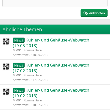
Einzug verkleinern
12
Courier New
Rechtsbündig
Heading 2
15
Georgia
Justify text
Antworten
Heading 3
18
Tahoma
22
Times New Roman
Ähnliche Themen
26
Trebuchet MS
Kühler- und Gehäuse-Webwatch
Verdana
News
(19.05.2013)
MM91
Kommentare
Antworten
0
18.05.2013
Kühler- und Gehäuse-Webwatch
News
(17.02.2013)
MM91
Kommentare
Antworten
0
17.02.2013
Kühler- und Gehäuse-Webwatch
News
(10.02.2013)
MM91
Kommentare
Antworten
0
10.02.2013