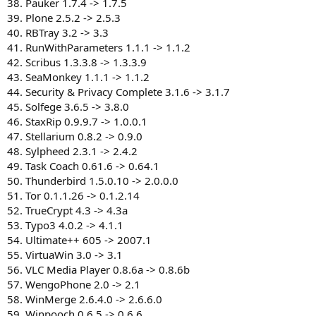
38. Pauker 1.7.4 -> 1.7.5
39. Plone 2.5.2 -> 2.5.3
40. RBTray 3.2 -> 3.3
41. RunWithParameters 1.1.1 -> 1.1.2
42. Scribus 1.3.3.8 -> 1.3.3.9
43. SeaMonkey 1.1.1 -> 1.1.2
44. Security & Privacy Complete 3.1.6 -> 3.1.7
45. Solfege 3.6.5 -> 3.8.0
46. StaxRip 0.9.9.7 -> 1.0.0.1
47. Stellarium 0.8.2 -> 0.9.0
48. Sylpheed 2.3.1 -> 2.4.2
49. Task Coach 0.61.6 -> 0.64.1
50. Thunderbird 1.5.0.10 -> 2.0.0.0
51. Tor 0.1.1.26 -> 0.1.2.14
52. TrueCrypt 4.3 -> 4.3a
53. Typo3 4.0.2 -> 4.1.1
54. Ultimate++ 605 -> 2007.1
55. VirtuaWin 3.0 -> 3.1
56. VLC Media Player 0.8.6a -> 0.8.6b
57. WengoPhone 2.0 -> 2.1
58. WinMerge 2.6.4.0 -> 2.6.6.0
59. Winpooch 0.6.5 -> 0.6.6