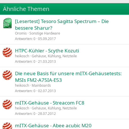
22
Times New Roman
Ähnliche Themen
26
Trebuchet MS
[Lesertest] Tesoro Sagitta Spectrum – Die
Verdana
bessere Sharur?
Oromis
Sonstige Hardware
Antworten
0
05.09.2017
HTPC-Kühler - Scythe Kozuti
heikosch
Gehäuse, Kühlung, Netzteile
Antworten
0
21.03.2013
Die neue Basis für unsere mITX-Gehäusetests:
MSIs FM2-A75IA-E53
heikosch
Mainboards
Antworten
0
02.07.2013
mITX-Gehäuse - Streacom FC8
heikosch
Gehäuse, Kühlung, Netzteile
Antworten
0
28.07.2012
mITX-Gehäuse - Abee acubic M20