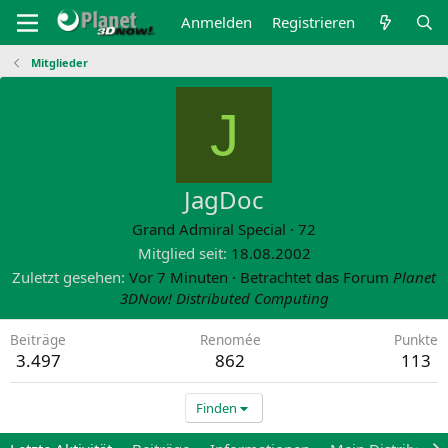
Anmelden
Registrieren
Mitglieder
J
JagDoc
Grand Admiral Special
·
72
Mitglied seit
18.08.2002
Zuletzt gesehen
Vor 7 Minuten
·
Betrachtet das Forum
Planet
3DNow! Distributed Computing
Beiträge
Renomée
Punkte
3.497
862
113
Finden