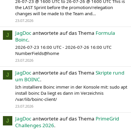
26-07-23 @ 1600 UTC to 26-07-26 @ 1600 UTC This is
the LAST Sprint before the promotion/relegation
changes will be made to the Team and...
23.07.2026
JagDoc
antwortete auf das Thema
Formula
J
Boinc
.
2026-07-23 16:00 UTC - 2026-07-26 16:00 UTC
NumberFields@home
23.07.2026
JagDoc
antwortete auf das Thema
Skripte rund
J
um BOINC
.
Ich installiere Boinc immer in der Konsole mit: sudo apt
install boinc Da liegt es dann im Verzeichnis
/var/lib/boinc-client/
23.07.2026
JagDoc
antwortete auf das Thema
PrimeGrid
J
Challenges 2026
.