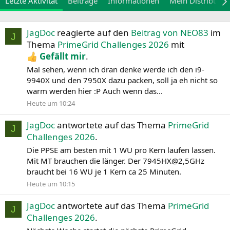
Letzte Aktivität
Beiträge
Informationen
Mein Distribute
JagDoc
reagierte auf den
Beitrag von NEO83
im
J
Thema
PrimeGrid Challenges 2026
mit
Gefällt mir
.
Mal sehen, wenn ich dran denke werde ich den i9-
9940X und den 7950X dazu packen, soll ja eh nicht so
warm werden hier :P Auch wenn das...
Heute um 10:24
JagDoc
antwortete auf das Thema
PrimeGrid
J
Challenges 2026
.
Die PPSE am besten mit 1 WU pro Kern laufen lassen.
Mit MT brauchen die länger. Der 7945HX@2,5GHz
braucht bei 16 WU je 1 Kern ca 25 Minuten.
Heute um 10:15
JagDoc
antwortete auf das Thema
PrimeGrid
J
Challenges 2026
.