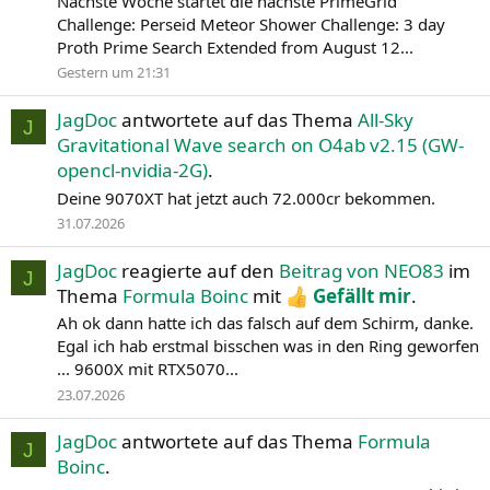
Nächste Woche startet die nächste PrimeGrid
Challenge: Perseid Meteor Shower Challenge: 3 day
Proth Prime Search Extended from August 12...
Gestern um 21:31
JagDoc
antwortete auf das Thema
All-Sky
J
Gravitational Wave search on O4ab v2.15 (GW-
opencl-nvidia-2G)
.
Deine 9070XT hat jetzt auch 72.000cr bekommen.
31.07.2026
JagDoc
reagierte auf den
Beitrag von NEO83
im
J
Thema
Formula Boinc
mit
Gefällt mir
.
Ah ok dann hatte ich das falsch auf dem Schirm, danke.
Egal ich hab erstmal bisschen was in den Ring geworfen
... 9600X mit RTX5070...
23.07.2026
JagDoc
antwortete auf das Thema
Formula
J
Boinc
.