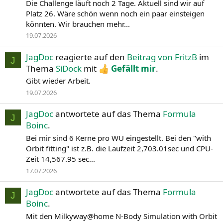
Die Challenge läuft noch 2 Tage. Aktuell sind wir auf
Platz 26. Wäre schön wenn noch ein paar einsteigen
könnten. Wir brauchen mehr...
19.07.2026
JagDoc
reagierte auf den
Beitrag von FritzB
im
J
Thema
SiDock
mit
Gefällt mir
.
Gibt wieder Arbeit.
19.07.2026
JagDoc
antwortete auf das Thema
Formula
J
Boinc
.
Bei mir sind 6 Kerne pro WU eingestellt. Bei den "with
Orbit fitting" ist z.B. die Laufzeit 2,703.01sec und CPU-
Zeit 14,567.95 sec...
17.07.2026
JagDoc
antwortete auf das Thema
Formula
J
Boinc
.
Mit den Milkyway@home N-Body Simulation with Orbit