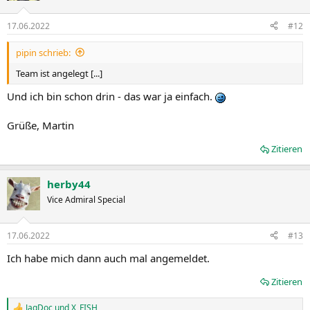
o
n
17.06.2022
#12
e
n
pipin schrieb:
:
Team ist angelegt [...]
Und ich bin schon drin - das war ja einfach.
Grüße, Martin
Zitieren
herby44
Vice Admiral Special
17.06.2022
#13
Ich habe mich dann auch mal angemeldet.
Zitieren
JagDoc
und
X_FISH