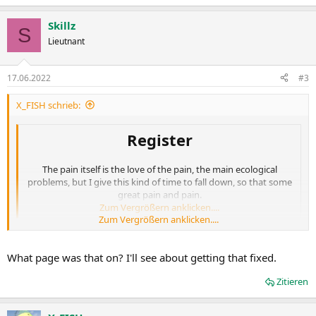
Skillz
S
Lieutnant
17.06.2022
#3
X_FISH schrieb:
Register
The pain itself is the love of the pain, the main ecological
problems, but I give this kind of time to fall down, so that some
great pain and pain.
Zum Vergrößern anklicken....
Zum Vergrößern anklicken....
Go for it... I hope that overall it's better than the website with the
dummy text suggests.
What page was that on? I'll see about getting that fixed.
Regards Martin
Zitieren