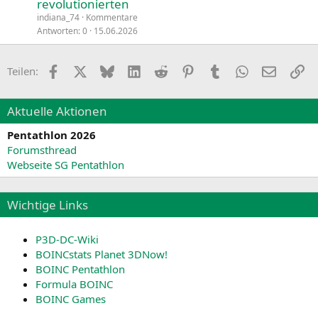
revolutionierten
indiana_74
Kommentare
Antworten
0
15.06.2026
Facebook
X
Bluesky
LinkedIn
Reddit
Pinterest
Tumblr
WhatsApp
E-Mail
Li
Teilen:
Aktuelle Aktionen
Pentathlon 2026
Forumsthread
Webseite SG Pentathlon
Wichtige Links
P3D-DC-Wiki
BOINCstats Planet 3DNow!
BOINC Pentathlon
Formula BOINC
BOINC Games