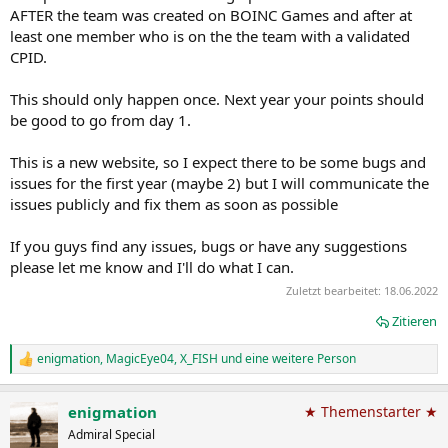
AFTER the team was created on BOINC Games and after at
least one member who is on the the team with a validated
CPID.
This should only happen once. Next year your points should
be good to go from day 1.
This is a new website, so I expect there to be some bugs and
issues for the first year (maybe 2) but I will communicate the
issues publicly and fix them as soon as possible
If you guys find any issues, bugs or have any suggestions
please let me know and I'll do what I can.
Zuletzt bearbeitet:
18.06.2022
Zitieren
enigmation
,
MagicEye04
,
X_FISH
und eine weitere Person
R
e
a
enigmation
★ Themenstarter ★
k
t
Admiral Special
i