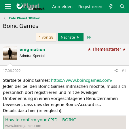
Anmelden
Registrieren
Café Planet 3DNow!
Boinc Games
Letzte
1 von 28
Nächste
enigmation
★ Themenstarter ★
Admiral Special
17.06.2022
#1
Startseite Boinc Games:
https://www.boincgames.com/
Jeder, der bei den Boinc Games mitmachen möchte, muss sich
persönlich dort registrieren und mit zeitweiliger
Umbenennung in einen vorgeschlagenen Benutzernamen
beweisen, dass dies der eigene Boinc-Account ist.
Details dazu hier (in englisch):
How to confirm your CPID – BOINC
www.boincgames.com