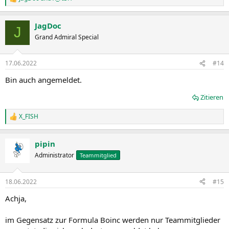
R
e
a
JagDoc
k
J
t
Grand Admiral Special
i
o
n
17.06.2022
#14
e
n
Bin auch angemeldet.
:
Zitieren
X_FISH
R
e
a
pipin
k
t
Administrator
Teammitglied
i
o
n
18.06.2022
#15
e
n
Achja,
:
im Gegensatz zur Formula Boinc werden nur Teammitglieder