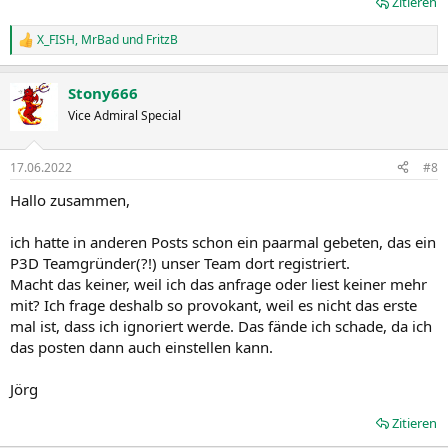
Zitieren
X_FISH
,
MrBad
und
FritzB
R
e
a
Stony666
k
t
Vice Admiral Special
i
o
n
17.06.2022
#8
e
n
Hallo zusammen,
:
ich hatte in anderen Posts schon ein paarmal gebeten, das ein
P3D Teamgründer(?!) unser Team dort registriert.
Macht das keiner, weil ich das anfrage oder liest keiner mehr
mit? Ich frage deshalb so provokant, weil es nicht das erste
mal ist, dass ich ignoriert werde. Das fände ich schade, da ich
das posten dann auch einstellen kann.
Jörg
Zitieren