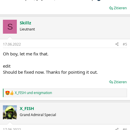
Zitieren
Skillz
S
Lieutnant
17.06.2022
#5
Oh boy, let me fix that.
edit
Should be fixed now. Thanks for pointing it out.
Zitieren
X_FISH
und
enigmation
R
e
a
X_FISH
k
t
Grand Admiral Special
i
o
n
17.06.2022
#6