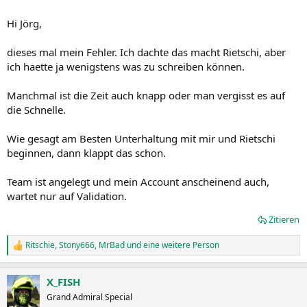
Jörg
Hi Jörg,
dieses mal mein Fehler. Ich dachte das macht Rietschi, aber
ich haette ja wenigstens was zu schreiben können.
Manchmal ist die Zeit auch knapp oder man vergisst es auf
die Schnelle.
Wie gesagt am Besten Unterhaltung mit mir und Rietschi
beginnen, dann klappt das schon.
Team ist angelegt und mein Account anscheinend auch,
wartet nur auf Validation.
Zitieren
Ritschie
,
Stony666
,
MrBad
und eine weitere Person
R
e
a
X_FISH
k
t
Grand Admiral Special
i