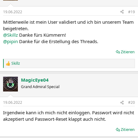
o
n
19.06.2022
#19
e
n
Mittlerweile ist mein User validiert und ich bin unserem Team
:
beigetreten.
@Skillz
Danke fürs Kümmern!
@pipin
Danke für die Erstellung des Threads.
Zitieren
Skillz
R
e
a
MagicEye04
k
t
Grand Admiral Special
i
o
n
19.06.2022
#20
e
n
Irgendwie kann ich mich nicht einloggen. Passwort wird nicht
:
akzeptiert und Passwort-Reset klappt auch nicht.
Zitieren