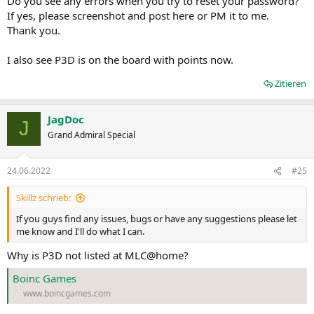
Do you see any errors when you try to reset your password?
If yes, please screenshot and post here or PM it to me.
Thank you.
I also see P3D is on the board with points now.
Zitieren
JagDoc
J
Grand Admiral Special
24.06.2022
#25
Skillz schrieb:
If you guys find any issues, bugs or have any suggestions please let
me know and I'll do what I can.
Why is P3D not listed at MLC@home?
Boinc Games
www.boincgames.com