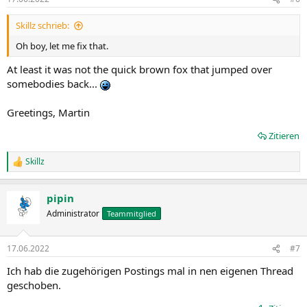
e
n
Skillz schrieb:
:
Oh boy, let me fix that.
At least it was not the quick brown fox that jumped over
somebodies back...
Greetings, Martin
Zitieren
Skillz
R
e
a
pipin
k
t
Administrator
Teammitglied
i
o
n
17.06.2022
#7
e
n
Ich hab die zugehörigen Postings mal in nen eigenen Thread
:
geschoben.