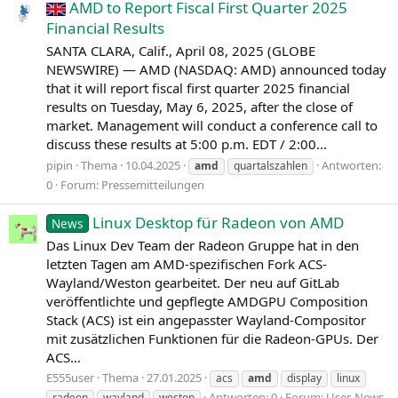
AMD to Report Fiscal First Quarter 2025
Financial Results
SANTA CLARA, Calif., April 08, 2025 (GLOBE
NEWSWIRE) — AMD (NASDAQ: AMD) announced today
that it will report fiscal first quarter 2025 financial
results on Tuesday, May 6, 2025, after the close of
market. Management will conduct a conference call to
discuss these results at 5:00 p.m. EDT / 2:00...
pipin
Thema
10.04.2025
Antworten:
amd
quartalszahlen
0
Forum:
Pressemitteilungen
Linux Desktop für Radeon von AMD
News
Das Linux Dev Team der Radeon Gruppe hat in den
letzten Tagen am AMD-spezifischen Fork ACS-
Wayland/Weston gearbeitet. Der neu auf GitLab
veröffentlichte und gepflegte AMDGPU Composition
Stack (ACS) ist ein angepasster Wayland-Compositor
mit zusätzlichen Funktionen für die Radeon-GPUs. Der
ACS...
E555user
Thema
27.01.2025
acs
amd
display
linux
Antworten: 0
Forum:
User-News
radeon
wayland
weston