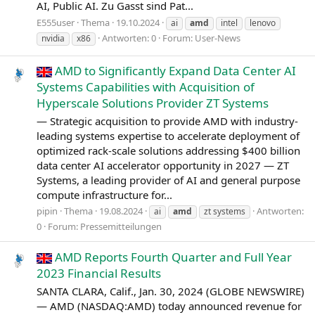
AI, Public AI. Zu Gasst sind Pat...
E555user
Thema
19.10.2024
ai
amd
intel
lenovo
Antworten: 0
Forum:
User-News
nvidia
x86
AMD to Significantly Expand Data Center AI
Systems Capabilities with Acquisition of
Hyperscale Solutions Provider ZT Systems
— Strategic acquisition to provide AMD with industry-
leading systems expertise to accelerate deployment of
optimized rack-scale solutions addressing $400 billion
data center AI accelerator opportunity in 2027 — ZT
Systems, a leading provider of AI and general purpose
compute infrastructure for...
pipin
Thema
19.08.2024
Antworten:
ai
amd
zt systems
0
Forum:
Pressemitteilungen
AMD Reports Fourth Quarter and Full Year
2023 Financial Results
SANTA CLARA, Calif., Jan. 30, 2024 (GLOBE NEWSWIRE)
— AMD (NASDAQ:AMD) today announced revenue for