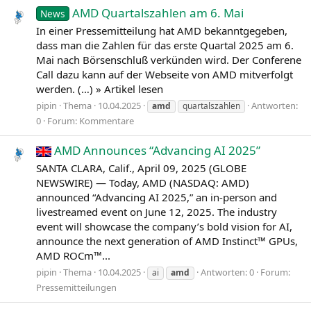
AMD Quartalszahlen am 6. Mai
News
In einer Pressemitteilung hat AMD bekanntgegeben,
dass man die Zahlen für das erste Quartal 2025 am 6.
Mai nach Börsenschluß verkünden wird. Der Conferene
Call dazu kann auf der Webseite von AMD mitverfolgt
werden. (…) » Artikel lesen
pipin
Thema
10.04.2025
Antworten:
amd
quartalszahlen
0
Forum:
Kommentare
AMD Announces “Advancing AI 2025”
SANTA CLARA, Calif., April 09, 2025 (GLOBE
NEWSWIRE) — Today, AMD (NASDAQ: AMD)
announced “Advancing AI 2025,” an in-person and
livestreamed event on June 12, 2025. The industry
event will showcase the company’s bold vision for AI,
announce the next generation of AMD Instinct™ GPUs,
AMD ROCm™...
pipin
Thema
10.04.2025
Antworten: 0
Forum:
ai
amd
Pressemitteilungen