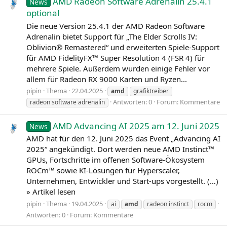
AMD Radeon Software Adrenalin 25.4.1
News
optional
Die neue Version 25.4.1 der AMD Radeon Software
Adrenalin bietet Support für „The Elder Scrolls IV:
Oblivion® Remastered“ und erweiterten Spiele-Support
für AMD FidelityFX™ Super Resolution 4 (FSR 4) für
mehrere Spiele. Außerdem wurden einige Fehler vor
allem für Radeon RX 9000 Karten und Ryzen...
pipin
Thema
22.04.2025
amd
grafiktreiber
Antworten: 0
Forum:
Kommentare
radeon software adrenalin
AMD Advancing AI 2025 am 12. Juni 2025
News
AMD hat für den 12. Juni 2025 das Event „Advancing AI
2025“ angekündigt. Dort werden neue AMD Instinct™
GPUs, Fortschritte im offenen Software-Ökosystem
ROCm™ sowie KI-Lösungen für Hyperscaler,
Unternehmen, Entwickler und Start-ups vorgestellt. (…)
» Artikel lesen
pipin
Thema
19.04.2025
ai
amd
radeon instinct
rocm
Antworten: 0
Forum:
Kommentare