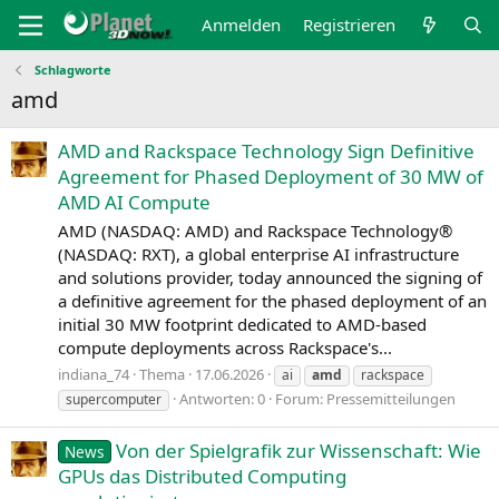
Anmelden
Registrieren
Schlagworte
amd
AMD and Rackspace Technology Sign Definitive
Agreement for Phased Deployment of 30 MW of
AMD AI Compute
AMD (NASDAQ: AMD) and Rackspace Technology®
(NASDAQ: RXT), a global enterprise AI infrastructure
and solutions provider, today announced the signing of
a definitive agreement for the phased deployment of an
initial 30 MW footprint dedicated to AMD-based
compute deployments across Rackspace's...
indiana_74
Thema
17.06.2026
ai
amd
rackspace
Antworten: 0
Forum:
Pressemitteilungen
supercomputer
Von der Spielgrafik zur Wissenschaft: Wie
News
GPUs das Distributed Computing