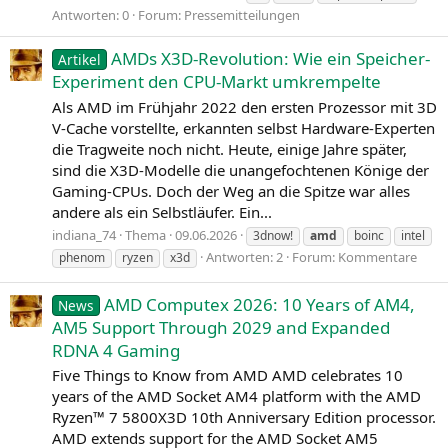
Antworten: 0
Forum:
Pressemitteilungen
AMDs X3D-Revolution: Wie ein Speicher-
Artikel
Experiment den CPU-Markt umkrempelte
Als AMD im Frühjahr 2022 den ersten Prozessor mit 3D
V-Cache vorstellte, erkannten selbst Hardware-Experten
die Tragweite noch nicht. Heute, einige Jahre später,
sind die X3D-Modelle die unangefochtenen Könige der
Gaming-CPUs. Doch der Weg an die Spitze war alles
andere als ein Selbstläufer. Ein...
indiana_74
Thema
09.06.2026
3dnow!
amd
boinc
intel
Antworten: 2
Forum:
Kommentare
phenom
ryzen
x3d
AMD Computex 2026: 10 Years of AM4,
News
AM5 Support Through 2029 and Expanded
RDNA 4 Gaming
Five Things to Know from AMD AMD celebrates 10
years of the AMD Socket AM4 platform with the AMD
Ryzen™ 7 5800X3D 10th Anniversary Edition processor.
AMD extends support for the AMD Socket AM5