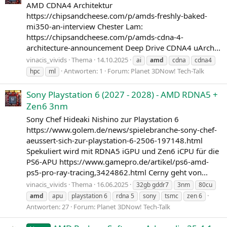
AMD CDNA4 Architektur
https://chipsandcheese.com/p/amds-freshly-baked-
mi350-an-interview Chester Lam:
https://chipsandcheese.com/p/amds-cdna-4-
architecture-announcement Deep Drive CDNA4 uArch...
vinacis_vivids
Thema
14.10.2025
ai
amd
cdna
cdna4
Antworten: 1
Forum:
Planet 3DNow! Tech-Talk
hpc
ml
Sony Playstation 6 (2027 - 2028) - AMD RDNA5 +
Zen6 3nm
Sony Chef Hideaki Nishino zur Playstation 6
https://www.golem.de/news/spielebranche-sony-chef-
aeussert-sich-zur-playstation-6-2506-197148.html
Spekuliert wird mit RDNA5 iGPU und Zen6 iCPU für die
PS6-APU https://www.gamepro.de/artikel/ps6-amd-
ps5-pro-ray-tracing,3424862.html Cerny geht von...
vinacis_vivids
Thema
16.06.2025
32gb gddr7
3nm
80cu
amd
apu
playstation 6
rdna 5
sony
tsmc
zen 6
Antworten: 27
Forum:
Planet 3DNow! Tech-Talk