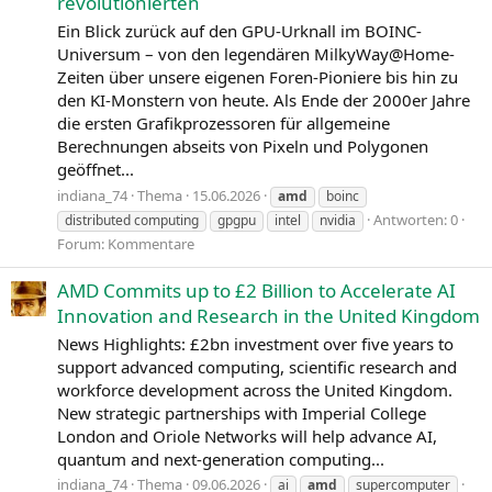
revolutionierten
Ein Blick zurück auf den GPU-Urknall im BOINC-
Universum – von den legendären MilkyWay@Home-
Zeiten über unsere eigenen Foren-Pioniere bis hin zu
den KI-Monstern von heute. Als Ende der 2000er Jahre
die ersten Grafikprozessoren für allgemeine
Berechnungen abseits von Pixeln und Polygonen
geöffnet...
indiana_74
Thema
15.06.2026
amd
boinc
Antworten: 0
distributed computing
gpgpu
intel
nvidia
Forum:
Kommentare
AMD Commits up to £2 Billion to Accelerate AI
Innovation and Research in the United Kingdom
News Highlights: £2bn investment over five years to
support advanced computing, scientific research and
workforce development across the United Kingdom.
New strategic partnerships with Imperial College
London and Oriole Networks will help advance AI,
quantum and next-generation computing...
indiana_74
Thema
09.06.2026
ai
amd
supercomputer