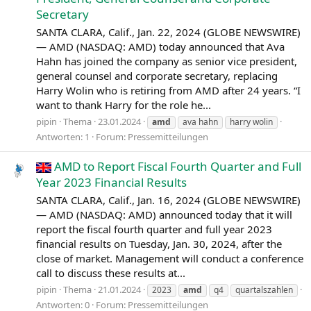
Secretary
SANTA CLARA, Calif., Jan. 22, 2024 (GLOBE NEWSWIRE)
— AMD (NASDAQ: AMD) today announced that Ava
Hahn has joined the company as senior vice president,
general counsel and corporate secretary, replacing
Harry Wolin who is retiring from AMD after 24 years. “I
want to thank Harry for the role he...
pipin
Thema
23.01.2024
amd
ava hahn
harry wolin
Antworten: 1
Forum:
Pressemitteilungen
AMD to Report Fiscal Fourth Quarter and Full
Year 2023 Financial Results
SANTA CLARA, Calif., Jan. 16, 2024 (GLOBE NEWSWIRE)
— AMD (NASDAQ: AMD) announced today that it will
report the fiscal fourth quarter and full year 2023
financial results on Tuesday, Jan. 30, 2024, after the
close of market. Management will conduct a conference
call to discuss these results at...
pipin
Thema
21.01.2024
2023
amd
q4
quartalszahlen
Antworten: 0
Forum:
Pressemitteilungen