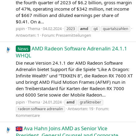
the fourth quarter of 2023 of $6.2 billion, gross margin
of 47%, operating income of $342 million, net income
of $667 million and diluted earnings per share of
$0.41. On a...
pipin
Thema
04.02.2024
2023
amd
q4
quartalszahlen
Antworten: 1
Forum:
Pressemitteilungen
AMD Radeon Software Adrenalin 24.1.1
News
WHQL
Die neue Version 24.1.1 der AMD Radeon Software
Adrenalin bietet Support für die Spiele “Like A Dragon:
Infinite Wealth” und “TEKKEN 8”, die Radeon RX 7600 XT
und bringt AMD Fluid Motion Frames (AFMF) nun in
den Treiberstandard für Karten der Radeon RX 7000
und 6000 Serie sowie der Mobile Radeon...
pipin
Thema
24.01.2024
amd
grafiktreiber
Antworten: 19
Forum:
radeon software adrenalin
Kommentare
Ava Hahn Joins AMD as Senior Vice
President, General Counsel and Corporate