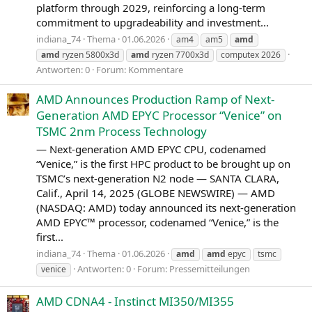
platform through 2029, reinforcing a long-term
commitment to upgradeability and investment...
indiana_74
Thema
01.06.2026
am4
am5
amd
amd
ryzen 5800x3d
amd
ryzen 7700x3d
computex 2026
Antworten: 0
Forum:
Kommentare
AMD Announces Production Ramp of Next-
Generation AMD EPYC Processor “Venice” on
TSMC 2nm Process Technology
— Next-generation AMD EPYC CPU, codenamed
“Venice,” is the first HPC product to be brought up on
TSMC’s next-generation N2 node — SANTA CLARA,
Calif., April 14, 2025 (GLOBE NEWSWIRE) — AMD
(NASDAQ: AMD) today announced its next-generation
AMD EPYC™ processor, codenamed “Venice,” is the
first...
indiana_74
Thema
01.06.2026
amd
amd
epyc
tsmc
Antworten: 0
Forum:
Pressemitteilungen
venice
AMD CDNA4 - Instinct MI350/MI355