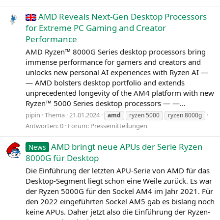
AMD Reveals Next-Gen Desktop Processors
for Extreme PC Gaming and Creator
Performance
AMD Ryzen™ 8000G Series desktop processors bring
immense performance for gamers and creators and
unlocks new personal AI experiences with Ryzen AI —
— AMD bolsters desktop portfolio and extends
unprecedented longevity of the AM4 platform with new
Ryzen™ 5000 Series desktop processors — —...
pipin
Thema
21.01.2024
amd
ryzen 5000
ryzen 8000g
Antworten: 0
Forum:
Pressemitteilungen
AMD bringt neue APUs der Serie Ryzen
News
8000G für Desktop
Die Einführung der letzten APU-Serie von AMD für das
Desktop-Segment liegt schon eine Weile zurück. Es war
der Ryzen 5000G für den Sockel AM4 im Jahr 2021. Für
den 2022 eingeführten Sockel AM5 gab es bislang noch
keine APUs. Daher jetzt also die Einführung der Ryzen-