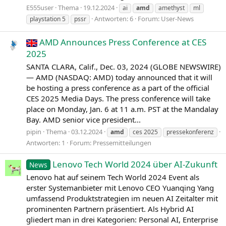
E555user
Thema
19.12.2024
ai
amd
amethyst
ml
Antworten: 6
Forum:
User-News
playstation 5
pssr
AMD Announces Press Conference at CES
2025
SANTA CLARA, Calif., Dec. 03, 2024 (GLOBE NEWSWIRE)
— AMD (NASDAQ: AMD) today announced that it will
be hosting a press conference as a part of the official
CES 2025 Media Days. The press conference will take
place on Monday, Jan. 6 at 11 a.m. PST at the Mandalay
Bay. AMD senior vice president...
pipin
Thema
03.12.2024
amd
ces 2025
pressekonferenz
Antworten: 1
Forum:
Pressemitteilungen
Lenovo Tech World 2024 über AI-Zukunft
News
Lenovo hat auf seinem Tech World 2024 Event als
erster Systemanbieter mit Lenovo CEO Yuanqing Yang
umfassend Produktstrategien im neuen AI Zeitalter mit
prominenten Partnern präsentiert. Als Hybrid AI
gliedert man in drei Kategorien: Personal AI, Enterprise