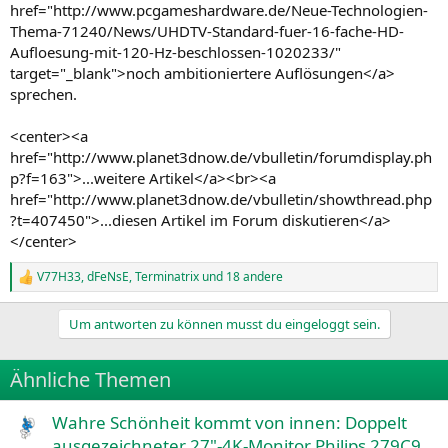
href="http://www.pcgameshardware.de/Neue-Technologien-
Thema-71240/News/UHDTV-Standard-fuer-16-fache-HD-
Aufloesung-mit-120-Hz-beschlossen-1020233/"
target="_blank">noch ambitioniertere Auflösungen</a>
sprechen.
<center><a
href="http://www.planet3dnow.de/vbulletin/forumdisplay.ph
p?f=163">...weitere Artikel</a><br><a
href="http://www.planet3dnow.de/vbulletin/showthread.php
?t=407450">...diesen Artikel im Forum diskutieren</a>
</center>
V77H33
,
dFeNsE
,
Terminatrix
und 18 andere
R
e
a
Um antworten zu können musst du eingeloggt sein.
k
t
i
Ähnliche Themen
o
n
e
Wahre Schönheit kommt von innen: Doppelt
n
ausgezeichneter 27"-4K-Monitor Philips 279C9
: