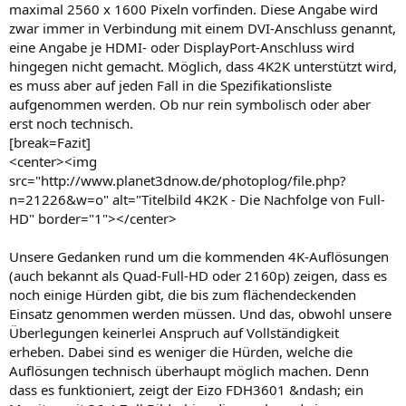
maximal 2560 x 1600 Pixeln vorfinden. Diese Angabe wird
zwar immer in Verbindung mit einem DVI-Anschluss genannt,
eine Angabe je HDMI- oder DisplayPort-Anschluss wird
hingegen nicht gemacht. Möglich, dass 4K2K unterstützt wird,
es muss aber auf jeden Fall in die Spezifikationsliste
aufgenommen werden. Ob nur rein symbolisch oder aber
erst noch technisch.
[break=Fazit]
<center><img
src="http://www.planet3dnow.de/photoplog/file.php?
n=21226&w=o" alt="Titelbild 4K2K - Die Nachfolge von Full-
HD" border="1"></center>
Unsere Gedanken rund um die kommenden 4K-Auflösungen
(auch bekannt als Quad-Full-HD oder 2160p) zeigen, dass es
noch einige Hürden gibt, die bis zum flächendeckenden
Einsatz genommen werden müssen. Und das, obwohl unsere
Überlegungen keinerlei Anspruch auf Vollständigkeit
erheben. Dabei sind es weniger die Hürden, welche die
Auflösungen technisch überhaupt möglich machen. Denn
dass es funktioniert, zeigt der Eizo FDH3601 &ndash; ein