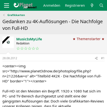
Anmelden
Registrieren
Grafikkarten
Gedanken zu 4K-Auflösungen - Die Nachfolge
von Full-HD
MusicIsMyLife
★ Themenstarter ★
Redaktion
☆☆☆☆☆☆
28.08.2012
#1
<center><img
src="http://www.planet3dnow.de/photoplog/file.php?
n=21226&w=o" alt="Titelbild 4K2K - Die Nachfolge von Full-
HD" border="1"></center>
Full-HD ist den Meisten ein Begriff. 1920 x 1080 hat sich im
PC- und TV-Bereich durchgesetzt und stellt eine der
gängigsten Auflösungen dar. Doch viele Grafikkarten-Reviews
unserer Kollegen zeigen, dass für aktuelle