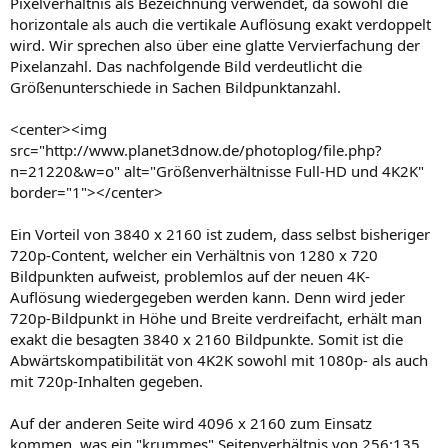
Pixelverhältnis als Bezeichnung verwendet, da sowohl die
horizontale als auch die vertikale Auflösung exakt verdoppelt
wird. Wir sprechen also über eine glatte Vervierfachung der
Pixelanzahl. Das nachfolgende Bild verdeutlicht die
Größenunterschiede in Sachen Bildpunktanzahl.
<center><img
src="http://www.planet3dnow.de/photoplog/file.php?
n=21220&w=o" alt="Größenverhältnisse Full-HD und 4K2K"
border="1"></center>
Ein Vorteil von 3840 x 2160 ist zudem, dass selbst bisheriger
720p-Content, welcher ein Verhältnis von 1280 x 720
Bildpunkten aufweist, problemlos auf der neuen 4K-
Auflösung wiedergegeben werden kann. Denn wird jeder
720p-Bildpunkt in Höhe und Breite verdreifacht, erhält man
exakt die besagten 3840 x 2160 Bildpunkte. Somit ist die
Abwärtskompatibilität von 4K2K sowohl mit 1080p- als auch
mit 720p-Inhalten gegeben.
Auf der anderen Seite wird 4096 x 2160 zum Einsatz
kommen, was ein "krummes" Seitenverhältnis von 256:135