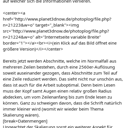
auf welcher sich die Informationen verlieren.
<center><a
href="http://www.planet3dnow.de/photoplog/file.php?
n=21223&w=o" target="_blank"><img
src="http://www.planet3dnow.de/photoplog/file.php?
n=21224&w=o" alt="Internetseite variable Breite"
border="1"></a><br><i>(ein Klick auf das Bild öffnet eine
größere Version)</i></center>
Bereits jetzt werden Abschnitte, welche im Normalfall aus
mehreren Zeilen bestehen, durch eine 2560er-Auflösung
soweit auseinander gezogen, dass Abschnitte zum Teil auf
eine Zeile reduziert werden. Das sieht nicht nur unschön aus,
dass ist auch für die Arbeit suboptimal. Denn beim Lesen
muss der Kopf samt Augen einen relativ großen Radius
abdecken, um vom Zeilenanfang bis zum Ende lesen zu
können. Ganz zu schweigen davon, dass die Schrift natürlich
immer kleiner wird (womit wir wieder beim Thema
Skalierung wären).
[break=Datenmengen]
Ungeachtet der Skalierung sorgt ein weiterer Aspekt für