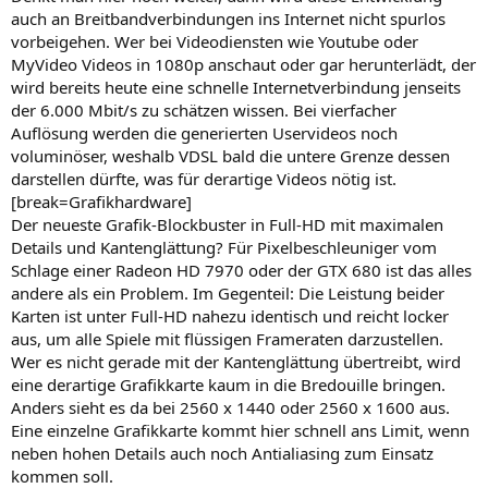
auch an Breitbandverbindungen ins Internet nicht spurlos
vorbeigehen. Wer bei Videodiensten wie Youtube oder
MyVideo Videos in 1080p anschaut oder gar herunterlädt, der
wird bereits heute eine schnelle Internetverbindung jenseits
der 6.000 Mbit/s zu schätzen wissen. Bei vierfacher
Auflösung werden die generierten Uservideos noch
voluminöser, weshalb VDSL bald die untere Grenze dessen
darstellen dürfte, was für derartige Videos nötig ist.
[break=Grafikhardware]
Der neueste Grafik-Blockbuster in Full-HD mit maximalen
Details und Kantenglättung? Für Pixelbeschleuniger vom
Schlage einer Radeon HD 7970 oder der GTX 680 ist das alles
andere als ein Problem. Im Gegenteil: Die Leistung beider
Karten ist unter Full-HD nahezu identisch und reicht locker
aus, um alle Spiele mit flüssigen Frameraten darzustellen.
Wer es nicht gerade mit der Kantenglättung übertreibt, wird
eine derartige Grafikkarte kaum in die Bredouille bringen.
Anders sieht es da bei 2560 x 1440 oder 2560 x 1600 aus.
Eine einzelne Grafikkarte kommt hier schnell ans Limit, wenn
neben hohen Details auch noch Antialiasing zum Einsatz
kommen soll.