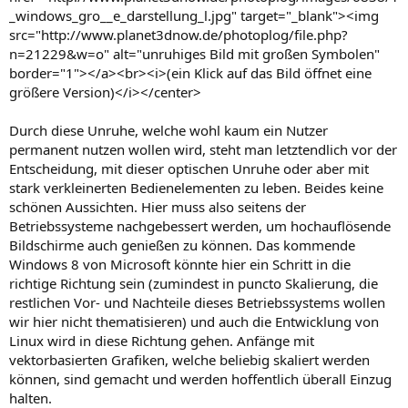
_windows_gro__e_darstellung_l.jpg" target="_blank"><img
src="http://www.planet3dnow.de/photoplog/file.php?
n=21229&w=o" alt="unruhiges Bild mit großen Symbolen"
border="1"></a><br><i>(ein Klick auf das Bild öffnet eine
größere Version)</i></center>
Durch diese Unruhe, welche wohl kaum ein Nutzer
permanent nutzen wollen wird, steht man letztendlich vor der
Entscheidung, mit dieser optischen Unruhe oder aber mit
stark verkleinerten Bedienelementen zu leben. Beides keine
schönen Aussichten. Hier muss also seitens der
Betriebssysteme nachgebessert werden, um hochauflösende
Bildschirme auch genießen zu können. Das kommende
Windows 8 von Microsoft könnte hier ein Schritt in die
richtige Richtung sein (zumindest in puncto Skalierung, die
restlichen Vor- und Nachteile dieses Betriebssystems wollen
wir hier nicht thematisieren) und auch die Entwicklung von
Linux wird in diese Richtung gehen. Anfänge mit
vektorbasierten Grafiken, welche beliebig skaliert werden
können, sind gemacht und werden hoffentlich überall Einzug
halten.