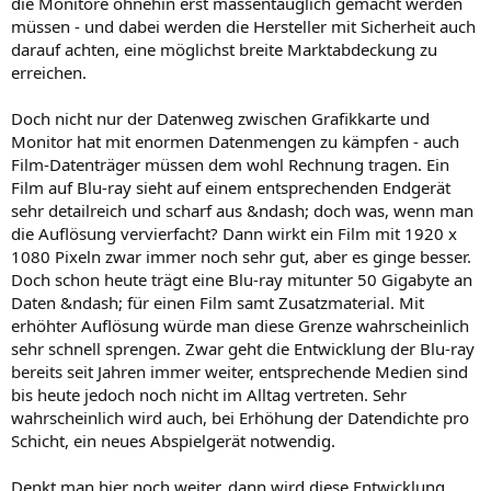
die Monitore ohnehin erst massentauglich gemacht werden
müssen - und dabei werden die Hersteller mit Sicherheit auch
darauf achten, eine möglichst breite Marktabdeckung zu
erreichen.
Doch nicht nur der Datenweg zwischen Grafikkarte und
Monitor hat mit enormen Datenmengen zu kämpfen - auch
Film-Datenträger müssen dem wohl Rechnung tragen. Ein
Film auf Blu-ray sieht auf einem entsprechenden Endgerät
sehr detailreich und scharf aus &ndash; doch was, wenn man
die Auflösung vervierfacht? Dann wirkt ein Film mit 1920 x
1080 Pixeln zwar immer noch sehr gut, aber es ginge besser.
Doch schon heute trägt eine Blu-ray mitunter 50 Gigabyte an
Daten &ndash; für einen Film samt Zusatzmaterial. Mit
erhöhter Auflösung würde man diese Grenze wahrscheinlich
sehr schnell sprengen. Zwar geht die Entwicklung der Blu-ray
bereits seit Jahren immer weiter, entsprechende Medien sind
bis heute jedoch noch nicht im Alltag vertreten. Sehr
wahrscheinlich wird auch, bei Erhöhung der Datendichte pro
Schicht, ein neues Abspielgerät notwendig.
Denkt man hier noch weiter, dann wird diese Entwicklung