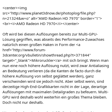
<center><img
src="http://www.planet3dnow.de/photoplog/file.php?
n=21324&w=o" alt="AMD Radeon HD 7970" border="1">
<br><i>AMD Radeon HD 7970</i></center>
Oft wird bei diesen Auflösungen bereits zur Multi-GPU-
Lösung gegriffen, was abseits des Performance-Zuwachses
natürlich einen großen Haken in Form der <a
href="http://www.forum-
3dcenter.org/vbulletin/showthread.php?t=371844"
target="_blank">Mikroruckler</a> mit sich bringt. Wenn man
nun eine noch höhere Auflösung nutzt, wird zwar Antialiasing
an Bedeutung verlieren (da die Kanten de facto durch die
höhere Auflösung von selbst geglättet werden), ganz
verschwinden wird sie jedoch nicht. Aber selbst wenn, sind
derzeitige High-End-Grafikkarten nicht in der Lage, derartige
Auflösungen mit maximalen Detailgraden zu befeuern. Multi-
GPU wird deshalb wohl weiterhin ein großes Thema bleiben.
Doch nicht nur deshalb.