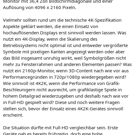
Monitor mit 36,4 Zoll Bildschirmdiagonale und einer
Auflösung von 4096 x 2160 Pixeln.
Vielmehr sollten rund um die technische 4K-Spezifikation
Aspekte geklärt werden, die einen Einsatz von
hochauflösenden Displays erst sinnvoll werden lassen. Was
nutzt ein 4K-Display, wenn die Skalierung des
Betriebssystems nicht optimal ist und entweder vergrößerte
Symbole mit pixeligen Kanten angezeigt werden oder aber
das Bild insgesamt unruhig wirkt, weil Symbolgrößen nicht
mehr zu Fensterrahmen und anderen Elementen passen? Was
nutzt ein 2160p-Monitor, wenn 3D-Content nach wie vor aus
Performancegründen in 720p/1080p wiedergegeben wird?
Wie sinnvoll ist 4K2K, wenn die Performance von Grafik-
Beschleunigern nicht ausreicht, um grafiklastige Spiele in
hohem Detailgrad wiederzugeben und deshalb nach wie vor
in Full-HD gespielt wird? Diese und noch weitere Fragen
stellen sich, bevor der Einsatz eines 4K2K-Gerätes sinnvoll
erscheint.
Die Situation dürfte mit Full-HD vergleichbar sein. Erste
Geräte gab es bereits frühzeitig, doch eine hohe