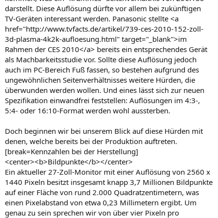
darstellt. Diese Auflösung dürfte vor allem bei zukünftigen
TV-Geräten interessant werden. Panasonic stellte <a
href="http://www.tvfacts.de/artikel/739-ces-2010-152-zoll-
3d-plasma-4k2k-aufloesung.html" target="_blank">im
Rahmen der CES 2010</a> bereits ein entsprechendes Gerät
als Machbarkeitsstudie vor. Sollte diese Auflösung jedoch
auch im PC-Bereich Fuß fassen, so bestehen aufgrund des
ungewöhnlichen Seitenverhältnisses weitere Hürden, die
überwunden werden wollen. Und eines lässt sich zur neuen
Spezifikation einwandfrei feststellen: Auflösungen im 4:3-,
5:4- oder 16:10-Format werden wohl aussterben.
Doch beginnen wir bei unserem Blick auf diese Hürden mit
denen, welche bereits bei der Produktion auftreten.
[break=Kennzahlen bei der Herstellung]
<center><b>Bildpunkte</b></center>
Ein aktueller 27-Zoll-Monitor mit einer Auflösung von 2560 x
1440 Pixeln besitzt insgesamt knapp 3,7 Millionen Bildpunkte
auf einer Fläche von rund 2.000 Quadratzentimetern, was
einen Pixelabstand von etwa 0,23 Millimetern ergibt. Um
genau zu sein sprechen wir von über vier Pixeln pro