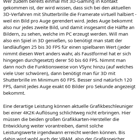
Wer zudem bereits einmal mit 3D-Gaming in Kontakt
gekommen ist, der wird wissen, dass sich bei den aktuellen
3D-Verfahren mit Shutterbrille die Framerate virtuell halbiert -
weil ein Bild pro Auge gerendert wird. Jedes Auge bekommt
also nur jedes zweite Bild, und damit insgesamt die Hälfte an
Bildern, zu sehen, welche im PC erzeugt werden. Will man
also ein Spiel in 3D genießen, so benötigt man statt der
landläufigen 25 bis 30 FPS für einen spielbaren Wert (jeder
nimmt diesen Wert anders wahr, als Faustformel hat er sich
hingegen durchgesetzt) derer 50 bis 60 FPS. Nimmt man
dann noch die Funktionsweise von VSync hinzu (auf welches
viele User schwören), dann benötigt man für 3D mit
Shutterbrille im Minimum 60 FPS. Besser sind natürlich 120
FPS, damit jedes Auge exakt 60 Bilder pro Sekunde angezeigt
bekommt.
Eine derartige Leistung können aktuelle Grafikbeschleuniger
bei einer 4K2K-Auflösung schlichtweg nicht erbringen. Hier
müssen die beiden großen Grafikkarten-Hersteller die
Entwicklung weiter vorantreiben, damit solche
Leistungswerte irgendwann erreicht werden können. Bis
dahin wird wohl auch der VRAM, also der Grafikspeicher,