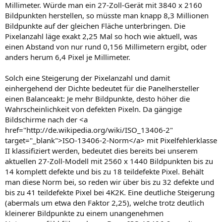
Millimeter. Würde man ein 27-Zoll-Gerät mit 3840 x 2160
Bildpunkten herstellen, so müsste man knapp 8,3 Millionen
Bildpunkte auf der gleichen Fläche unterbringen. Die
Pixelanzahl läge exakt 2,25 Mal so hoch wie aktuell, was
einen Abstand von nur rund 0,156 Millimetern ergibt, oder
anders herum 6,4 Pixel je Millimeter.
Solch eine Steigerung der Pixelanzahl und damit
einhergehend der Dichte bedeutet für die Panelhersteller
einen Balanceakt: Je mehr Bildpunkte, desto höher die
Wahrscheinlichkeit von defekten Pixeln. Da gängige
Bildschirme nach der <a
href="http://de.wikipedia.org/wiki/ISO_13406-2"
target="_blank">ISO-13406-2-Norm</a> mit Pixelfehlerklasse
II klassifiziert werden, bedeutet dies bereits bei unserem
aktuellen 27-Zoll-Modell mit 2560 x 1440 Bildpunkten bis zu
14 komplett defekte und bis zu 18 teildefekte Pixel. Behält
man diese Norm bei, so reden wir über bis zu 32 defekte und
bis zu 41 teildefekte Pixel bei 4K2K. Eine deutliche Steigerung
(abermals um etwa den Faktor 2,25), welche trotz deutlich
kleinerer Bildpunkte zu einem unangenehmen