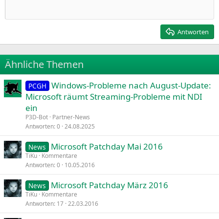
:
Einzug verkleinern
12
Courier New
Rechtsbündig
Heading 2
15
Georgia
Justify text
Antworten
Heading 3
18
Tahoma
22
Times New Roman
Ähnliche Themen
26
Trebuchet MS
Windows-Probleme nach August-Update:
Verdana
PCGH
Microsoft räumt Streaming-Probleme mit NDI
ein
P3D-Bot
Partner-News
Antworten
0
24.08.2025
Microsoft Patchday Mai 2016
News
TiKu
Kommentare
Antworten
0
10.05.2016
Microsoft Patchday März 2016
News
TiKu
Kommentare
Antworten
17
22.03.2016