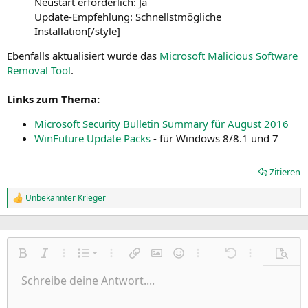
Neustart erforderlich: Ja
Update-Empfehlung: Schnellstmögliche
Installation[/style]
Ebenfalls aktualisiert wurde das
Microsoft Malicious Software
Removal Tool
.
Links zum Thema:
Microsoft Security Bulletin Summary für August 2016
WinFuture Update Packs
- für Windows 8/8.1 und 7
Zitieren
Unbekannter Krieger
R
e
a
k
t
Nummerierte Liste
i
Fett
Kursiv
Weitere Einstellungen…
Liste
Weitere Einstellungen…
Link einfügen
Bild einfügen
Smileys
Weitere Einstellungen…
Rückgängig
Weitere Einst
Vorsch
o
Ungeordnete Liste
Schreibe deine Antwort....
n
Linksbündig
9
Normal
Entwurf speichern
Arial
Schriftgröße
Ausrichtung
Zitat
Wiederholen
Medien
BBCode umschalten
Textfarbe
Paragraph format
Tabelle einfügen
Formatierung entfernen
Schriftfamilie
Insert horizontal line
Entwürfe
Durchgestrichen
Spoiler
Unterstrichen
Code
Inline-Code
Inline-Spoiler
e
Einzug vergrößern
n
10
Entwurf löschen
Zentriert
Heading 1
Book Antiqua