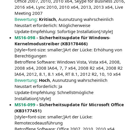
Office 2007, 2010, 2010 x64, Skype for Business 2016,
2016 x64, Lync 2010, 2010 x64, 2013, 2013 x64, Live
Meeting 2007
Bewertung
:
Kritisch
, Ausnutzung wahrscheinlich
Neustart erforderlich: Möglicherweise
Update-Empfehlung: Sofortige Installation[/style]
MS16-098
- Sicherheitsupdate für Windows-
Kernelmodustreiber (KB3178466)
[style=font-size: smaller;]Art der Lücke: Erhöhung von
Berechtigungen
Betroffene Software: Windows Vista, Vista x64, 2008,
2008 x64, 2008 IA64, 7, 7 x64, 2008 R2 x64, 2008 R2
IA64, 2012, 8.1, 8.1 x64, RT 8.1, 2012 R2, 10, 10 x64
Bewertung
:
Hoch
, Ausnutzung wahrscheinlich
Neustart erforderlich: Ja
Update-Empfehlung: Schnellstmögliche
Installation[/style]
MS16-099
- Sicherheitsupdate für Microsoft Office
(KB3177451)
[style=font-size: smaller;]Art der Lücke:
Remotecodeausführung
Betroffene Software: Office 2007, 2010, 2010 x64,