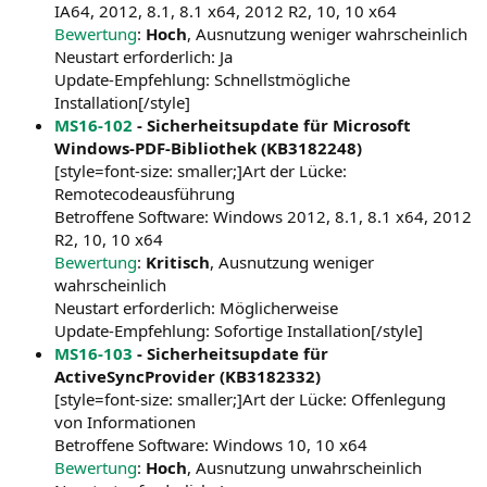
IA64, 2012, 8.1, 8.1 x64, 2012 R2, 10, 10 x64
Bewertung
:
Hoch
, Ausnutzung weniger wahrscheinlich
Neustart erforderlich: Ja
Update-Empfehlung: Schnellstmögliche
Installation[/style]
MS16-102
- Sicherheitsupdate für Microsoft
Windows-PDF-Bibliothek (KB3182248)
[style=font-size: smaller;]Art der Lücke:
Remotecodeausführung
Betroffene Software: Windows 2012, 8.1, 8.1 x64, 2012
R2, 10, 10 x64
Bewertung
:
Kritisch
, Ausnutzung weniger
wahrscheinlich
Neustart erforderlich: Möglicherweise
Update-Empfehlung: Sofortige Installation[/style]
MS16-103
- Sicherheitsupdate für
ActiveSyncProvider (KB3182332)
[style=font-size: smaller;]Art der Lücke: Offenlegung
von Informationen
Betroffene Software: Windows 10, 10 x64
Bewertung
:
Hoch
, Ausnutzung unwahrscheinlich