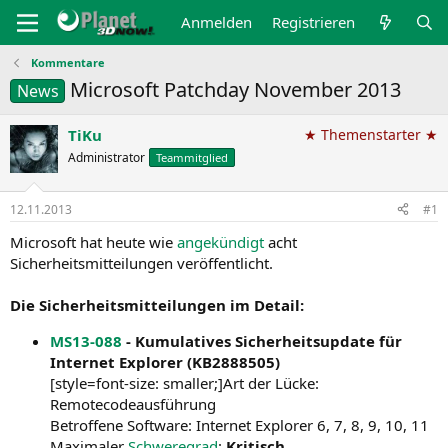
Anmelden
Registrieren
Kommentare
Microsoft Patchday November 2013
News
TiKu
★ Themenstarter ★
Administrator
Teammitglied
12.11.2013
#1
Microsoft hat heute wie
angekündigt
acht
Sicherheitsmitteilungen veröffentlicht.
Die Sicherheitsmitteilungen im Detail:
MS13-088
- Kumulatives Sicherheitsupdate für
Internet Explorer (KB2888505)
[style=font-size: smaller;]Art der Lücke:
Remotecodeausführung
Betroffene Software: Internet Explorer 6, 7, 8, 9, 10, 11
Maximaler
Schweregrad
:
Kritisch