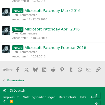
Antworten
0
10.05.2016
Microsoft Patchday März 2016
News
TiKu
Kommentare
Antworten
17
22.03.2016
Microsoft Patchday April 2016
News
TiKu
Kommentare
Antworten
13
18.04.2016
Microsoft Patchday Februar 2016
News
TiKu
Kommentare
Antworten
1
10.02.2016
Facebook
X
Bluesky
LinkedIn
Reddit
Pinterest
Tumblr
WhatsApp
E-Mail
Li
Teilen:
Kommentare
Deutsch
Obe
Impressum
Nutzungsbedingungen
Datenschutz
Hilfe
Start
R
Unt
S