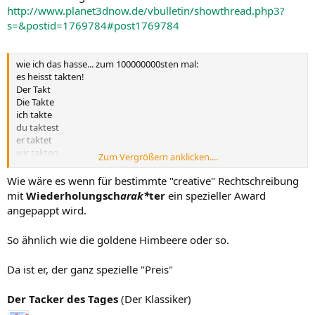
http://www.planet3dnow.de/vbulletin/showthread.php3?
s=&postid=1769784#post1769784
wie ich das hasse... zum 100000000sten mal:
es heisst takten!
Der Takt
Die Takte
ich takte
du taktest
er taktet
wir takten
Zum Vergrößern anklicken....
ihr taktet
sie takten
Wie wäre es wenn für bestimmte "creative" Rechtschreibung
mit
Wiederholungsch
arak*
ter
ein spezieller Award
angepappt wird.
So ähnlich wie die goldene Himbeere oder so.
Da ist er, der ganz spezielle "Preis"
Der Tacker des Tages
(Der Klassiker)