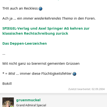
[
http://mitglied.lycos.de/dgsds/gif/tacker.gif
]
THX auch an Reckless
Ach ja ... ein
immer wiederkehrendes Thema
in den Foren.
SPIEGEL-Verlag und Axel Springer AG kehren zur
klassischen Rechtschreibung zurück
Das Deppen-Leerzeichen
...
Mit nicht ganz so bierernst gemeinten Grüssen
* =
Mist
... immer diese Flüchtigkeitsfehler
Bokill
Zuletzt bearbeitet:
02.09.2004
gruenmuckel
Grand Admiral Special