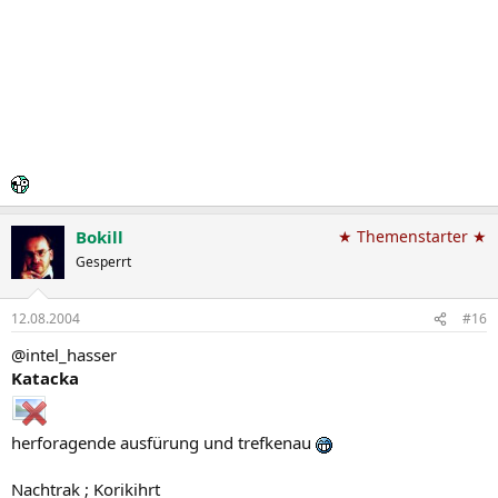
Bokill
★ Themenstarter ★
Gesperrt
12.08.2004
#16
@intel_hasser
Katacka
herforagende ausfürung und trefkenau
Nachtrak ; Korikihrt