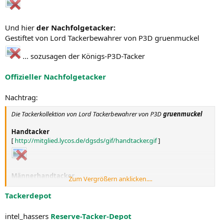
Und hier
der Nachfolgetacker:
Gestiftet von Lord Tackerbewahrer von P3D gruenmuckel
... sozusagen der Königs-P3D-Tacker
Offizieller Nachfolgetacker
Nachtrag:
Die Tackerkollektion von Lord Tackerbewahrer von P3D
gruenmuckel
Handtacker
[
http://mitglied.lycos.de/dgsds/gif/handtacker.gif
]
Männerhandtacker
Zum Vergrößern anklicken....
[
http://mitglied.lycos.de/dgsds/gif/bighandtacker.gif
]
Tackerdepot
MOAT
(mother of all tackers)
intel_hassers
Reserve-Tacker-Depot