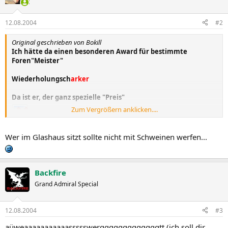
12.08.2004
#2
Original geschrieben von Bokill
Ich hätte da einen besonderen Award für bestimmte
Foren"Meister"
Wiederholungsch
arker
Da ist er, der ganz spezielle "Preis"
Zum Vergrößern anklicken....
Wer im Glashaus sitzt sollte nicht mit Schweinen werfen...
Mit nicht ganz bierernst gemeinten Grüssen * 2
gruenmuckel
Backfire
Grand Admiral Special
12.08.2004
#3
aüweaaaaaaaaaaassssswergggggggggggggtt (ich soll dir