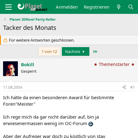
Anmelden
Registrieren
Planet 3DNow! Party-Keller
Tacker des Monats
Für weitere Antworten geschlossen.
Letzte
1 von 12
Nächste
Bokill
★ Themenstarter ★
Gesperrt
11.08.2004
#1
Ich hätte da einen besonderen Award für bestimmte
Foren"Meister"
Ich rege mich da gar nicht darüber auf, bin ja
erwiesenermassen wenig im OC-Forum
Aber der Aufreger war doch zu köstlich von stav