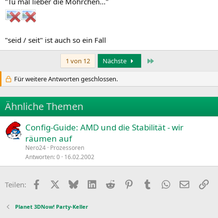
"Tu mal lieber die Möhrchen..."
"seid / seit" ist auch so ein Fall
Letzte
1 von 12
Nächste
Für weitere Antworten geschlossen.
Ähnliche Themen
Config-Guide: AMD und die Stabilität - wir
räumen auf
Nero24
Prozessoren
Antworten
0
16.02.2002
Facebook
X
Bluesky
LinkedIn
Reddit
Pinterest
Tumblr
WhatsApp
E-Mail
Li
Teilen:
Planet 3DNow! Party-Keller