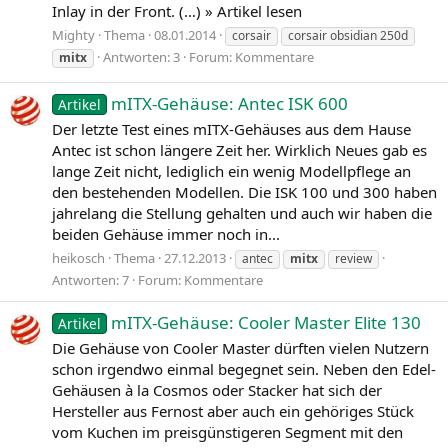
Inlay in der Front. (…) » Artikel lesen
Mighty
Thema
08.01.2014
corsair
corsair obsidian 250d
Antworten: 3
Forum:
Kommentare
mitx
mITX-Gehäuse: Antec ISK 600
Artikel
Der letzte Test eines mITX-Gehäuses aus dem Hause
Antec ist schon längere Zeit her. Wirklich Neues gab es
lange Zeit nicht, lediglich ein wenig Modellpflege an
den bestehenden Modellen. Die ISK 100 und 300 haben
jahrelang die Stellung gehalten und auch wir haben die
beiden Gehäuse immer noch in...
heikosch
Thema
27.12.2013
antec
mitx
review
Antworten: 7
Forum:
Kommentare
mITX-Gehäuse: Cooler Master Elite 130
Artikel
Die Gehäuse von Cooler Master dürften vielen Nutzern
schon irgendwo einmal begegnet sein. Neben den Edel-
Gehäusen à la Cosmos oder Stacker hat sich der
Hersteller aus Fernost aber auch ein gehöriges Stück
vom Kuchen im preisgünstigeren Segment mit den