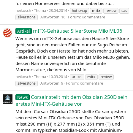
für einen Homeserver dienen und dabei bis zu...
heikosch
Thema
28.04.2014
hot-swap
mitx
review
sas
Antworten: 16
Forum:
Kommentare
silverstone
mITX-Gehäuse: SilverStone Milo ML06
Artikel
Wenn es um mITX-Gehäuse aus dem Hause SilverStone
geht, sind in den meisten Fällen nur die Sugo-Reihe im
Gespräch. Doch der Hersteller hat noch mehr zu bieten.
Heute soll es in unserem Test um das Milo ML06 gehen,
dessen Name unweigerlich an die berühmte
Marmorstatue, die Venus von Milo...
heikosch
Thema
10.03.2014
artikel
mitx
review
Antworten: 9
Forum:
Kommentare
silverstone
Corsair stellt mit dem Obsidian 250D sein
News
erstes Mini-ITX-Gehäuse vor
Mit dem Corsair Obsidian 250D stellte Corsair gestern
sein erstes Mini-ITX-Gehäuse vor. Das Obsidian 250D
misst 290 mm (H) x 277 mm (B) x 351 mm (T) und
kommt im typischen Obsidian-Look mit Aluminium-