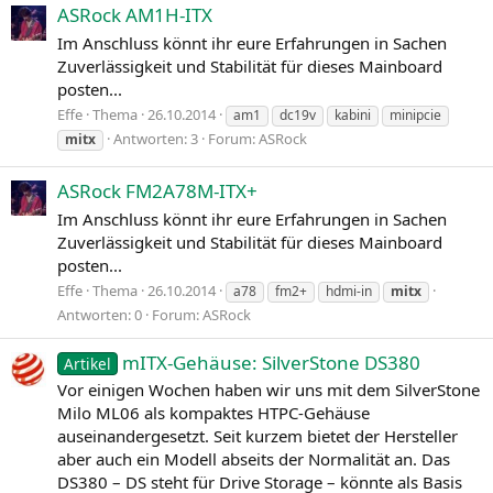
ASRock AM1H-ITX
Im Anschluss könnt ihr eure Erfahrungen in Sachen
Zuverlässigkeit und Stabilität für dieses Mainboard
posten...
Effe
Thema
26.10.2014
am1
dc19v
kabini
minipcie
Antworten: 3
Forum:
ASRock
mitx
ASRock FM2A78M-ITX+
Im Anschluss könnt ihr eure Erfahrungen in Sachen
Zuverlässigkeit und Stabilität für dieses Mainboard
posten...
Effe
Thema
26.10.2014
a78
fm2+
hdmi-in
mitx
Antworten: 0
Forum:
ASRock
mITX-Gehäuse: SilverStone DS380
Artikel
Vor einigen Wochen haben wir uns mit dem SilverStone
Milo ML06 als kompaktes HTPC-Gehäuse
auseinandergesetzt. Seit kurzem bietet der Hersteller
aber auch ein Modell abseits der Normalität an. Das
DS380 – DS steht für Drive Storage – könnte als Basis