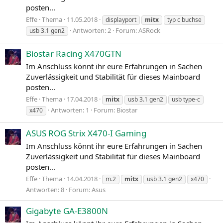
posten...
Effe
Thema
11.05.2018
displayport
mitx
typ c buchse
Antworten: 2
Forum:
ASRock
usb 3.1 gen2
Biostar Racing X470GTN
Im Anschluss könnt ihr eure Erfahrungen in Sachen
Zuverlässigkeit und Stabilität für dieses Mainboard
posten...
Effe
Thema
17.04.2018
mitx
usb 3.1 gen2
usb type-c
Antworten: 1
Forum:
Biostar
x470
ASUS ROG Strix X470-I Gaming
Im Anschluss könnt ihr eure Erfahrungen in Sachen
Zuverlässigkeit und Stabilität für dieses Mainboard
posten...
Effe
Thema
14.04.2018
m.2
mitx
usb 3.1 gen2
x470
Antworten: 8
Forum:
Asus
Gigabyte GA-E3800N