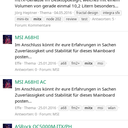
Volumen von gerade einmal 10,2 Litern besonders...
Jörg Heptner
Thema
04.05.2016
fractal design
integra sfx
Antworten: 5
mini-itx
mitx
node 202
review
test
Forum:
Kommentare
MSI A68HI
Im Anschluss könnt ihr eure Erfahrungen in Sachen
Zuverlässigkeit und Stabilität für dieses Mainboard
posten...
Effe
Thema
25.01.2016
a68
fm2+
mitx
msi
Antworten: 0
Forum:
MSI
MSI A68HI AC
Im Anschluss könnt ihr eure Erfahrungen in Sachen
Zuverlässigkeit und Stabilität für dieses Mainboard
posten...
Effe
Thema
25.01.2016
a68
fm2+
mitx
msi
wlan
Antworten: 0
Forum:
MSI
ASRock QC5000M-ITX/PH