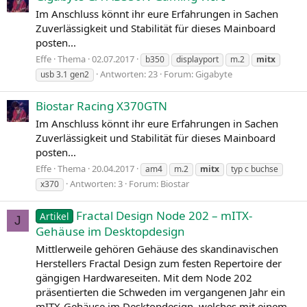
Im Anschluss könnt ihr eure Erfahrungen in Sachen
Zuverlässigkeit und Stabilität für dieses Mainboard
posten...
Effe
Thema
02.07.2017
b350
displayport
m.2
mitx
Antworten: 23
Forum:
Gigabyte
usb 3.1 gen2
Biostar Racing X370GTN
Im Anschluss könnt ihr eure Erfahrungen in Sachen
Zuverlässigkeit und Stabilität für dieses Mainboard
posten...
Effe
Thema
20.04.2017
am4
m.2
mitx
typ c buchse
Antworten: 3
Forum:
Biostar
x370
Fractal Design Node 202 – mITX-
Artikel
J
Gehäuse im Desktopdesign
Mittlerweile gehören Gehäuse des skandinavischen
Herstellers Fractal Design zum festen Repertoire der
gängigen Hardwareseiten. Mit dem Node 202
präsentierten die Schweden im vergangenen Jahr ein
mITX-Gehäuse im Desktopdesign, welches mit einem