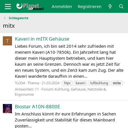
Anmelden
Registrieren
Schlagworte
mitx
Kaveri in mITX Gehäuse
T
Liebes Forum, ich bin seit 2014 sehr zufrieden mit
meinem Kaveri (A10-7850k). Ein Jahrzehnt lang hat
dieser mein Hauptsystem betrieben, und kam hier
kaum an seine Grenzen. Dennoch war es jetzt Zeit für
ein neues System, und ein Zen3 kam zum Zug. Der alte
Kaveri wanderte daraufhin in einen...
Tu334
Thema
21.03.2024
htpc
kaveri
luftkühlung
mitx
Antworten: 11
Forum:
Kühlung, Gehäuse, Netzteile &
Ergonomie
Biostar A10N-8800E
Im Anschluss könnt ihr eure Erfahrungen in Sachen
Zuverlässigkeit und Stabilität für dieses Mainboard
posten...