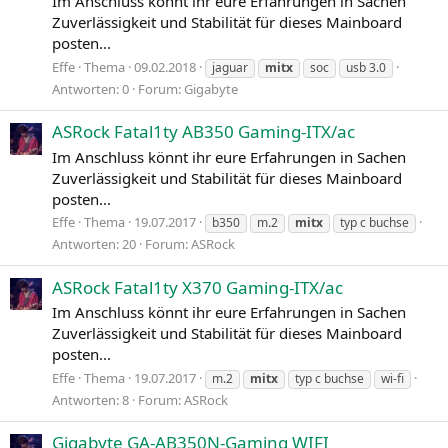
Im Anschluss könnt ihr eure Erfahrungen in Sachen
Zuverlässigkeit und Stabilität für dieses Mainboard
posten...
Effe
Thema
09.02.2018
jaguar
mitx
soc
usb 3.0
Antworten: 0
Forum:
Gigabyte
ASRock Fatal1ty AB350 Gaming-ITX/ac
Im Anschluss könnt ihr eure Erfahrungen in Sachen
Zuverlässigkeit und Stabilität für dieses Mainboard
posten...
Effe
Thema
19.07.2017
b350
m.2
mitx
typ c buchse
Antworten: 20
Forum:
ASRock
ASRock Fatal1ty X370 Gaming-ITX/ac
Im Anschluss könnt ihr eure Erfahrungen in Sachen
Zuverlässigkeit und Stabilität für dieses Mainboard
posten...
Effe
Thema
19.07.2017
m.2
mitx
typ c buchse
wi-fi
Antworten: 8
Forum:
ASRock
Gigabyte GA-AB350N-Gaming WIFI