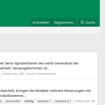
Anmelden
Registrieren
Suche
r Serie repräsentieren die vierte Generation der
werkelt. Herausgekommen ist...
Antworten: 202
Forum:
Kommentare
entwickelt, bringen die Modelle mehrere Neuerungen mit
Modulbauweise...
Antworten: 28
nd
steamroller
trinity
windows 7
windows 8.1