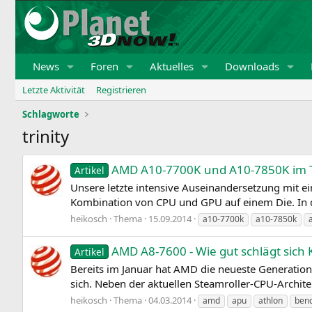
News
Foren
Aktuelles
Downloads
Letzte Aktivität
Registrieren
Schlagworte
trinity
AMD A10-7700K und A10-7850K im 
Artikel
Unsere letzte intensive Auseinandersetzung mit ei
Kombination von CPU und GPU auf einem Die. In d
heikosch
Thema
15.09.2014
a10-7700k
a10-7850k
AMD A8-7600 - Wie gut schlägt sich 
Artikel
Bereits im Januar hat AMD die neueste Generatio
sich. Neben der aktuellen Steamroller-CPU-Archite
heikosch
Thema
04.03.2014
amd
apu
athlon
ben