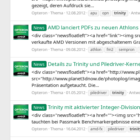
gezeigt, deren Aufdruck sie...
Opteron
Thema
12.08.2012
Antw
apu
opn
trinity
AMD lanciert PDFs zu neuen Athlons 
News
<div class="newsfloatleft"><a href="link"><img
verkaufte AMD Versionen mit abgeschaltenem Grafi
Opteron
Thema
09.08.2012
athlon
fm2
sempron
Details zu Trinity und Piledriver-Ker
News
<div class="newsfloatleft"><a href="http://ww
src="http://www.planet3dnow.de/photoplog/imag
Präsentation aufgetaucht. Die...
Opteron
Thema
01.05.2012
Antwo
piledriver
trinity
Trinity mit aktivierter Integer-Divisi
News
<div class="newsfloatleft"><a href=""><img sr
tauchten bei Passmark Benchmarkergebnisse einer 
Opteron
Thema
16.04.2012
amd-fx
piledriver
trinit