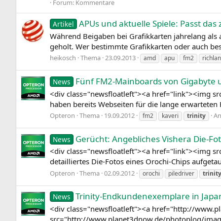
Forum:
Kommentare
APUs und aktuelle Spiele: Passt da
Artikel
Während Beigaben bei Grafikkarten jahrelang als
geholt. Wer bestimmte Grafikkarten oder auch best
heikosch
Thema
23.09.2013
amd
apu
fm2
richla
Fünf FM2-Mainboards von Gigabyte u
News
<div class="newsfloatleft"><a href="link"><img
haben bereits Webseiten für die lange erwartete
Opteron
Thema
19.09.2012
An
fm2
kaveri
trinity
Gerücht: Angebliches Vishera Die-Fo
News
<div class="newsfloatleft"><a href="link"><img
detailliertes Die-Fotos eines Orochi-Chips aufget
Opteron
Thema
02.09.2012
orochi
piledriver
trinit
Trinity-Endkundenexemplare in Japa
News
<div class="newsfloatleft"><a href="http://ww
src="http://www.planet3dnow.de/photoplog/imag