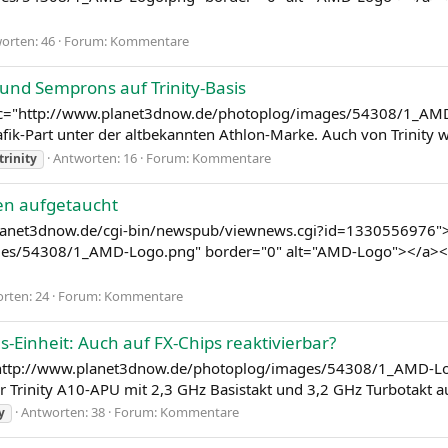
orten: 46
Forum:
Kommentare
und Semprons auf Trinity-Basis
 src="http://www.planet3dnow.de/photoplog/images/54308/1_AM
k-Part unter der altbekannten Athlon-Marke. Auch von Trinity wi
Antworten: 16
Forum:
Kommentare
trinity
nen aufgetaucht
w.planet3dnow.de/cgi-bin/newspub/viewnews.cgi?id=1330556976
es/54308/1_AMD-Logo.png" border="0" alt="AMD-Logo"></a></div
rten: 24
Forum:
Kommentare
ons-Einheit: Auch auf FX-Chips reaktivierbar?
c="http://www.planet3dnow.de/photoplog/images/54308/1_AMD-L
Trinity A10-APU mit 2,3 GHz Basistakt und 3,2 GHz Turbotakt au
Antworten: 38
Forum:
Kommentare
y