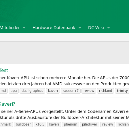
Mitglieder
Hardware-Datenbank
DC-Wiki
Test
ner Kaveri-APU ist schon mehrere Monate her. Die APUs der 7000e
en letzten drei Jahren hat AMD sukzessive an den Produkten ge
amd
apu
dual graphics
kaveri
radeon r7
review
richland
trinity
Kaveri?
n seiner A‑Serie-APUs vorgestellt. Unter dem Codenamen Kaveri 
ktur als dritte Ausbaustufe der Bulldozer-Architektur mit seiner 
chmark
bulldozer
k10.5
kaveri
phenom
piledriver
review
richla