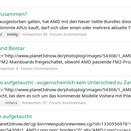
s zusammen?
 ausgestorben galten, hat AMD mit den Never-Settle-Bundles die
immte APUs kauft, darf sich über einen oder mehrere aktuelle Tite
Antworten: 83
Forum:
Kommentare
nd
trinity
nd Biostar
 src="http://www.planet3dnow.de/photoplog/images/54308/1_AM
n FM2-Mainboards freigeschaltet, obwohl AMD passende FM2-Proz
tworten: 8
Forum:
Kommentare
to aufgetaucht - augenscheinlich kein Unterschied zu Z
 src="http://www.planet3dnow.de/photoplog/images/54308/1_AMD
aucht, bei dem es sich um das kommende Modelle Vishera mit Pile
Antworten: 37
Forum:
Kommentare
y
vishera
n aufgetaucht
w.planet3dnow.de/cgi-bin/newspub/viewnews.cgi?id=1330556976
es/54308/1_AMD-Logo.png" border="0" alt="AMD-Logo"></a></div