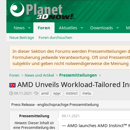
News
Foren
Aktuelles
Downloads
Mi
Neue Beiträge
Foren durchsuchen
In dieser Sektion des Forums werden Pressemitteilungen de
Formulierung jedwede Verantwortung. Oft sind Pressemitte
subjektiv und geben nicht notwendigerweise die Meinung 
Foren
News und Artikel
Pressemitteilungen
AMD Unveils Workload-Tailored In
E
S
09.11.2021
amd
epyc
instinct
meta.
r
c
s
h
Press Release - englischsprachige Pressemitteilung
t
l
e
a
Pressemitteilung
09.11.2021
l
g
Hinweis:
Dieser Inhalt ist
l
w
— AMD launches AMD Instinct™ MI
eine Pressemitteilung des
t
o