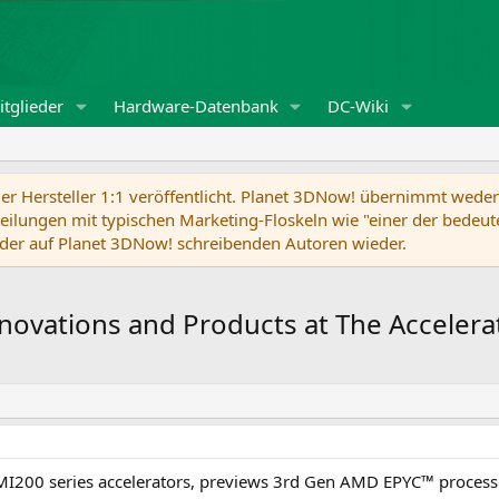
tglieder
Hardware-Datenbank
DC-Wiki
r Hersteller 1:1 veröffentlicht. Planet 3DNow! übernimmt weder f
ilungen mit typischen Marketing-Floskeln wie "einer der bedeute
der auf Planet 3DNow! schreibenden Autoren wieder.
novations and Products at The Acceler
200 series accelerators, previews 3rd Gen AMD EPYC™ processo