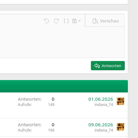
Vorschau
Entwurf speichern
ngen…
Rückgängig
Wiederholen
BBCode umschalten
Entwürfe
Entwurf löschen
Antworten
Antworten
0
01.06.2026
Aufrufe
149
indiana_74
Antworten
0
09.06.2026
Aufrufe
166
indiana_74