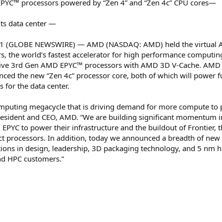
 EPYC™ processors powered by “Zen 4” and “Zen 4c” CPU cores—
ts data center —
021 (GLOBE NEWSWIRE) — AMD (NASDAQ: AMD) held the virtual A
s, the world’s fastest accelerator for high performance computing 
tive 3rd Gen AMD EPYC™ processors with AMD 3D V-Cache. AMD al
nced the new “Zen 4c” processor core, both of which will power 
 for the data center.
mputing megacycle that is driving demand for more compute to po
, president and CEO, AMD. “We are building significant momentum i
PYC to power their infrastructure and the buildout of Frontier, t
 processors. In addition, today we announced a breadth of new
ions in design, leadership, 3D packaging technology, and 5 nm 
and HPC customers.”