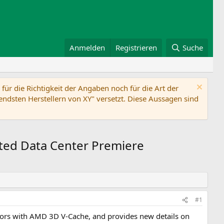
Anmelden
Registrieren
Suche
ür die Richtigkeit der Angaben noch für die Art der
ndsten Herstellern von XY" versetzt. Diese Aussagen sind
ated Data Center Premiere
#1
rs with AMD 3D V-Cache, and provides new details on