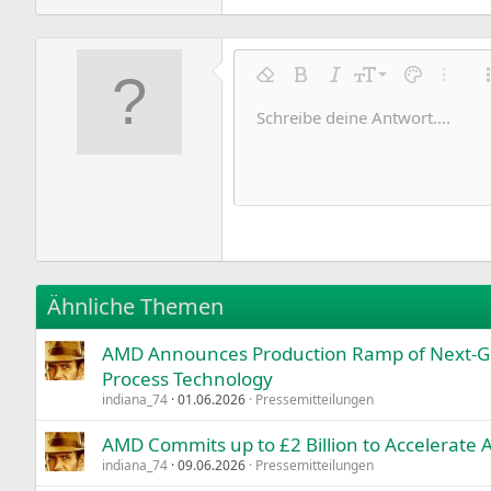
9
Formatierung entfernen
Fett
Kursiv
Schriftgröße
Textfarbe
Weitere
10
Schreibe deine Antwort....
Arial
Schriftfamilie
Insert horizontal line
Spoiler
Durchgestrichen
Code
Unterstrichen
Inline-Code
Inline-Spoile
12
Book Antiqua
15
Courier New
18
Georgia
22
Tahoma
26
Times New Roman
Ähnliche Themen
Trebuchet MS
AMD Announces Production Ramp of Next-G
Verdana
Process Technology
indiana_74
01.06.2026
Pressemitteilungen
AMD Commits up to £2 Billion to Accelerate
indiana_74
09.06.2026
Pressemitteilungen