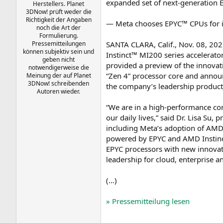
expanded set of next-generation
Herstellers. Planet
a
r
3DNow! prüft weder die
m
t
Richtigkeit der Angaben
— Meta chooses EPYC™ CPUs for i
e
noch die Art der
Formulierung.
Pressemitteilungen
SANTA CLARA, Calif., Nov. 08, 2
können subjektiv sein und
Instinct™ MI200 series accelerator
geben nicht
provided a preview of the innova
notwendigerweise die
“Zen 4” processor core and annou
Meinung der auf Planet
3DNow! schreibenden
the company’s leadership products
Autoren wieder.
“We are in a high-performance co
our daily lives,” said Dr. Lisa Su
including Meta’s adoption of AMD E
powered by EPYC and AMD Instinct
EPYC processors with new innovat
leadership for cloud, enterprise 
(…)
» Pressemitteilung lesen