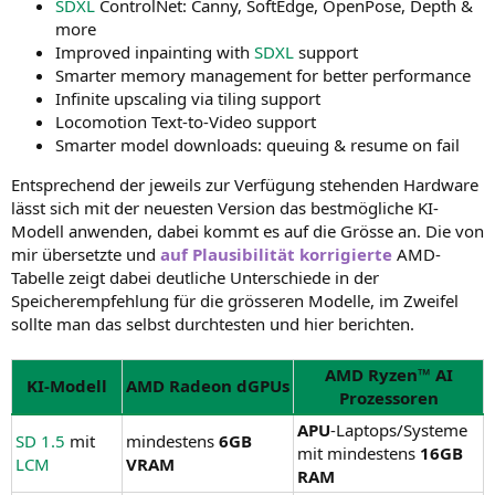
SDXL
ControlNet: Canny, SoftEdge, OpenPose, Depth &
more
Improved inpainting with
SDXL
support
Smarter memory management for better performance
Infinite upscaling via tiling support
Locomotion Text-to-Video support
Smarter model downloads: queuing & resume on fail
Entsprechend der jeweils zur Verfügung stehenden Hardware
lässt sich mit der neuesten Version das bestmögliche KI-
Modell anwenden, dabei kommt es auf die Grösse an. Die von
mir übersetzte und
auf Plausibilität korrigierte
AMD-
Tabelle zeigt dabei deutliche Unterschiede in der
Speicherempfehlung für die grösseren Modelle, im Zweifel
sollte man das selbst durchtesten und hier berichten.
AMD Ryzen™ AI
KI-Modell
AMD Radeon dGPUs
Prozessoren
APU
-Laptops/Systeme
SD 1.5
mit
mindestens
6GB
mit mindestens
16GB
LCM
VRAM
RAM