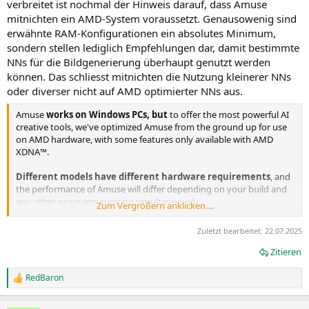
verbreitet ist nochmal der Hinweis darauf, dass Amuse
mitnichten ein AMD-System voraussetzt. Genausowenig sind
erwähnte RAM-Konfigurationen ein absolutes Minimum,
sondern stellen lediglich Empfehlungen dar, damit bestimmte
NNs für die Bildgenerierung überhaupt genutzt werden
können. Das schliesst mitnichten die Nutzung kleinerer NNs
oder diverser nicht auf AMD optimierter NNs aus.
Amuse
works on Windows PCs, but
to offer the most powerful AI
creative tools, we've optimized Amuse from the ground up for use
on AMD hardware, with some features only available with AMD
XDNA™.
Different models have different hardware requirements
, and
the performance of Amuse will differ depending on your build and
any other programs running simultaneously.
Zum Vergrößern anklicken....
RECOMMENDED SPECIFICATIONS FOR AMD LAPTOPS:
Zuletzt bearbeitet:
22.07.2025
AMD Ryzen™ AI 300 series processors with 24GB of RAM or higher
AMD Ryzen™ 8040 series processors (AMD XDNA™ Super Resolution
Zitieren
requires the latest OEM MCDM and NPU driver update) with 32GB
of RAM
RedBaron
R
e
RECOMMENDED SPECIFICATIONS FOR AMD GRAPHICS CARDS:
a