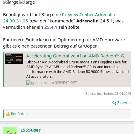
Benötigt wird laut Blog eine
Preview-Treiber Adrenalin
24.30.31.05
bzw. der "kommende"
Adrenalin
24.5.1, was
vermutlich eher ein
25.4.1
sein sollte.
Für tiefere Einblicke in die Optimierung für AMD-Hardware
gibt es einen passenden Beitrag auf GPUopen.
Accelerating Generative AI on AMD Radeon™ GPUs - AMD GPUOpen
Discover AMD-optimized ONNX models on Hugging Face for
AMD Ryzen™ AI APUs and Radeon™ GPUs and incredible
performance with the AMD Radeon RX 9000 Series' advanced
AI accelerators.
gpuopen.com
Zuletzt bearbeitet:
23.04.2025
Zitieren
RedBaron
R
e
a
E555user
k