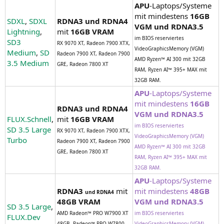
APU
-Laptops/Systeme
mit mindestens
16GB
SDXL
,
SDXL
RDNA3 und RDNA4
VGM und RDNA3.5
Lightning
,
mit
16GB VRAM
im BIOS reserviertes
SD3
RX 9070 XT, Radeon 7900 XTX,
VideoGraphicsMemory (VGM)
Medium
,
SD
Radeon 7900 XT, Radeon 7900
AMD Ryzen™ AI 300 mit 32GB
3.5 Medium
GRE, Radeon 7800 XT
RAM, Ryzen AI™ 395+ MAX mit
32GB RAM.
APU
-Laptops/Systeme
mit mindestens
16GB
RDNA3 und RDNA4
VGM und RDNA3.5
FLUX.Schnell
,
mit
16GB VRAM
im BIOS reserviertes
SD 3.5 Large
RX 9070 XT, Radeon 7900 XTX,
VideoGraphicsMemory (VGM)
Turbo
Radeon 7900 XT, Radeon 7900
AMD Ryzen™ AI 300 mit 32GB
GRE, Radeon 7800 XT
RAM, Ryzen AI™ 395+ MAX mit
32GB RAM.
APU
-Laptops/Systeme
RDNA3
mit
mit mindestens
48GB
und RDNA4
48GB VRAM
VGM und RDNA3.5
SD 3.5 Large
,
AMD Radeon™ PRO W7900 XT
im BIOS reserviertes
FLUX.Dev
48GB, Radeon™ PRO W7800
VideoGraphicsMemory (VGM)