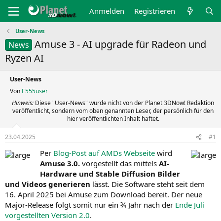
Anmelden
Registrieren
User-News
Amuse 3 - AI upgrade für Radeon und
News
Ryzen AI
User-News
Von
E555user
Hinweis:
Diese "User-News" wurde nicht von der Planet 3DNow! Redaktion
veröffentlicht, sondern vom oben genannten Leser, der persönlich für den
hier veröffentlichten Inhalt haftet.
23.04.2025
#1
Per
Blog-Post auf AMDs Webseite
wird
Amuse 3.0.
vorgestellt das mittels
AI-
Hardware und Stable Diffusion Bilder
und Videos generieren
lässt. Die Software steht seit dem
16. April 2025 bei Amuse zum Download bereit. Der neue
Major-Release folgt somit nur ein ¾ Jahr nach der
Ende Juli
vorgestellten Version 2.0
.