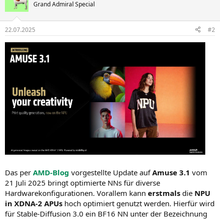
t
Grand Admiral Special
i
o
n
22.07.2025
#2
e
n
:
Das per
AMD-Blog
vorgestellte Update auf
Amuse 3.1
vom
21 Juli 2025 bringt optimierte NNs für diverse
Hardwarekonfigurationen. Vorallem kann
erstmals
die
NPU
in XDNA-2 APUs
hoch optimiert genutzt werden. Hierfür wird
für Stable-Diffusion 3.0 ein BF16 NN unter der Bezeichnung