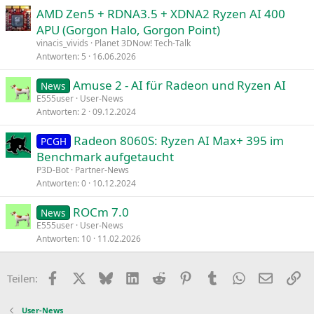
AMD Zen5 + RDNA3.5 + XDNA2 Ryzen AI 400
APU (Gorgon Halo, Gorgon Point)
vinacis_vivids
Planet 3DNow! Tech-Talk
Antworten
5
16.06.2026
Amuse 2 - AI für Radeon und Ryzen AI
News
E555user
User-News
Antworten
2
09.12.2024
Radeon 8060S: Ryzen AI Max+ 395 im
PCGH
Benchmark aufgetaucht
P3D-Bot
Partner-News
Antworten
0
10.12.2024
ROCm 7.0
News
E555user
User-News
Antworten
10
11.02.2026
Facebook
X
Bluesky
LinkedIn
Reddit
Pinterest
Tumblr
WhatsApp
E-Mail
Li
Teilen:
User-News