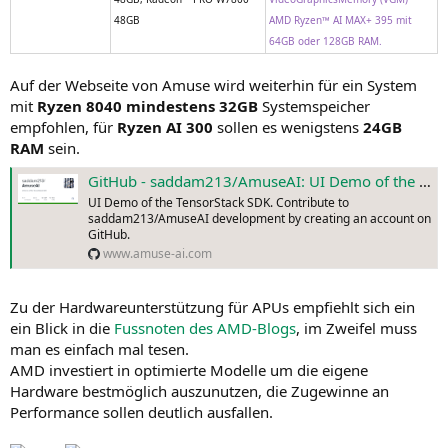
48GB
AMD Ryzen™ AI MAX+ 395 mit
64GB oder 128GB RAM.
Auf der Webseite von Amuse wird weiterhin für ein System
mit
Ryzen 8040 mindestens 32GB
Systemspeicher
empfohlen, für
Ryzen AI 300
sollen es wenigstens
24GB
RAM
sein.
GitHub - saddam213/AmuseAI: UI Demo of the TensorStack SDK
UI Demo of the TensorStack SDK. Contribute to
saddam213/AmuseAI development by creating an account on
GitHub.
www.amuse-ai.com
Zu der Hardwareunterstützung für APUs empfiehlt sich ein
ein Blick in die
Fussnoten des AMD-Blogs
, im Zweifel muss
man es einfach mal tesen.
AMD investiert in optimierte Modelle um die eigene
Hardware bestmöglich auszunutzen, die Zugewinne an
Performance sollen deutlich ausfallen.