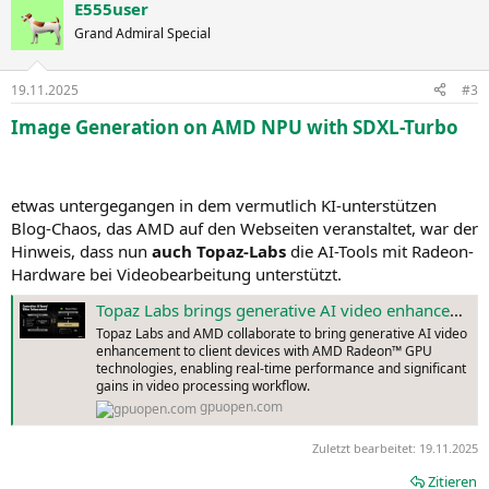
Radeon™ RX 9000 Series Graphics Cards
E555user
k
Radeon™ RX 7000 Series Graphics Cards
t
Grand Admiral Special
i
o
Performance and capabilities will vary based on hardware
.
n
MINIMUM SPECIFICATIONS FOR RUNNING
FLUX.1
IN AMUSE:
19.11.2025
#3
e
24GB VRAM, 32GB RAM, 40GB Disk Space
n
Image Generation on AMD NPU with SDXL-Turbo
:
etwas untergegangen in dem vermutlich KI-unterstützen
Blog-Chaos, das AMD auf den Webseiten veranstaltet, war der
Hinweis, dass nun
auch Topaz-Labs
die AI-Tools mit Radeon-
Hardware bei Videobearbeitung unterstützt.
Topaz Labs brings generative AI video enhancement to AMD Radeon GPUs - AMD GPUOpen
Topaz Labs and AMD collaborate to bring generative AI video
enhancement to client devices with AMD Radeon™ GPU
technologies, enabling real-time performance and significant
gains in video processing workflow.
gpuopen.com
Zuletzt bearbeitet:
19.11.2025
Zitieren