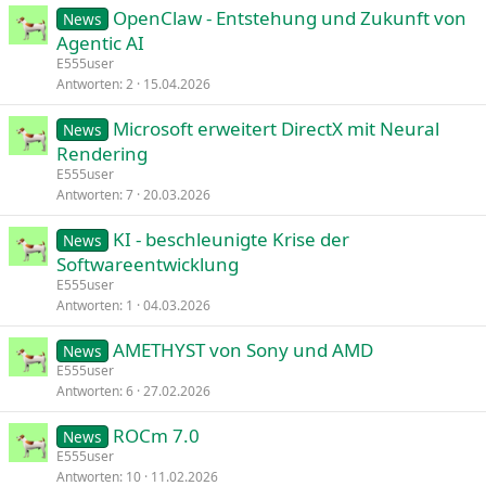
OpenClaw - Entstehung und Zukunft von
News
Agentic AI
E555user
Antworten
2
15.04.2026
Microsoft erweitert DirectX mit Neural
News
Rendering
E555user
Antworten
7
20.03.2026
KI - beschleunigte Krise der
News
Softwareentwicklung
E555user
Antworten
1
04.03.2026
AMETHYST von Sony und AMD
News
E555user
Antworten
6
27.02.2026
ROCm 7.0
News
E555user
Antworten
10
11.02.2026