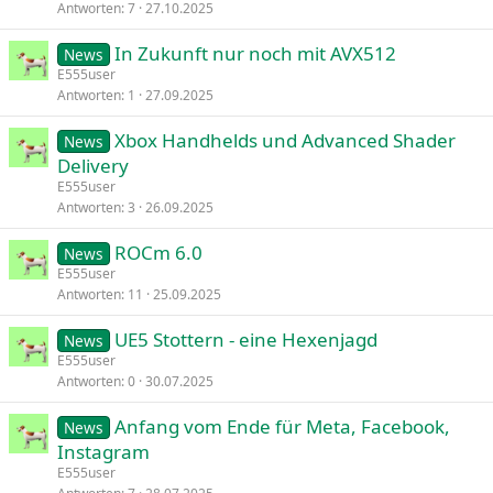
Antworten
7
27.10.2025
In Zukunft nur noch mit AVX512
News
E555user
Antworten
1
27.09.2025
Xbox Handhelds und Advanced Shader
News
Delivery
E555user
Antworten
3
26.09.2025
ROCm 6.0
News
E555user
Antworten
11
25.09.2025
UE5 Stottern - eine Hexenjagd
News
E555user
Antworten
0
30.07.2025
Anfang vom Ende für Meta, Facebook,
News
Instagram
E555user