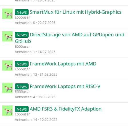
Antworten
7
28.07.2025
SmartMux für Linux mit Hybrid-Graphics
News
E555user
Antworten
0
22.07.2025
DirectStorage von AMD auf GPUopen und
News
GitHub
E555user
Antworten
1
14.07.2025
FrameWork Laptops mit AMD
News
E555user
Antworten
12
31.03.2025
FrameWork Laptops mit RISC-V
News
E555user
Antworten
4
08.03.2025
AMD FSR3 & FidelityFX Adaption
News
E555user
Antworten
14
10.02.2025