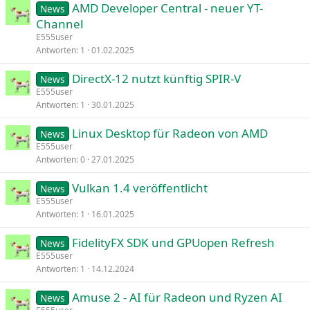
AMD Developer Central - neuer YT-
News
Channel
E555user
Antworten
1
01.02.2025
DirectX-12 nutzt künftig SPIR-V
News
E555user
Antworten
1
30.01.2025
Linux Desktop für Radeon von AMD
News
E555user
Antworten
0
27.01.2025
Vulkan 1.4 veröffentlicht
News
E555user
Antworten
1
16.01.2025
FidelityFX SDK und GPUopen Refresh
News
E555user
Antworten
1
14.12.2024
Amuse 2 - AI für Radeon und Ryzen AI
News