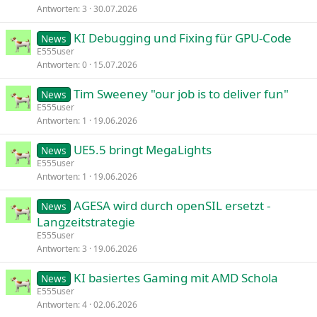
Antworten
3
30.07.2026
KI Debugging und Fixing für GPU-Code
News
E555user
Antworten
0
15.07.2026
Tim Sweeney "our job is to deliver fun"
News
E555user
Antworten
1
19.06.2026
UE5.5 bringt MegaLights
News
E555user
Antworten
1
19.06.2026
AGESA wird durch openSIL ersetzt -
News
Langzeitstrategie
E555user
Antworten
3
19.06.2026
KI basiertes Gaming mit AMD Schola
News
E555user
Antworten
4
02.06.2026