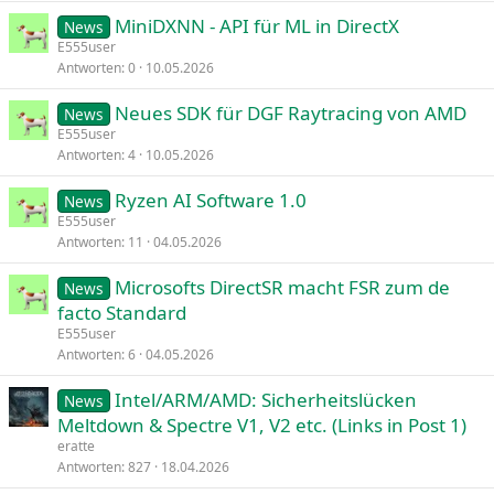
MiniDXNN - API für ML in DirectX
News
E555user
Antworten
0
10.05.2026
Neues SDK für DGF Raytracing von AMD
News
E555user
Antworten
4
10.05.2026
Ryzen AI Software 1.0
News
E555user
Antworten
11
04.05.2026
Microsofts DirectSR macht FSR zum de
News
facto Standard
E555user
Antworten
6
04.05.2026
Intel/ARM/AMD: Sicherheitslücken
News
Meltdown & Spectre V1, V2 etc. (Links in Post 1)
eratte
Antworten
827
18.04.2026