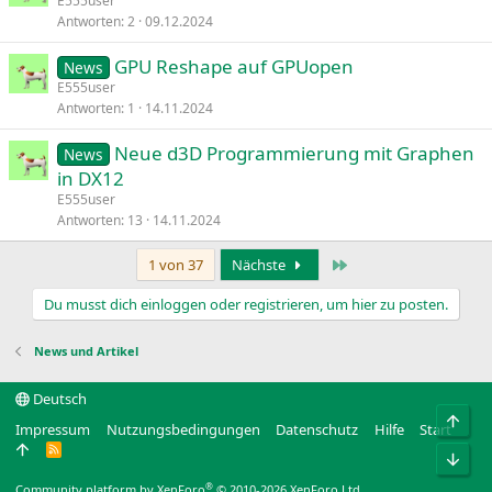
E555user
Antworten
2
09.12.2024
GPU Reshape auf GPUopen
News
E555user
Antworten
1
14.11.2024
Neue d3D Programmierung mit Graphen
News
in DX12
E555user
Antworten
13
14.11.2024
Letzte
1 von 37
Nächste
Du musst dich einloggen oder registrieren, um hier zu posten.
News und Artikel
Deutsch
Obe
Impressum
Nutzungsbedingungen
Datenschutz
Hilfe
Start
R
Unt
S
S
®
Community platform by XenForo
© 2010-2026 XenForo Ltd.