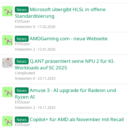
Microsoft übergibt HLSL in offene
News
Standardisierung
E555user
Antworten
0
11.02.2026
AMDGaming.com - neue Webseite
News
E555user
Antworten
2
12.01.2026
Q.ANT präsentiert seine NPU 2 für KI-
News
Workloads auf SC 2025
Complicated
Antworten
0
23.11.2025
Amuse 3 - AI upgrade für Radeon und
News
Ryzen AI
E555user
Antworten
2
19.11.2025
Copilot+ für AMD ab November mit Recall
News
E555user