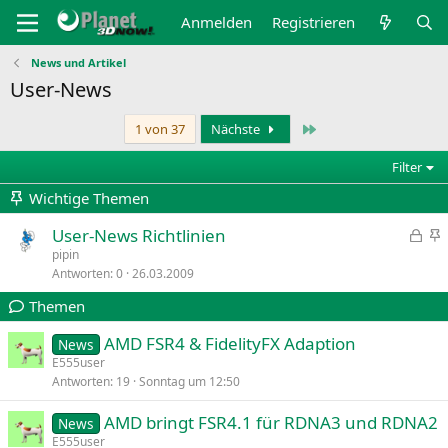
Anmelden
Registrieren
News und Artikel
User-News
Letzte
1 von 37
Nächste
Filter
Wichtige Themen
G
User-News Richtlinien
e
n
pipin
Antworten
0
26.03.2009
s
g
p
e
Themen
e
h
r
e
AMD FSR4 & FidelityFX Adaption
News
r
f
E555user
t
t
Antworten
19
Sonntag um 12:50
e
AMD bringt FSR4.1 für RDNA3 und RDNA2
t
News
E555user