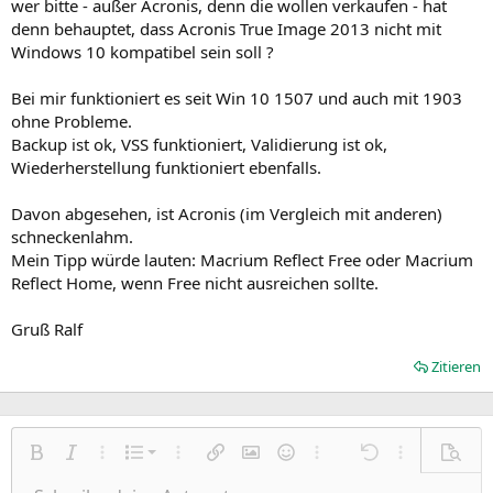
wer bitte - außer Acronis, denn die wollen verkaufen - hat
denn behauptet, dass Acronis True Image 2013 nicht mit
Windows 10 kompatibel sein soll ?
Bei mir funktioniert es seit Win 10 1507 und auch mit 1903
ohne Probleme.
Backup ist ok, VSS funktioniert, Validierung ist ok,
Wiederherstellung funktioniert ebenfalls.
Davon abgesehen, ist Acronis (im Vergleich mit anderen)
schneckenlahm.
Mein Tipp würde lauten: Macrium Reflect Free oder Macrium
Reflect Home, wenn Free nicht ausreichen sollte.
Gruß Ralf
Zitieren
Nummerierte Liste
Fett
Kursiv
Weitere Einstellungen…
Liste
Weitere Einstellungen…
Link einfügen
Bild einfügen
Smileys
Weitere Einstellungen…
Rückgängig
Weitere Einst
Vorsch