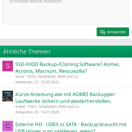
Ungeordnete Liste
Schreibe deine Antwort....
Linksbündig
9
Normal
Entwurf speichern
Arial
Schriftgröße
Ausrichtung
Zitat
Wiederholen
Medien
BBCode umschalten
Textfarbe
Paragraph format
Tabelle einfügen
Formatierung entfernen
Schriftfamilie
Insert horizontal line
Entwürfe
Durchgestrichen
Spoiler
Unterstrichen
Code
Inline-Code
Inline-Spoiler
Einzug vergrößern
10
Entwurf löschen
Zentriert
Heading 1
Book Antiqua
Einzug verkleinern
12
Courier New
Rechtsbündig
Heading 2
15
Georgia
Justify text
Antworten
Heading 3
18
Tahoma
22
Times New Roman
Ähnliche Themen
26
Trebuchet MS
SSD-/HDD Backup-/Cloning Software? Aomei,
Verdana
S
Acronis, Macrium, Rescuezilla?
Scour
SSDs, Festplatten, RAM und Co.
Antworten
22
23.02.2025
Kurze Anleitung wie mit AOMEI Backupper
Laufwerke sichern und wiederherstellen.
eratte
SSDs, Festplatten, RAM und Co.
Antworten
29
14.01.2026
Externe HD - USB3 vs SATA - Backup braucht mit
C
USB länger zum validieren, wieso?