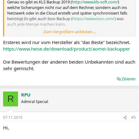
Genau so gibt es KLS Backup 2019 (
http://www.kls-soft.com/
)
welche Sicherungen nicht nur auf dem Rechner, sondern auch ins
Netzwerk oder in die Cloud erstellt und später synchronisiert falls
benötigt.Es gibt auch Isoo Backup (
https://www.isoo.com/
) was
auch jede Menge machen kann.
Zum Vergrößern anklicken....
Wie mans sieht, gibt es mittlerweile unzählige Programme welche
Sicherungen erstellen können und das besser als Acronis oder
Ersteres wird nur vom Hersteller als "das Beste" bezeichnet.
Paragon.
https://www.heise.de/download/product/aomei-backupper
Die Bewertungen der anderen beiden Unbekannten sind auch
sehr gemischt.
Zitieren
RPU
R
Admiral Special
07.11.2019
#5
Hi,