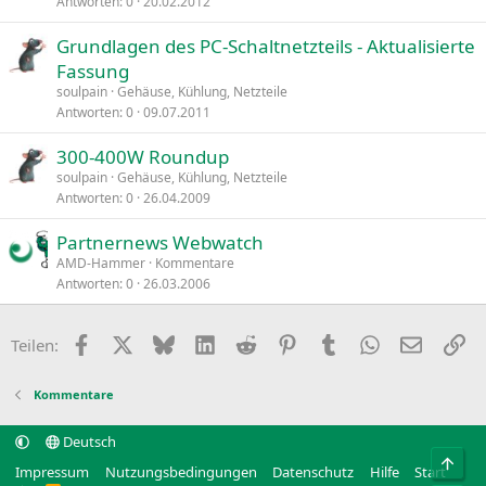
Antworten
0
20.02.2012
Grundlagen des PC-Schaltnetzteils - Aktualisierte
Fassung
soulpain
Gehäuse, Kühlung, Netzteile
Antworten
0
09.07.2011
300-400W Roundup
soulpain
Gehäuse, Kühlung, Netzteile
Antworten
0
26.04.2009
Partnernews Webwatch
AMD-Hammer
Kommentare
Antworten
0
26.03.2006
Facebook
X
Bluesky
LinkedIn
Reddit
Pinterest
Tumblr
WhatsApp
E-Mail
Li
Teilen:
Kommentare
Deutsch
Obe
Impressum
Nutzungsbedingungen
Datenschutz
Hilfe
Start