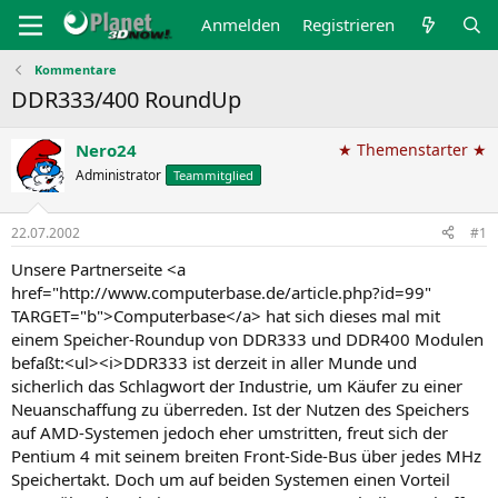
Anmelden
Registrieren
Kommentare
DDR333/400 RoundUp
Nero24
★ Themenstarter ★
Administrator
Teammitglied
22.07.2002
#1
Unsere Partnerseite <a
href="http://www.computerbase.de/article.php?id=99"
TARGET="b">Computerbase</a> hat sich dieses mal mit
einem Speicher-Roundup von DDR333 und DDR400 Modulen
befaßt:<ul><i>DDR333 ist derzeit in aller Munde und
sicherlich das Schlagwort der Industrie, um Käufer zu einer
Neuanschaffung zu überreden. Ist der Nutzen des Speichers
auf AMD-Systemen jedoch eher umstritten, freut sich der
Pentium 4 mit seinem breiten Front-Side-Bus über jedes MHz
Speichertakt. Doch um auf beiden Systemen einen Vorteil