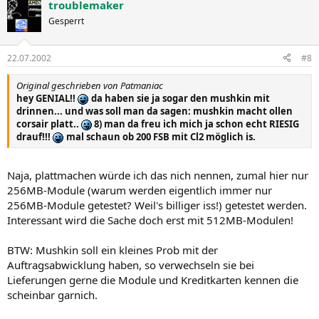
troublemaker
Gesperrt
22.07.2002
#8
Original geschrieben von Patmaniac
hey GENIAL!!
da haben sie ja sogar den mushkin mit
drinnen... und was soll man da sagen: mushkin macht ollen
corsair platt..
8) man da freu ich mich ja schon echt RIESIG
drauf!!!
mal schaun ob 200 FSB mit Cl2 möglich is.
Naja, plattmachen würde ich das nich nennen, zumal hier nur
256MB-Module (warum werden eigentlich immer nur
256MB-Module getestet? Weil's billiger iss!) getestet werden.
Interessant wird die Sache doch erst mit 512MB-Modulen!
BTW: Mushkin soll ein kleines Prob mit der
Auftragsabwicklung haben, so verwechseln sie bei
Lieferungen gerne die Module und Kreditkarten kennen die
scheinbar garnich.