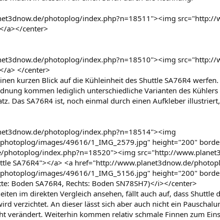
anet3dnow.de/photoplog/index.php?n=18511"><img src="http:/
></a></center>
anet3dnow.de/photoplog/index.php?n=18510"><img src="http:/
</a> </center>
nen kurzen Blick auf die Kühleinheit des Shuttle SA76R4 werfen.
nordnung kommen lediglich unterschiedliche Varianten des Kühle
. Das SA76R4 ist, noch einmal durch einen Aufkleber illustriert,
anet3dnow.de/photoplog/index.php?n=18514"><img
/photoplog/images/49616/1_IMG_2579.jpg" height="200" border
e/photoplog/index.php?n=18520"><img src="http://www.plane
huttle SA76R4"></a> <a href="http://www.planet3dnow.de/phot
/photoplog/images/49616/1_IMG_5156.jpg" height="200" border
itte: Boden SA76R4, Rechts: Boden SN78SH7)</i></center>
iten im direkten Vergleich ansehen, fällt auch auf, dass Shuttle
ird verzichtet. An dieser lässt sich aber auch nicht ein Pauschalur
cht verändert. Weiterhin kommen relativ schmale Finnen zum Eins