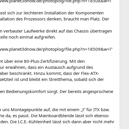
/www.planet3dnow.de/photoplog/file.php?n=18508&w=l"
ässt sich zur leichteren Installation der Komponenten
tallation des Prozessors denken, braucht man Platz. Der
n verbauter Laufwerke direkt auf das Chassis übertragen
elle noch einmal aufgreifen.
/www.planet3dnow.de/photoplog/file.php?n=18509&w=l"
ht über eine 80-Plus-Zertifizierung. Mit den
nur erwähnen, dass ein Austausch aufgrund des
 aber beschränkt. Hinzu kommt, dass der Flex-ATX-
teil ist und bleibt ein Streitthema, sobald sich der
uf den Bedienungskomfort sorgt. Der bereits angesprochene
uns Montagepunkte auf, die mit einem „I“ für ITX bzw.
 da, es passt. Die Mainboardblende lässt sich ebenso
n. Die I.C.E.-Kühleinheit lässt sich dann aber nicht mehr