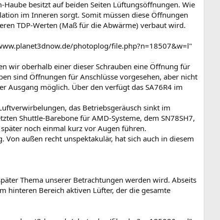
m-Haube besitzt auf beiden Seiten Lüftungsöffnungen. Wie
tilation im Inneren sorgt. Somit müssen diese Öffnungen
höheren TDP-Werten (Maß für die Abwärme) verbaut wird.
/www.planet3dnow.de/photoplog/file.php?n=18507&w=l"
nnen wir oberhalb einer dieser Schrauben eine Öffnung für
eben sind Öffnungen für Anschlüsse vorgesehen, aber nicht
cher Ausgang möglich. Über den verfügt das SA76R4 im
 Luftverwirbelungen, das Betriebsgeräusch sinkt im
m letzten Shuttle-Barebone für AMD-Systeme, dem SN78SH7,
s später noch einmal kurz vor Augen führen.
g. Von außen recht unspektakulär, hat sich auch in diesem
t später Thema unserer Betrachtungen werden wird. Abseits
m hinteren Bereich aktiven Lüfter, der die gesamte