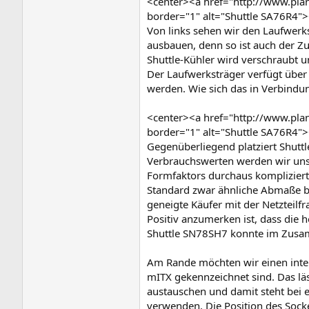
<center><a href="http://www.pl
border="1" alt="Shuttle SA76R4"
Von links sehen wir den Laufwerkst
ausbauen, denn so ist auch der Zu
Shuttle-Kühler wird verschraubt u
Der Laufwerksträger verfügt über
werden. Wie sich das in Verbindun
<center><a href="http://www.pl
border="1" alt="Shuttle SA76R4"
Gegenüberliegend platziert Shuttle
Verbrauchswerten werden wir uns 
Formfaktors durchaus kompliziert 
Standard zwar ähnliche Abmaße bie
geneigte Käufer mit der Netzteilfr
Positiv anzumerken ist, dass die 
Shuttle SN78SH7 konnte im Zus
Am Rande möchten wir einen inter
mITX gekennzeichnet sind. Das l
austauschen und damit steht bei e
verwenden. Die Position des Socke