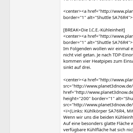
<center><a href="http://www.pl
border="1" alt="Shuttle SA76R4"
[BREAK=Die I.C.E.-Kühleinheit]
<center><a href="http://www.pl
border="1" alt="Shuttle SA76R4">
Im Folgenden wollen wir einmal ei
nicht viel getan. Je nach TDP-Ei
kommen vier Heatpipes zum Einsatz
sinkt auf drei.
<center><a href="http://www.pl
src="http://www.planet3dnow.de
href="http://www.planet3dnow.d
height="200" border="1" alt="S
src="http://www.planet3dnow.de
<i>(Links: Kühlkörper SA76R4, M
Wenn wir uns die beiden Kühleinhe
Auf eine besonders glatte Fläche w
verfügbare Kühlfläche hat sich ni