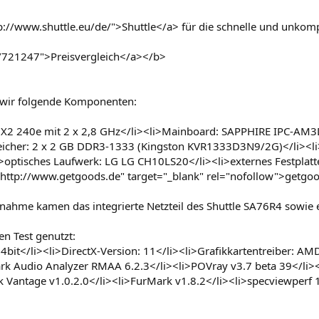
p://www.shuttle.eu/de/">Shuttle</a> für die schnelle und unkomp
e/721247">Preisvergleich</a></b>
n wir folgende Komponenten:
I X2 240e mit 2 x 2,8 GHz</li><li>Mainboard: SAPPHIRE IPC-AM3
icher: 2 x 2 GB DDR3-1333 (Kingston KVR1333D3N9/2G)</li><li>
i>optisches Laufwerk: LG LG CH10LS20</li><li>externes Festpla
"http://www.getgoods.de" target="_blank" rel="nofollow">getgo
nahme kamen das integrierte Netzteil des Shuttle SA76R4 sowie 
n Test genutzt:
bit</li><li>DirectX-Version: 11</li><li>Grafikkartentreiber: AMD 
ark Audio Analyzer RMAA 6.2.3</li><li>POVray v3.7 beta 39</li
 Vantage v1.0.2.0</li><li>FurMark v1.8.2</li><li>specviewperf 