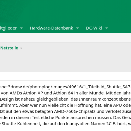
tglieder
Hardware-Datenbank
DC-Wiki
Netzteile
anet3dnow.de/photoplog/images/49616/1_Titelbild_Shuttle_SA76
n von AMDs Athlon XP und Athlon 64 in aller Munde. Mit den Jah
esign ist nahezu gleichgeblieben, das Innenraumkonzept ebenso.
ufnimmt. Aber wer nun vielleicht die Hoffnung hat, eine APU od
setzt auf den etwas betagten AMD-760G-Chipsatz und verlötet zusä
erden in diesem Test etliche Punkte ansprechen müssen. Das Ge
huttle-Kühleinheit, die auf den klangvollen Namen I.C.E. hört, wi