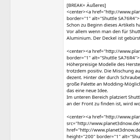
[BREAK= Äußeres]
<center><a href="http://www.pl
border="1" alt="Shuttle SA76R4"
Schon zu Beginn dieses Artikels 
Vor allem wenn man den für Shuttl
Aluminium. Der Deckel ist gebürs
<center><a href="http://www.pl
border="1" alt="Shuttle SA76R4"
Höherpreisige Modelle des Herste
trotzdem positiv. Die Mischung a
dezent. Hinter der durch Schraube
große Palette an Modding-Möglichk
das eine neue Idee.
Im unteren Bereich platziert Shu
an der Front zu finden ist, wird 
<center><a href="http://www.pl
src="http://www.planet3dnow.de
href="http://www.planet3dnow.d
height="200" border="1" alt="Sh