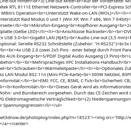
 Line-out Hinten<br>3) Line-out Mitte<br>Auf der Vorderseite: M
tek RTL 8111E Ethernet Netzwerk-Controller<br>PCI-Express Sch
0 MBit/s Operation<br>Unterstützt Wake-on-LAN (WOL)</li><li><
nterstützt Raid Modus 0 und 1 (Win XP, Win 7 x86, Win 7 64bit)<
erseite</b><br>Mikrofon-Eingang<br>Kopfhörer-Ausgang<br>2x 
stplatte (Gelbe LED)</li><li><b>Anschlüsse Rückseite</b><br>DV
 USB 3.0<br>GigaBit LAN (RJ45)<br>Audio Line-out (3,5 mm)<b
onal: Serielle RS232 Schnittstelle (Zubehör: "H-RS232")<br3x 
<br>4x USB 2.0 (zwei 2x5 Pins - einer belegt durch Front Panel
io AUX-Eingang<br>S/PDIF Digital Audio Ausgang (3 Pins)<br>Low
 Zubehör</b><br>Mehrsprachiges XPC Installations-Handbuch<br
l<br>Schrauben<br>Wärmeleitpaste</li><li><b>Optionales Zube
ess LAN Modul 802.11n (Mini-PCIe-Karte)<br>300W Netzteil, 80P
 Konformität:</b><br>EMI: FCC, CE, BSMI, C-Tick<br>Sicherheit:
li><b>Konformität</b><br>Dieses Gerät wird als informationstechn
 Wohn- und Bürobereich vorgesehen. Durch das CE-Zeichen wird di
G Elektromagnetische Verträglichkeit<br>(2) Niederspannungsric
r Spannungsgrenzen</li></ul>
anet3dnow.de/photoplog/index.php?n=18523"><img src="http:/
></a></center>