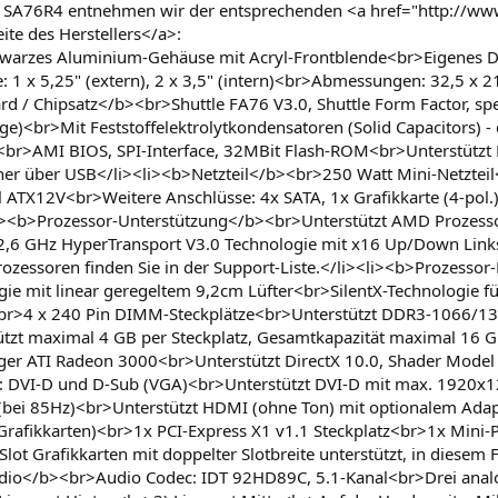
le SA76R4 entnehmen wir der entsprechenden <a href="http://ww
te des Herstellers</a>:
rzes Aluminium-Gehäuse mit Acryl-Frontblende<br>Eigenes Desi
 1 x 5,25" (extern), 2 x 3,5" (intern)<br>Abmessungen: 32,5 x 21
rd / Chipsatz</b><br>Shuttle FA76 V3.0, Shuttle Form Factor, 
e)<br>Mit Feststoffelektrolytkondensatoren (Solid Capacitors) -
<br>AMI BIOS, SPI-Interface, 32MBit Flash-ROM<br>Unterstützt
er über USB</li><li><b>Netzteil</b><br>250 Watt Mini-Netztei
 ATX12V<br>Weitere Anschlüsse: 4x SATA, 1x Grafikkarte (4-pol.)
<li><b>Prozessor-Unterstützung</b><br>Unterstützt AMD Prozes
,6 GHz HyperTransport V3.0 Technologie mit x16 Up/Down Links
zessoren finden Sie in der Support-Liste.</li><li><b>Prozessor-
gie mit linear geregeltem 9,2cm Lüfter<br>SilentX-Technologie für
br>4 x 240 Pin DIMM-Steckplätze<br>Unterstützt DDR3-1066/1
t maximal 4 GB per Steckplatz, Gesamtkapazität maximal 16 GB<
niger ATI Radeon 3000<br>Unterstützt DirectX 10.0, Shader Mod
VI-D und D-Sub (VGA)<br>Unterstützt DVI-D mit max. 1920x120
(bei 85Hz)<br>Unterstützt HDMI (ohne Ton) mit optionalem Adap
 Grafikkarten)<br>1x PCI-Express X1 v1.1 Steckplatz<br>1x Mini-P
t Grafikkarten mit doppelter Slotbreite unterstützt, in diesem Fa
dio</b><br>Audio Codec: IDT 92HD89C, 5.1-Kanal<br>Drei anal