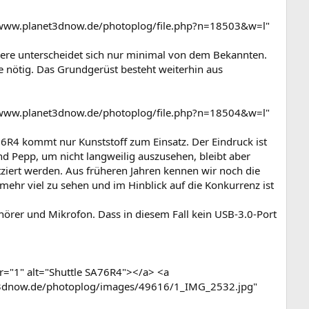
/www.planet3dnow.de/photoplog/file.php?n=18503&w=l"
ßere unterscheidet sich nur minimal von dem Bekannten.
he nötig. Das Grundgerüst besteht weiterhin aus
/www.planet3dnow.de/photoplog/file.php?n=18504&w=l"
76R4 kommt nur Kunststoff zum Einsatz. Der Eindruck ist
d Pepp, um nicht langweilig auszusehen, bleibt aber
tziert werden. Aus früheren Jahren kennen wir noch die
mehr viel zu sehen und im Hinblick auf die Konkurrenz ist
hörer und Mikrofon. Dass in diesem Fall kein USB-3.0-Port
="1" alt="Shuttle SA76R4"></a> <a
t3dnow.de/photoplog/images/49616/1_IMG_2532.jpg"