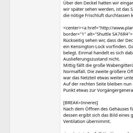
Über den Deckel hatten wir einga
wir später sehen werden, ist das 
die nötige Frischluft durchlassen
<center><a href="http://www.pl
border="1" alt="Shuttle SA76R4"
Rückseitig sehen wir, dass der Dec
ein Kensington-Lock vorfinden. D
belegt. Einmal handelt es sich d
Auslieferungszustand nicht.
Mittig fällt die große Wabengitte
Normalfall. Die zweite größere Öf
war das Netzteil etwas weiter unt
Auf der rechten Seite bleiben nun
Punkt etwas zur Vorgängergenerat
[BREAK=Inneres]
Nach dem Öffnen des Gehäuses fäl
dessen ergibt sich das Bild eines
Ventilation übernimmt.