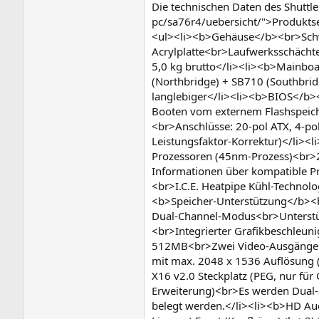
Die technischen Daten des Shutt
pc/sa76r4/uebersicht/">Produktsei
<ul><li><b>Gehäuse</b><br>Schwa
Acrylplatte<br>Laufwerksschächte:
5,0 kg brutto</li><li><b>Mainboa
(Northbridge) + SB710 (Southbridg
langlebiger</li><li><b>BIOS</b>
Booten vom externem Flashspeich
<br>Anschlüsse: 20-pol ATX, 4-pol
Leistungsfaktor-Korrektur)</li>
Prozessoren (45nm-Prozess)<br>2
Informationen über kompatible Pro
<br>I.C.E. Heatpipe Kühl-Technolo
<b>Speicher-Unterstützung</b><
Dual-Channel-Modus<br>Unterstütz
<br>Integrierter Grafikbeschleu
512MB<br>Zwei Video-Ausgänge: D
mit max. 2048 x 1536 Auflösung 
X16 v2.0 Steckplatz (PEG, nur für
Erweiterung)<br>Es werden Dual-Slo
belegt werden.</li><li><b>HD Au