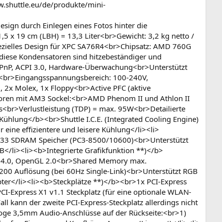
w.shuttle.eu/de/produkte/mini-
gn durch Einlegen eines Fotos hinter die
,5 x 19 cm (LBH) = 13,3 Liter<br>Gewicht: 3,2 kg netto /
spezielles Design für XPC SA76R4<br>Chipsatz: AMD 760G
 diese Kondensatoren sind hitzebeständiger und
 PnP, ACPI 3.0, Hardware-Überwachung<br>Unterstützt
l<br>Eingangsspannungsbereich: 100-240V,
, 2x Molex, 1x Floppy<br>Active PFC (aktive
soren mit AM3 Sockel:<br>AMD Phenom II und Athlon II
<br>Verlustleistung (TDP) = max. 95W<br>Detailierte
Kühlung</b><br>Shuttle I.C.E. (Integrated Cooling Engine)
 eine effizientere und leisere Kühlung</li><li>
333 SDRAM Speicher (PC3-8500/10600)<br>Unterstützt
/li><li><b>Integrierte Grafikfunktion **)</b>
el 4.0, OpenGL 2.0<br>Shared Memory max.
0 Auflösung (bei 60Hz Single-Link)<br>Unterstützt RGB
ter</li><li><b>Steckplätze **)</b><br>1x PCI-Express
CI-Express X1 v1.1 Steckplatz (für eine optionale WLAN-
ll kann der zweite PCI-Express-Steckplatz allerdings nicht
oge 3,5mm Audio-Anschlüsse auf der Rückseite:<br>1)