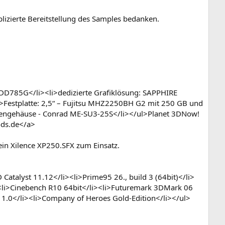
lizierte Bereitstellung des Samples bedanken.
DD785G</li><li>dedizierte Grafiklösung: SAPPHIRE
Festplatte: 2,5“ – Fujitsu MHZ2250BH G2 mit 250 GB und
ttengehäuse - Conrad ME-SU3-25S</li></ul>Planet 3DNow!
ods.de</a>
ein Xilence XP250.SFX zum Einsatz.
Catalyst 11.12</li><li>Prime95 26., build 3 (64bit)</li>
><li>Cinebench R10 64bit</li><li>Futuremark 3DMark 06
11.0</li><li>Company of Heroes Gold-Edition</li></ul>