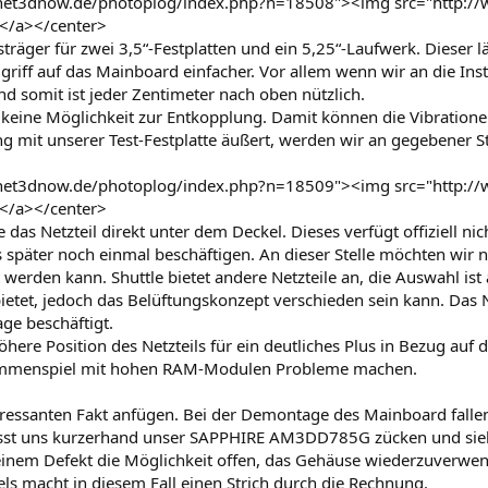
anet3dnow.de/photoplog/index.php?n=18508"><img src="http:/
></a></center>
räger für zwei 3,5“-Festplatten und ein 5,25“-Laufwerk. Dieser l
griff auf das Mainboard einfacher. Vor allem wenn wir an die Ins
nd somit ist jeder Zentimeter nach oben nützlich.
 keine Möglichkeit zur Entkopplung. Damit können die Vibratione
g mit unserer Test-Festplatte äußert, werden wir an gegebener St
anet3dnow.de/photoplog/index.php?n=18509"><img src="http:/
></a></center>
 das Netzteil direkt unter dem Deckel. Dieses verfügt offiziell nic
später noch einmal beschäftigen. An dieser Stelle möchten wir 
werden kann. Shuttle bietet andere Netzteile an, die Auswahl ist
tet, jedoch das Belüftungskonzept verschieden sein kann. Das Netz
age beschäftigt.
höhere Position des Netzteils für ein deutliches Plus in Bezug a
ammenspiel mit hohen RAM-Modulen Probleme machen.
essanten Fakt anfügen. Bei der Demontage des Mainboard fallen 
ässt uns kurzerhand unser SAPPHIRE AM3DD785G zücken und siehe
inem Defekt die Möglichkeit offen, das Gehäuse wiederzuverwende
ls macht in diesem Fall einen Strich durch die Rechnung.