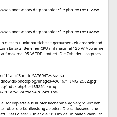
/www.planet3dnow.de/photoplog/file.php?n=18511&w=l"
/www.planet3dnow.de/photoplog/file.php?n=18510&w=l"
 In diesem Punkt hat sich seit geraumer Zeit anscheinend
rs zum Einsatz. Bei einer CPU mit maximal 125 W Abwärme
 auf maximal 95 W TDP limitiert. Die Zahl der Heatpipes
="1" alt="Shuttle SA76R4"></a> <a
t3dnow.de/photoplog/images/49616/1_IMG_2582.jpg"
oplog/index.php?n=18525"><img
="1" alt="Shuttle SA76R4"></a>
 die Bodenplatte aus Kupfer flächenmäßig vergrößert hat.
teil über die Kühlleistung ableiten. Die schlussendliche
atz. Dass dieser Kühler die CPU im Zaum halten kann, ist