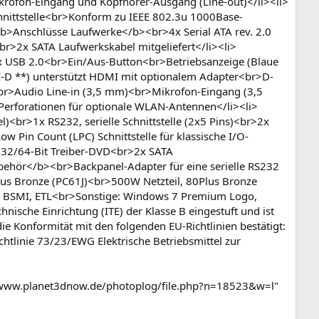
ikrofon-Eingang und Kopfhörer-Ausgang (Line-out)</li><li>
nittstelle<br>Konform zu IEEE 802.3u 1000Base-
b>Anschlüsse Laufwerke</b><br>4x Serial ATA rev. 2.0
br>2x SATA Laufwerkskabel mitgeliefert</li><li>
USB 2.0<br>Ein/Aus-Button<br>Betriebsanzeige (Blaue
I-D **) unterstützt HDMI mit optionalem Adapter<br>D-
r>Audio Line-in (3,5 mm)<br>Mikrofon-Eingang (3,5
Perforationen für optionale WLAN-Antennen</li><li>
)<br>1x RS232, serielle Schnittstelle (2x5 Pins)<br>2x
 Pin Count (LPC) Schnittstelle für klassische I/O-
>32/64-Bit Treiber-DVD<br>2x SATA
hör</b><br>Backpanel-Adapter für eine serielle RS232
lus Bronze (PC61J)<br>500W Netzteil, 80Plus Bronze
 CB, BSMI, ETL<br>Sonstige: Windows 7 Premium Logo,
ische Einrichtung (ITE) der Klasse B eingestuft und ist
e Konformität mit den folgenden EU-Richtlinien bestätigt:
htlinie 73/23/EWG Elektrische Betriebsmittel zur
/www.planet3dnow.de/photoplog/file.php?n=18523&w=l"