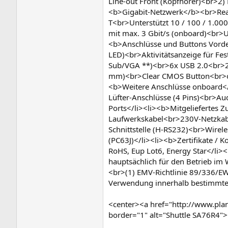
Line-out Front (Kopfhörer)<br>2)
<b>Gigabit-Netzwerk</b><br>Real
T<br>Unterstützt 10 / 100 / 1.00
mit max. 3 Gbit/s (onboard)<br>U
<b>Anschlüsse und Buttons Vord
LED)<br>Aktivitätsanzeige für Fe
Sub/VGA **)<br>6x USB 2.0<br>2x
mm)<br>Clear CMOS Button<br>opti
<b>Weitere Anschlüsse onboard</b>
Lüfter-Anschlüsse (4 Pins)<br>Aud
Ports</li><li><b>Mitgeliefertes
Laufwerkskabel<br>230V-Netzkabe
Schnittstelle (H-RS232)<br>Wirel
(PC63J)</li><li><b>Zertifikate /
RoHS, Eup Lot6, Energy Star</li><
hauptsächlich für den Betrieb im
<br>(1) EMV-Richtlinie 89/336/EW
Verwendung innerhalb bestimmte
<center><a href="http://www.pl
border="1" alt="Shuttle SA76R4"