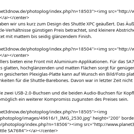
anet3dnow.de/photoplog/index.php?n=18503"><img src="http:/
></a></center>
haben wir uns kurz zum Design des Shuttle XPC geäußert. Das Äu
e-Verhältnisse günstigen Preis betrachtet, sind kleinere Abstric
tet mit mattem bis seidig glänzendem Finish.
anet3dnow.de/photoplog/index.php?n=18504"><img src="http:/
></a></center>
llers bieten eine Front mit Aluminium-Applikationen. Für das SA
us glatten, hochglänzenden und matten Flächen sorgt für genügen
n gesicherten Plexiglas-Platte kann auf Wunsch ein Bild/Foto pla
eiten für die Shuttle-Barebones. Davon war in letzter Zeit nicht 
ttle zwei USB-2.0-Buchsen und die beiden Audio-Buchsen für Kopf
womöglich ein weiterer Kompromiss zugunsten des Preises sein.
anet3dnow.de/photoplog/index.php?n=18505"><img
/photoplog/images/49616/1_IMG_2530.jpg" height="200" border
e/photoplog/index.php?n=18506"><img src="http://www.plane
uttle SA76R4"></a></center>