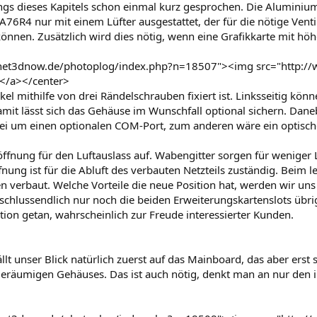
ngs dieses Kapitels schon einmal kurz gesprochen. Die Aluminiu
SA76R4 nur mit einem Lüfter ausgestattet, der für die nötige Ven
 können. Zusätzlich wird dies nötig, wenn eine Grafikkarte mit 
anet3dnow.de/photoplog/index.php?n=18507"><img src="http:/
></a></center>
kel mithilfe von drei Rändelschrauben fixiert ist. Linksseitig kö
amit lässt sich das Gehäuse im Wunschfall optional sichern. Dan
abei um einen optionalen COM-Port, zum anderen wäre ein optis
röffnung für den Luftauslass auf. Wabengitter sorgen für weniger
fnung ist für die Abluft des verbauten Netzteils zuständig. Bei
en verbaut. Welche Vorteile die neue Position hat, werden wir un
 schlussendlich nur noch die beiden Erweiterungskartenslots übri
ion getan, wahrscheinlich zur Freude interessierter Kunden.
lt unser Blick natürlich zuerst auf das Mainboard, das aber ers
 geräumigen Gehäuses. Das ist auch nötig, denkt man an nur den i