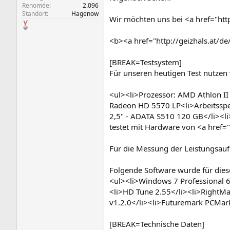
Renomée
2.096
Standort
Hagenow
Wir möchten uns bei <a href="htt
<b><a href="http://geizhals.at/d
[BREAK=Testsystem]
Für unseren heutigen Test nutze
<ul><li>Prozessor: AMD Athlon I
Radeon HD 5570 LP<li>Arbeitsspe
2,5" - ADATA S510 120 GB</li><l
testet mit Hardware von <a href=
Für die Messung der Leistungsauf
Folgende Software wurde für diese
<ul><li>Windows 7 Professional 64
<li>HD Tune 2.55</li><li>RightM
v1.2.0</li><li>Futuremark PCMark
[BREAK=Technische Daten]