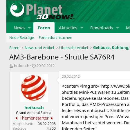
News
Foren
Aktuelles
Downloads
Mi
Neue Beiträge
Foren durchsuchen
Foren
News und Artikel
Übersicht Artikel
Gehäuse, Kühlung, 
AM3-Barebone - Shuttle SA76R4
E
E
heikosch
20.02.2012
r
r
s
s
20.02.2012
t
t
<center><img src="http://www.pl
e
e
l
l
Shuttles Mini-PCs waren zu Zeite
l
l
beziehungsweise Barebones. Das D
e
t
Portfolio, das AMD-Prozessoren a
heikosch
r
a
leider etwas enttäuscht. Shuttle 
m
Grand Admiral Special
mit einem günstigen Preis. Wir w
★ Themenstarter ★
Mainboard betrachtet werden. Die S
Mitglied seit
06.02.2008
folgenden Seiten!
Beiträge
4.700