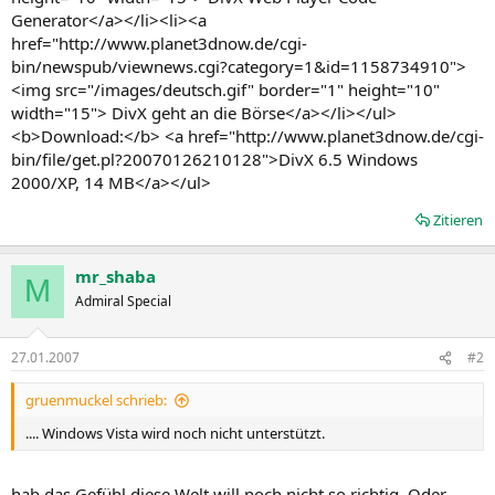
Generator</a></li><li><a
href="http://www.planet3dnow.de/cgi-
bin/newspub/viewnews.cgi?category=1&id=1158734910">
<img src="/images/deutsch.gif" border="1" height="10"
width="15"> DivX geht an die Börse</a></li></ul>
<b>Download:</b> <a href="http://www.planet3dnow.de/cgi-
bin/file/get.pl?20070126210128">DivX 6.5 Windows
2000/XP, 14 MB</a></ul>
Zitieren
mr_shaba
M
Admiral Special
27.01.2007
#2
gruenmuckel schrieb:
.... Windows Vista wird noch nicht unterstützt.
hab das Gefühl diese Welt will noch nicht so richtig. Oder