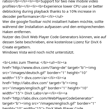
ratios</b></li><li><b>Support for two new mobile video
profiles</b></li><li><b>Experience lower CPU use or better
deblocking during playback thanks to a 10% increase in
decoder performance</b></li></ul>
Wer die google-Toolbar nicht installiert haben möchte, sollte
während der Installation aufpassen und den entsprechenden
Haken entfernen.
Nutzer des DivX Web Player Code Generators können, wie auf
dessen Seite beschrieben, eine kostenlose Lizenz für DivX 6
Create ergattern.
Windows Vista wird noch nicht unterstützt.
<b>Links zum Thema: </b><ul><li><a
href="http://www.divx.com/?lang=de" target="b"><img
src="/images/deutsch.gif" border="1" height="10"
width="15"> divx.com</a></li><li><a
href="http://labs.divx.com" target="b"><img
src="/images/englisch.gif" border="1" height="10"
width="15"> DivX Labs</a></li><li><a
href="http://labs.divx.com/WebPlayerCodeGenerator"
target="b"><img src="/images/englisch.gif" border="1"
height="10" width="15"> DivX Web Player Code