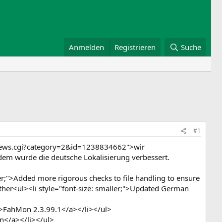
Anmelden
Registrieren
Suche
#1
wnews.cgi?category=2&id=1238834662">wir
udem wurde die deutsche Lokalisierung verbessert.
r;">Added more rigorous checks to file handling to ensure
Other<ul><li style="font-size: smaller;">Updated German
>FahMon 2.3.99.1</a></li></ul>
n</a></li></ul>