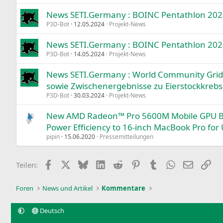
News SETI.Germany : BOINC Pentathlon 2024:
P3D-Bot
12.05.2024
Projekt-News
News SETI.Germany : BOINC Pentathlon 2024
P3D-Bot
14.05.2024
Projekt-News
News SETI.Germany : World Community Grid
sowie Zwischenergebnisse zu Eierstockkrebs
P3D-Bot
30.03.2024
Projekt-News
New AMD Radeon™ Pro 5600M Mobile GPU Br
Power Efficiency to 16-inch MacBook Pro for
pipin
15.06.2020
Pressemitteilungen
Facebook
X
Bluesky
LinkedIn
Reddit
Pinterest
Tumblr
WhatsApp
E-Mail
Lin
Teilen:
Foren
News und Artikel
Kommentare
Deutsch