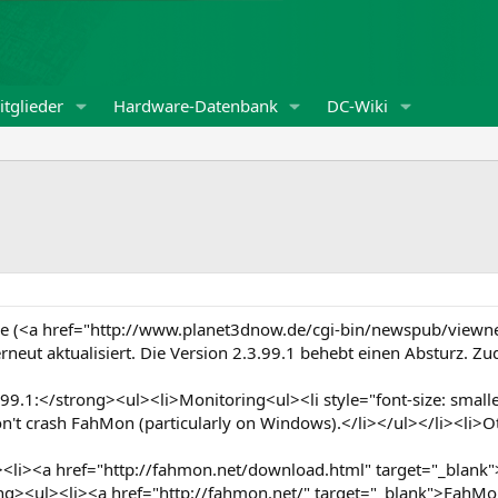
tglieder
Hardware-Datenbank
DC-Wiki
ase (<a href="http://www.planet3dnow.de/cgi-bin/newspub/vie
eut aktualisiert. Die Version 2.3.99.1 behebt einen Absturz. Z
9.1:</strong><ul><li>Monitoring<ul><li style="font-size: smalle
 don't crash FahMon (particularly on Windows).</li></ul></li><li>
li><a href="http://fahmon.net/download.html" target="_blank"
g><ul><li><a href="http://fahmon.net/" target="_blank">FahMo