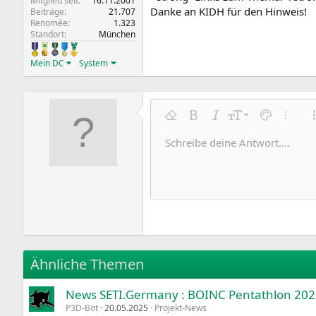
Mitglied seit
16.11.2001
Danke an KIDH für den Hinweis!
Beiträge
21.707
Renomée
1.323
Standort
München
Mein DC
System
9
Formatierung entfernen
Fett
Kursiv
Schriftgröße
Textfarbe
Weitere
10
Schreibe deine Antwort....
Arial
Schriftfamilie
Insert horizontal line
Spoiler
Durchgestrichen
Code
Unterstrichen
Inline-Code
Inline-Spoile
12
Book Antiqua
15
Courier New
18
Georgia
22
Tahoma
26
Times New Roman
Ähnliche Themen
Trebuchet MS
News SETI.Germany : BOINC Pentathlon 202
Verdana
P3D-Bot
20.05.2025
Projekt-News