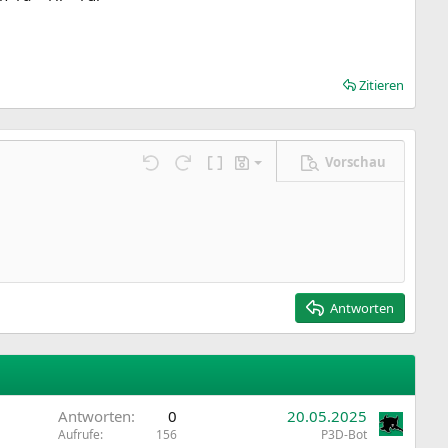
Zitieren
Vorschau
Entwurf speichern
ngen…
Rückgängig
Wiederholen
BBCode umschalten
Entwürfe
Entwurf löschen
Antworten
Antworten
0
20.05.2025
Aufrufe
156
P3D-Bot