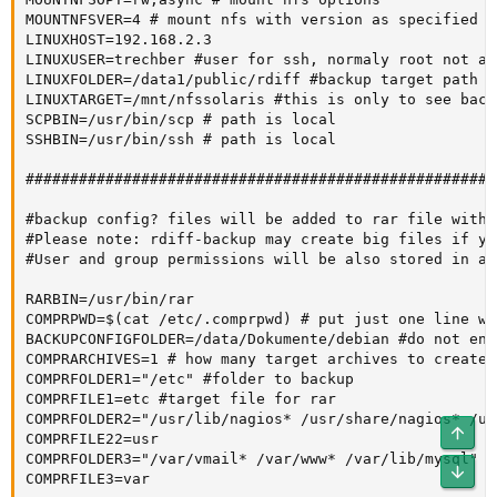
Obe
Unt