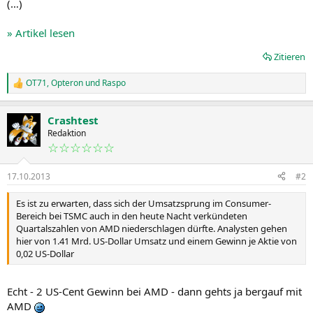
(…)
» Artikel lesen
Zitieren
OT71
,
Opteron
und
Raspo
R
e
a
Crashtest
k
t
Redaktion
i
☆☆☆☆☆☆
o
n
17.10.2013
#2
e
n
:
Es ist zu erwarten, dass sich der Umsatzsprung im Consumer-
Bereich bei TSMC auch in den heute Nacht verkündeten
Quartalszahlen von AMD niederschlagen dürfte. Analysten gehen
hier von 1.41 Mrd. US-Dollar Umsatz und einem Gewinn je Aktie von
0,02 US-Dollar
Echt - 2 US-Cent Gewinn bei AMD - dann gehts ja bergauf mit
AMD