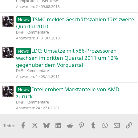
Complicated
User-News
Antworten
2
09.08.2018
TSMC meldet Geschäftszahlen fürs zweite
News
Quartal 2010
Dr@
Kommentare
Antworten
0
31.07.2010
IDC: Umsätze mit x86-Prozessoren
News
wachsen im dritten Quartal 2011 um 12%
gegenüber dem Vorquartal
Dr@
Kommentare
Antworten
1
03.11.2011
Intel erobert Marktanteile von AMD
News
zurück
Dr@
Kommentare
Antworten
24
27.02.2011
Facebook
X
Bluesky
LinkedIn
Reddit
Pinterest
Tumblr
WhatsApp
E-Mail
Li
Teilen: