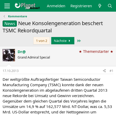
Anmelden
Registrieren
Kommentare
Neue Konsolengeneration beschert
News
TSMC Rekordquartal
Letzte
1 von 2
Nächste
Dr@
★ Themenstarter ★
Grand Admiral Special
17.10.2013
#1
Der weltgrößte Auftragsfertiger Taiwan Semiconductor
Manufacturing Company (TSMC) konnte dank der neuen
Konsolengeneration im abgelaufenen dritten Quartal 2013
neue Rekorde bei Umsatz und Gewinn verzeichnen.
Gegenüber dem gleichen Quartal des Vorjahres legten die
Umsätze um 14,9 % auf 162,577 Mrd. NT-Dollar, was ca. 5,53
Mrd. US-Dollar entsprecht, und der Nettogewinn um