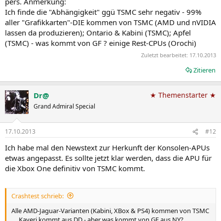
pers. Anmerkung:
Ich finde die "Abhängigkeit" ggü TSMC sehr negativ - 99%
aller "Grafikkarten"-DIE kommen von TSMC (AMD und nVIDIA
lassen da produzieren); Ontario & Kabini (TSMC); Apfel
(TSMC) - was kommt von GF ? einige Rest-CPUs (Orochi)
Zuletzt bearbeitet:
17.10.2013
Zitieren
Dr@
★ Themenstarter ★
Grand Admiral Special
17.10.2013
#12
Ich habe mal den Newstext zur Herkunft der Konsolen-APUs
etwas angepasst. Es sollte jetzt klar werden, dass die APU für
die Xbox One definitiv von TSMC kommt.
Crashtest schrieb:
Alle AMD-Jaguar-Varianten (Kabini, XBox & PS4) kommen von TSMC
.... Kaveri kommt aus DD - aber was kommt von GF aus NY?