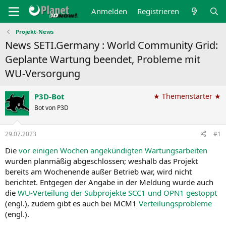
Anmelden
Registrieren
Projekt-News
News SETI.Germany : World Community Grid:
Geplante Wartung beendet, Probleme mit
WU-Versorgung
P3D-Bot
★ Themenstarter ★
Bot von P3D
29.07.2023
#1
Die
vor einigen Wochen angekündigten Wartungsarbeiten
wurden planmäßig abgeschlossen; weshalb das Projekt
bereits am Wochenende außer Betrieb war, wird nicht
berichtet. Entgegen der Angabe in der Meldung wurde auch
die
WU-Verteilung der Subprojekte SCC1 und OPN1 gestoppt
(engl.), zudem gibt es auch bei MCM1
Verteilungsprobleme
(engl.).