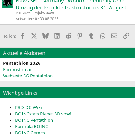
News SETI.Germany : World Community Grid:
Umzug der Projektinfrastruktur bis 31. August
P3D-Bot
Projekt-News
Antworten
0
30.08.2025
Facebook
X
Bluesky
LinkedIn
Reddit
Pinterest
Tumblr
WhatsApp
E-Mail
Li
Teilen:
Aktuelle Aktionen
Pentathlon 2026
Forumsthread
Webseite SG Pentathlon
Wichtige Links
P3D-DC-Wiki
BOINCstats Planet 3DNow!
BOINC Pentathlon
Formula BOINC
BOINC Games