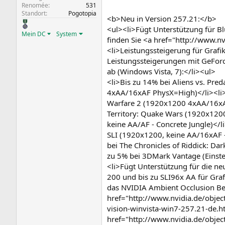
Renomée
531
Standort
Pogotopia
<b>Neu in Version 257.21:</b>
<ul><li>Fügt Unterstützung für B
Mein DC
System
finden Sie <a href="http://www.n
<li>Leistungssteigerung für Graf
Leistungssteigerungen mit GeForc
ab (Windows Vista, 7):</li><ul>
<li>Bis zu 14% bei Aliens vs. Pre
4xAA/16xAF PhysX=High)</li><li>B
Warfare 2 (1920x1200 4xAA/16xAF)
Territory: Quake Wars (1920x1200
keine AA/AF - Concrete Jungle)</l
SLI (1920x1200, keine AA/16xAF – T
bei The Chronicles of Riddick: Da
zu 5% bei 3DMark Vantage (Einste
<li>Fügt Unterstützung für die ne
200 und bis zu SLI96x AA für Graf
das NVIDIA Ambient Occlusion Bed
href="http://www.nvidia.de/objec
vision-winvista-win7-257.21-de.ht
href="http://www.nvidia.de/objec