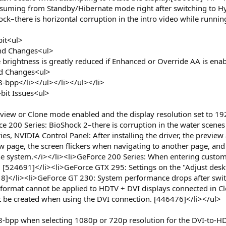
 resuming from Standby/Hibernate mode right after switching to
ock–there is horizontal corruption in the intro video while runni
bit<ul>
and Changes<ul>
e brightness is greatly reduced if Enhanced or Override AA is en
nd Changes<ul>
 8-bpp</li></ul></li></ul></li>
bit Issues<ul>
lview or Clone mode enabled and the display resolution set to 1
e 200 Series: BioShock 2–there is corruption in the water scenes
es, NVIDIA Control Panel: After installing the driver, the previe
ew page, the screen flickers when navigating to another page, a
the system.</i></li><li>GeForce 200 Series: When entering cust
d. [524691]</li><li>GeForce GTX 295: Settings on the "Adjust desk
8]</li><li>GeForce GT 230: System performance drops after swit
format cannot be applied to HDTV + DVI displays connected in 
t be created when using the DVI connection. [446476]</li></ul>
o 8-bpp when selecting 1080p or 720p resolution for the DVI-to-H