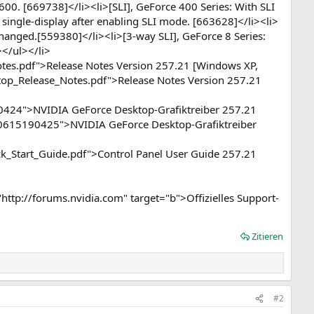
00. [669738]</li><li>[SLI], GeForce 400 Series: With SLI
ingle-display after enabling SLI mode. [663628]</li><li>
hanged.[559380]</li><li>[3-way SLI], GeForce 8 Series:
></ul></li>
es.pdf">Release Notes Version 257.21 [Windows XP,
op_Release_Notes.pdf">Release Notes Version 257.21
0424">NVIDIA GeForce Desktop-Grafiktreiber 257.21
00615190425">NVIDIA GeForce Desktop-Grafiktreiber
_Start_Guide.pdf">Control Panel User Guide 257.21
"http://forums.nvidia.com" target="b">Offizielles Support-
Zitieren
#2