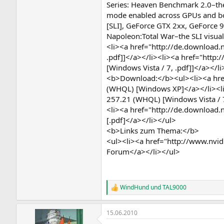
Series: Heaven Benchmark 2.0–the 
mode enabled across GPUs and both
[SLI], GeForce GTX 2xx, GeForce 
Napoleon:Total War–the SLI visual
<li><a href="http://de.download
.pdf]]</a></li><li><a href="htt
[Windows Vista / 7, .pdf]]</a></li
<b>Download:</b><ul><li><a href
(WHQL) [Windows XP]</a></li><li
257.21 (WHQL) [Windows Vista / 
<li><a href="http://de.download
[.pdf]</a></li></ul>
<b>Links zum Thema:</b>
<ul><li><a href="http://www.nvidi
Forum</a></li></ul>
WindHund
und
TAL9000
R
e
a
15.06.2010
k
t