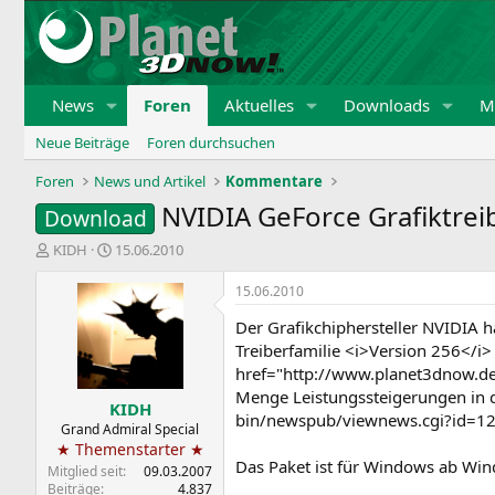
News
Foren
Aktuelles
Downloads
Mi
Neue Beiträge
Foren durchsuchen
Foren
News und Artikel
Kommentare
NVIDIA GeForce Grafiktrei
Download
E
E
KIDH
15.06.2010
r
r
s
s
15.06.2010
t
t
Der Grafikchiphersteller NVIDIA h
e
e
l
l
Treiberfamilie <i>Version 256</i> 
l
l
href="http://www.planet3dnow.de
e
t
Menge Leistungssteigerungen in 
KIDH
r
a
bin/newspub/viewnews.cgi?id=12
m
Grand Admiral Special
★ Themenstarter ★
Das Paket ist für Windows ab Wind
Mitglied seit
09.03.2007
Beiträge
4.837