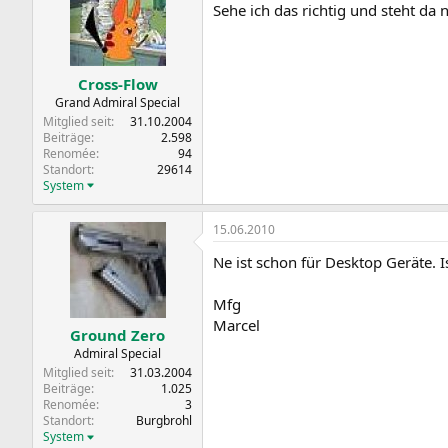
Sehe ich das richtig und steht da
i
o
n
e
n
Cross-Flow
:
Grand Admiral Special
Mitglied seit
31.10.2004
Beiträge
2.598
Renomée
94
Standort
29614
System
15.06.2010
Ne ist schon für Desktop Geräte. Is
Mfg
Marcel
Ground Zero
Admiral Special
Mitglied seit
31.03.2004
Beiträge
1.025
Renomée
3
Standort
Burgbrohl
System