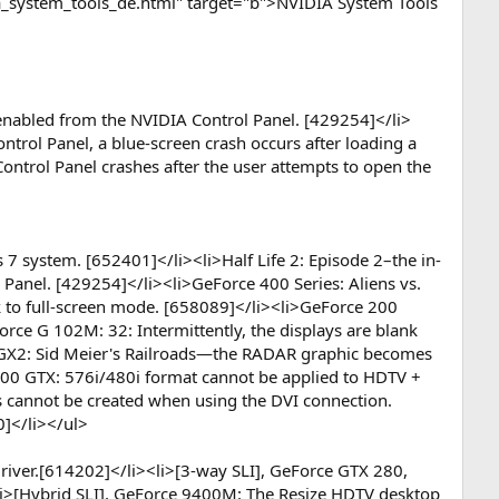
a_system_tools_de.html" target="b">NVIDIA System Tools
 enabled from the NVIDIA Control Panel. [429254]</li>
ntrol Panel, a blue-screen crash occurs after loading a
ontrol Panel crashes after the user attempts to open the
7 system. [652401]</li><li>Half Life 2: Episode 2–the in-
Panel. [429254]</li><li>GeForce 400 Series: Aliens vs.
to full-screen mode. [658089]</li><li>GeForce 200
rce G 102M: 32: Intermittently, the displays are blank
0 GX2: Sid Meier's Railroads—the RADAR graphic becomes
9800 GTX: 576i/480i format cannot be applied to HDTV +
 cannot be created when using the DVI connection.
0]</li></ul>
 driver.[614202]</li><li>[3-way SLI], GeForce GTX 280,
li>[Hybrid SLI], GeForce 9400M: The Resize HDTV desktop