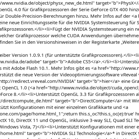
tp://www.nvidia.de/object/physx_new_de.html" target="b">PhysX<
penGL 4.0 für Grafikprozessoren der Serie GeForce GTX 400 hinzu
für Double-Precision-Berechnungen hinzu. Mehr Infos auf der <a
ine neue Einrichtungsseite für die NVIDIA Systemsteuerung für SL
fikprozessoren.</li><li>Fügt der NVIDIA Systemsteuerung ein n
, welcher Grafikprozessor welche CUDA Anwendungen übernehmen 
nden Sie in den Versionshinweisen in der Registerkarte „Weitere 
eiber Version 1.0.9.1 (für unterstützte Grafikprozessoren).</li>
.nvidia.de/adobe" target="b">Adobe CS5</a>.</li><li>Unterstütz
mit Adobe Flash 10.1. Mehr Infos gibt es <a href="http://www.n
erstützt die neue Version der Videooptimierungssoftware vRevea
tp://redirect.vreveal.com/NVIDIA" target="b">hier</a> eine Gr
zt OpenCL 1.0 (<a href="http://www.nvidia.de/object/cuda_open
eForce 8.</li><li>Unterstützt OpenGL 3.3 für Grafikprozessoren a
ct/directcompute_de.html" target="b">DirectCompute</a> mit Wi
tützt Konfigurationen mit einer einzelnen Grafikkarte und <a
izone.com/page/home.html_1";return this.s_oc?this.s_oc(e):true'
ectX 10, DirectX 11 und OpenGL, inklusive 3-way SLI, Quad SLI Tec
Windows Vista, 7)</li><li>Unterstützt Konfigurationen mit einer 
/home.html" target="b">NVIDIA SLI Technologie</a>* in DirectX 