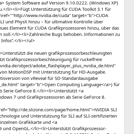
/a> System Software auf Version 9.10.0222. (Windows XP)
.</li><li>Fügt Unterstützung für CUDA Toolkit 3.1 für
 href=""http://www.nvidia.de/cuda" target="b">CUDA
I und PhysX hinzu – für ultimative Kontrolle über
eues Element für CUDA Grafikprozessoren hinzu, über das
soll.</li><li>Zahlreiche Bugs behoben. Informationen zu
Infos“.</li></ul>
<li>Unterstützt die neuen grafikprozessorbeschleunigten
t Grafikprozessorbeschleunigung für ruckelfreie
vidia.de/object/adobe_flashplayer_plus_nvidia_de.html"
l von MotionDSP mit Unterstützung für HD-Ausgabe.
atisversion von vReveal für SD-Standardausgabe
cl_de.html" target="b">Open Computing Language</a>) für
b Serie GeForce 8.</li><li>Unterstützt <a
ndows 7 und Grafikprozessoren ab Serie GeForce 8.
 href="http://de.slizone.com/page/home.html">NVIDIA SLI
hnologie und Unterstützung für SLI auf SLI-zertifizierten
einzelnen Grafikkarte und <a
9 und OpenGL.</li><li>Unterstützt Grafikprozessor-