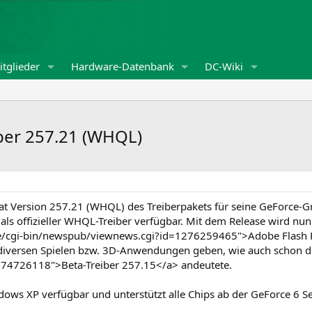
tglieder
Hardware-Datenbank
DC-Wiki
ber 257.21 (WHQL)
at Version 257.21 (WHQL) des Treiberpakets für seine GeForce-Graf
als offizieller WHQL-Treiber verfügbar. Mit dem Release wird nun
/cgi-bin/newspub/viewnews.cgi?id=1276259465">Adobe Flash Pla
diversen Spielen bzw. 3D-Anwendungen geben, wie auch schon d
74726118">Beta-Treiber 257.15</a> andeutete.
ows XP verfügbar und unterstützt alle Chips ab der GeForce 6 Se