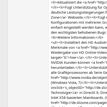
<li>Aktualisiert die <a href="ht
</li><li>Fügt Unterstützung für O
deutliche Leistungssteigerungen 
Zone</a> Webseite.</li><li>Fügt e
Konfigurationen mit mehreren Gra
einfach eingestellt werden kann
den wichtigsten behobenen Bugs fi
<b>Weitere Informationen:</b>
<ul><li>Installiert den HD Audiotr
Merkmale von <a href="http://www
Wiedergabe von HD Online-Videos 
target="b">hier</a>.</li><li>Unt
NVIDIA Kunden können <a href="ht
herunterladen.</li><li>Unterstüt
alle Grafikprozessoren ab Serie G
href="http://www.nvidia.de/obje
(Windows Vista, 7)</li><li>Unters
onclick='s_objectID="http://de.sl
Technologie</a> in DirectX 9, Dir
Intel X58-basierten Mainboards. (
href="http://de.slizone.com/page