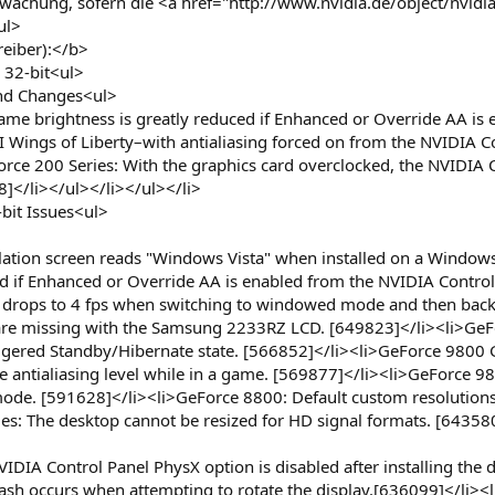
achung, sofern die <a href="http://www.nvidia.de/object/nvidi
ul>
reiber):</b>
 32-bit<ul>
and Changes<ul>
-game brightness is greatly reduced if Enhanced or Override AA is
II Wings of Liberty–with antialiasing forced on from the NVIDIA Co
rce 200 Series: With the graphics card overclocked, the NVIDIA C
]</li></ul></li></ul></li>
bit Issues<ul>
llation screen reads "Windows Vista" when installed on a Windows 
d if Enhanced or Override AA is enabled from the NVIDIA Control 
drops to 4 fps when switching to windowed mode and then back 
s are missing with the Samsung 2233RZ LCD. [649823]</li><li>GeFo
riggered Standby/Hibernate state. [566852]</li><li>GeForce 980
e antialiasing level while in a game. [569877]</li><li>GeForce 
mode. [591628]</li><li>GeForce 8800: Default custom resolutions
es: The desktop cannot be resized for HD signal formats. [64358
IDIA Control Panel PhysX option is disabled after installing the
ash occurs when attempting to rotate the display.[636099]</li><