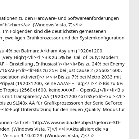
ormationen zu den Hardware- und Softwareanforderungen
"b">hier</a>. (Windows Vista, 7)</li>
n. Im Folgenden sind die deutlichsten gemessenen
 jeweiligen Grafikprozessor und der Systemkonfiguration
Bis zu 4% bei Batman: Arkham Asylum (1920x1200,
ery High‘)</li><li>Bis zu 5% bei Call of Duty: Modern
– Einstellung ‚Enthusiast‘)</li><li>Bis zu 24% bei Enemy
/16xAF)</li><li>Bis zu 25% bei Just Cause 2 (2560x1600,
selation aktiviert)</li><li>Bis zu 7% bei Metro 2033 mit
of Pripyat (1920x1200, keine AA/AF – Tag)</li><li>Bis zu 6%
ne: Tropics (2560x1600, keine AA/AF – OpenGL)</li><li>Bis
sis mit Transparency AA (1920x1200 4xTrSS)</li></ul></li>
 bis zu SLI48x AA für Grafikprozessoren der Serie GeForce
><li>Fügt Unterstützung für den neuen ‚Quality‘ Modus für
nnen <a href="http://www.nvidia.de/object/geforce-3D-
en. (Windows Vista, 7)</li><li>Aktualisiert die <a
Version 9.10.0223. (Windows Vista, 7)</li>