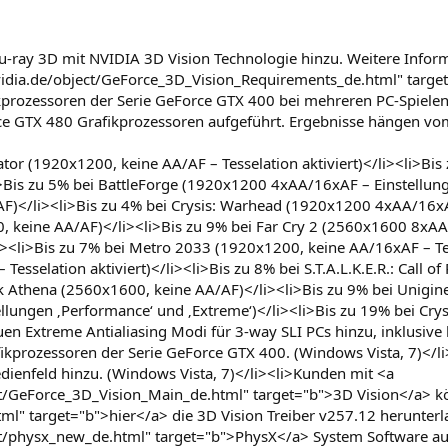
lu-ray 3D mit NVIDIA 3D Vision Technologie hinzu. Weitere Inf
vidia.de/object/GeForce_3D_Vision_Requirements_de.html" target=
ikprozessoren der Serie GeForce GTX 400 bei mehreren PC-Spiele
e GTX 480 Grafikprozessoren aufgeführt. Ergebnisse hängen vom
dator (1920x1200, keine AA/AF – Tesselation aktiviert)</li><li>
is zu 5% bei BattleForge (1920x1200 4xAA/16xAF – Einstellung ‚V
</li><li>Bis zu 4% bei Crysis: Warhead (1920x1200 4xAA/16xAF 
, keine AA/AF)</li><li>Bis zu 9% bei Far Cry 2 (2560x1600 8xAA
i><li>Bis zu 7% bei Metro 2033 (1920x1200, keine AA/16xAF – Tes
esselation aktiviert)</li><li>Bis zu 8% bei S.T.A.L.K.E.R.: Call 
rk Athena (2560x1600, keine AA/AF)</li><li>Bis zu 9% bei Unigi
llungen ‚Performance‘ und ‚Extreme‘)</li><li>Bis zu 19% bei Cry
uen Extreme Antialiasing Modi für 3-way SLI PCs hinzu, inklusive
ikprozessoren der Serie GeForce GTX 400. (Windows Vista, 7)</li
ienfeld hinzu. (Windows Vista, 7)</li><li>Kunden mit <a
t/GeForce_3D_Vision_Main_de.html" target="b">3D Vision</a> kö
ml" target="b">hier</a> die 3D Vision Treiber v257.12 herunterlad
t/physx_new_de.html" target="b">PhysX</a> System Software auf 