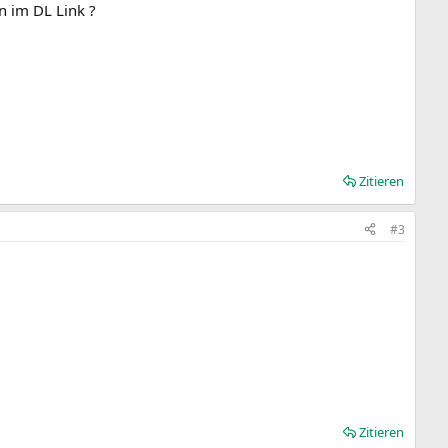
n im DL Link ?
Zitieren
#3
Zitieren