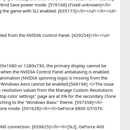
 Hybrid Save power mode. [576168] (Fixed unknown)</li>
ng the game with SLI enabled. [635173]</li></ul></li></ul>
abled from the NVIDIA Control Panel. [429254]</li></ul>
920x1080 or 1280x730, the primary display cannot be
 when the NVIDIA Control Panel antialiasing is enabled.
w animation (NVIDIA spinning logo) is missing from the
nd Windows Aero cannot be enabled.[566196] <i>The issue
om resolution values from the Manage Custom Resolutions
top color settings" page are at 0% for the secondary Clone
ching to the "Windows Basic" theme. [597358]</li>
Clone mode. [591628]</li><li>GeForce 8800 GT/GTX:
DMI connection. [650825]</li><li>[SLI], GeForce 400