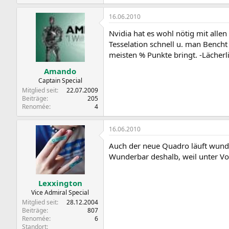
16.06.2010
Nvidia hat es wohl nötig mit allen
Tesselation schnell u. man Bencht d
meisten % Punkte bringt. -Lächerl
Amando
Captain Special
Mitglied seit
22.07.2009
Beiträge
205
Renomée
4
16.06.2010
Auch der neue Quadro läuft wund
Wunderbar deshalb, weil unter Vol
Lexxington
Vice Admiral Special
Mitglied seit
28.12.2004
Beiträge
807
Renomée
6
Standort