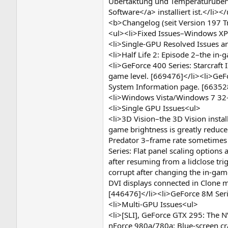
Übertaktung und Temperaturüberw
Software</a> installiert ist.</li></
<b>Changelog (seit Version 197 T
<ul><li>Fixed Issues–Windows XP
<li>Single-GPU Resolved Issues 
<li>Half Life 2: Episode 2–the in
<li>GeForce 400 Series: Starcraft 
game level. [669476]</li><li>GeFo
System Information page. [663528
<li>Windows Vista/Windows 7 32-
<li>Single GPU Issues<ul>
<li>3D Vision–the 3D Vision insta
game brightness is greatly reduce
Predator 3–frame rate sometimes 
Series: Flat panel scaling option
after resuming from a lidclose t
corrupt after changing the in-gam
DVI displays connected in Clone 
[446476]</li><li>GeForce 8M Seri
<li>Multi-GPU Issues<ul>
<li>[SLI], GeForce GTX 295: The NV
nForce 980a/780a: Blue-screen cr