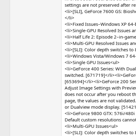
settings are not preserved after
<li>[SLI], GeForce 7600 GS: Biosh
</li>
<li>Fixed Issues–Windows XP 64-
<li>Single-GPU Resolved Issues 
<li>Half Life 2: Episode 2–in-gam
<li>Multi-GPU Resolved Issues a
<li>[SLI]: Color depth switches to
<li>Windows Vista/Windows 7 64-
<li>Single GPU Issues<ul>
<li>GeForce 400 Series: With Dua
switched. [671719]</li><li>GeForc
[653694]</li><li>GeForce 200 Seri
Adjust Image Settings with Previ
does not occur after you reboot 
page, the values are not validate
or Dualview mode display. [51421
<li>GeForce 9800 GTX: 576i/480i 
Default custom resolutions canno
<li>Multi-GPU Issues<ul>
<li>[SLI]: Color depth switches t