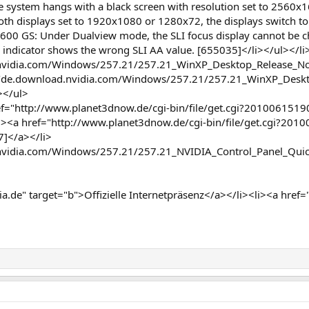
system hangs with a black screen with resolution set to 2560x16
 displays set to 1920x1080 or 1280x72, the displays switch to s
9600 GS: Under Dualview mode, the SLI focus display cannot be c
 indicator shows the wrong SLI AA value. [655035]</li></ul></li
.nvidia.com/Windows/257.21/257.21_WinXP_Desktop_Release_Not
p://de.download.nvidia.com/Windows/257.21/257.21_WinXP_Deskt
></ul>
="http://www.planet3dnow.de/cgi-bin/file/get.cgi?2010061519
><a href="http://www.planet3dnow.de/cgi-bin/file/get.cgi?201
7]</a></li>
.nvidia.com/Windows/257.21/257.21_NVIDIA_Control_Panel_Quick
a.de" target="b">Offizielle Internetpräsenz</a></li><li><a href=