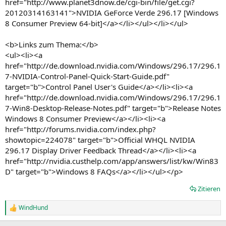
href="http://www.planet3dnow.de/cgi-bin/file/get.cgi?
20120314163141">NVIDIA GeForce Verde 296.17 [Windows
8 Consumer Preview 64-bit]</a></li></ul></li></ul>
<b>Links zum Thema:</b>
<ul><li><a
href="http://de.download.nvidia.com/Windows/296.17/296.1
7-NVIDIA-Control-Panel-Quick-Start-Guide.pdf"
target="b">Control Panel User's Guide</a></li><li><a
href="http://de.download.nvidia.com/Windows/296.17/296.1
7-Win8-Desktop-Release-Notes.pdf" target="b">Release Notes
Windows 8 Consumer Preview</a></li><li><a
href="http://forums.nvidia.com/index.php?
showtopic=224078" target="b">Official WHQL NVIDIA
296.17 Display Driver Feedback Thread</a></li><li><a
href="http://nvidia.custhelp.com/app/answers/list/kw/Win83
D" target="b">Windows 8 FAQs</a></li></ul></p>
Zitieren
WindHund
R
e