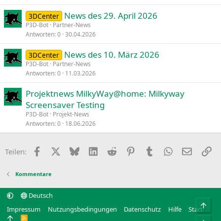
News des 29. April 2026
3DCenter
P3D-Bot
Partner-News
Antworten
0
30.04.2026
News des 10. März 2026
3DCenter
P3D-Bot
Partner-News
Antworten
0
11.03.2026
Projektnews MilkyWay@home: Milkyway
Screensaver Testing
P3D-Bot
Projekt-News
Antworten
0
18.06.2026
Facebook
X
Bluesky
LinkedIn
Reddit
Pinterest
Tumblr
WhatsApp
E-Mail
Li
Teilen:
Kommentare
Deutsch
Obe
Impressum
Nutzungsbedingungen
Datenschutz
Hilfe
Start
R