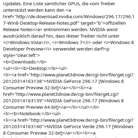
Updates. Eine Liste sämtlicher GPUs, die vom Treiber
unterstützt werden kann den <a
href="http://de.download.nvidia.com/Windows/296.17/296.1
7-Win8-Desktop-Release-Notes.pdf" target="b">offiziellen
Release Notes</a> entnommen werden. NVIDIA weist
ausdrücklich darauf hin, dass dieser Treiber nicht unter
<i>Windows Vista</i>, <i>Windows 7</i> oder <i>Windows 8
Developer Preview</i> verwendet werden darf!<p
style="clear:left">
<b>Downloads:</b>
<ul><li><b>Desktop:</b><ul>
<li><a href="http://www.planet3dnow.de/cgi-bin/file/get.cgi?
20120314163138">NVIDIA GeForce 296.17 [Windows 8
Consumer Preview 32-bit]</a></li><li><a
href="http://www.planet3dnow.de/cgi-bin/file/get.cgi?
20120314163139">NVIDIA GeForce 296.17 [Windows 8
Consumer Preview 64-bit]</a></li></ul></li>
<li><b>Notebook:</b><ul>
<li><a href="http://www.planet3dnow.de/cgi-bin/file/get.cgi?
20120314163140">NVIDIA GeForce Verde 296.17 [Windows
8 Consumer Preview 32-bit]</a></li><li><a