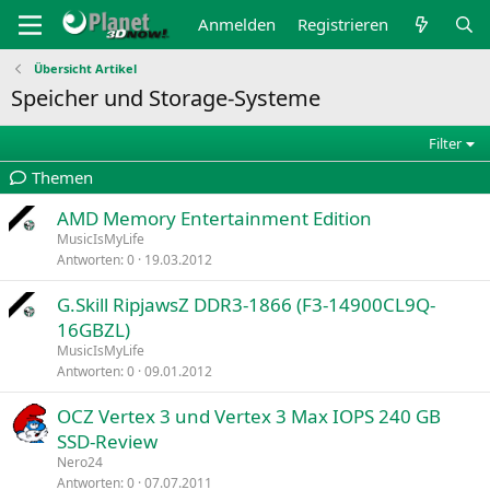
Anmelden
Registrieren
Übersicht Artikel
Speicher und Storage-Systeme
Filter
Themen
AMD Memory Entertainment Edition
MusicIsMyLife
Antworten
0
19.03.2012
G.Skill RipjawsZ DDR3-1866 (F3-14900CL9Q-
16GBZL)
MusicIsMyLife
Antworten
0
09.01.2012
OCZ Vertex 3 und Vertex 3 Max IOPS 240 GB
SSD-Review
Nero24
Antworten
0
07.07.2011