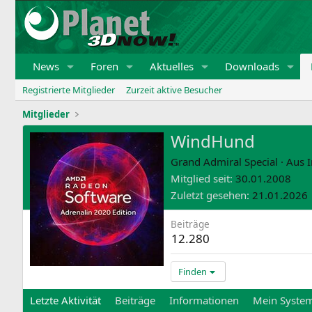
News
Foren
Aktuelles
Downloads
Registrierte Mitglieder
Zurzeit aktive Besucher
Mitglieder
WindHund
Grand Admiral Special
·
Aus
Mitglied seit
30.01.2008
Zuletzt gesehen
21.01.2026
Beiträge
12.280
Finden
Letzte Aktivität
Beiträge
Informationen
Mein Syste