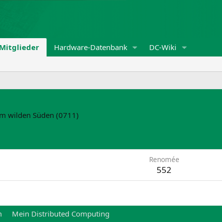
Mitglieder
Hardware-Datenbank
DC-Wiki
Im wilden Süden (0711)
Renomée
552
m
Mein Distributed Computing