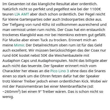
Im Gesamten ist das klangliche Resultat aber ordentlich.
Natürlich nicht so perfekt und pegelfest wie bei der 1100€
teuren
LIA AMT
aber doch schon ordentlich. Der Pegel reicht
für kleine Gartenparties oder auch Indoorparties dicke aus.
Der Tiefgang von rund 40hz ist vollkommen ausreichend und
man vermisst unten rum nichts. Der Coax hat ein erstaunlich
trockenes Klangbild was mir bei Heimkino extrem gut gefällt.
Für Mucke aber einen Tuck zu trocken. Erinnert mich an
meine
Mimir
. Der Detailreichtum oben rum ist für das Geld
auch exzellent. Wir müssen berücksichtigen das der Coax nur
rund 60€ kostet nebst 50€ die Weichenbauteile mit
Audaphon Caps und Audaphonspulen. Nicht das billigste aber
auch nicht das teuerste. Der Speaker erinnert mich vom
Charackter her etwas an die
Pico Lino 3
ohne dass die Snares
einen so stark um die Ohren fetzen dafür hat der Speaker
trotz kleiner Treiber jedoch einen ordentlichen Kick. Wobei wir
mit der Passivmembran bei einer Membranfläche (sd:
~260mm²) bei einen 9“ Treiber wären. Das is schon nicht so
wenig.