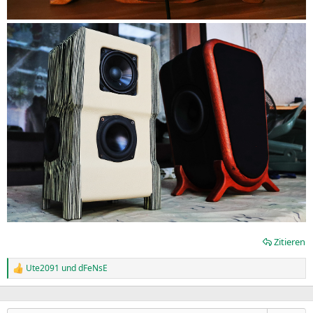
Zitieren
Ute2091
und
dFeNsE
R
e
a
k