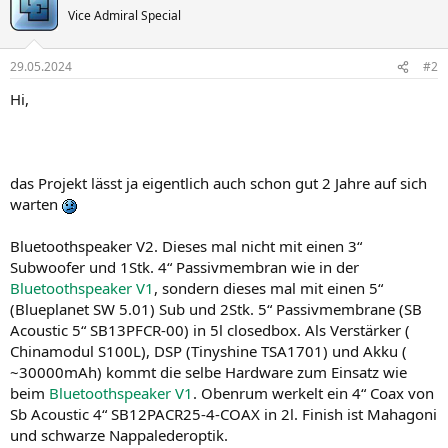
t
Vice Admiral Special
i
o
n
29.05.2024
#2
e
n
Hi,
:
das Projekt lässt ja eigentlich auch schon gut 2 Jahre auf sich
warten
Bluetoothspeaker V2. Dieses mal nicht mit einen 3“
Subwoofer und 1Stk. 4“ Passivmembran wie in der
Bluetoothspeaker V1
, sondern dieses mal mit einen 5“
(Blueplanet SW 5.01) Sub und 2Stk. 5“ Passivmembrane (SB
Acoustic 5“ SB13PFCR-00) in 5l closedbox. Als Verstärker (
Chinamodul S100L), DSP (Tinyshine TSA1701) und Akku (
~30000mAh) kommt die selbe Hardware zum Einsatz wie
beim
Bluetoothspeaker V1
. Obenrum werkelt ein 4“ Coax von
Sb Acoustic 4“ SB12PACR25-4-COAX in 2l. Finish ist Mahagoni
und schwarze Nappalederoptik.