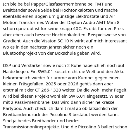
Ich bleibe bei Pappe/Glasfasermembrane bei TMT und
Breitbänder sowie Seide bei Hochtonkalotten und mache
ebenfalls einen Bogen um günstige Elektrostate und Air
Motion Transformer. Wobei der Dayton Audio AMT Mini 8
schon ganz gut ist für seine knapp 40€. Es gibt für den Preis
aber eben auch bessere Hochtonkalotten. Beispielsweise von
Gradient. Auch die Visaton SC 10 N wirkt auf mich interessant
wo es in den nächsten Jahren sicher noch ein
Bluetoothprojekt von der Boxschule geben wird.
DSP und Verstärker sowie noch 2 Kühe habe ich eh noch auf
Halde liegen. Ein SW5.01 kostet nicht die Welt und den Akku
bekomme ich wieder für umme vom Kumpel gegen einen
kleinen Fräsgefallen. 2025 oder 2026 geht’s dann aber
erstmal mit der CT 266-1320 weiter. Da die wohl mehr Pegelt
wird bei diesen Projekt wohl ein SW 6.01 eingesetzt. Wieder
mit 2 Passivmembrane. Das wird dann sicher ne krasse
Partybox. Auch check ich damit mal ab ob tatsächlich der
Breitbandeindruck der Piccolino 3 bestätigt werden kann.
Sind ja beides Breitbänder und beides
Transmissiononlineprojekte. Und die Piccolino 3 ballert schon