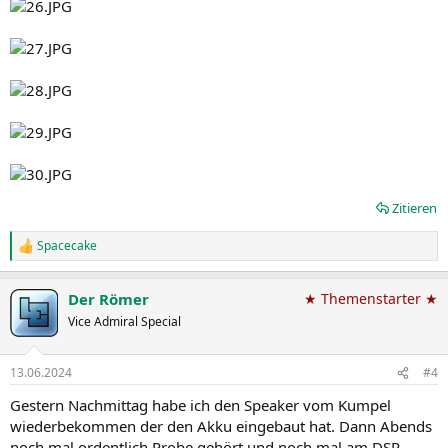
Zitieren
Spacecake
R
e
a
Der Römer
★ Themenstarter ★
k
t
Vice Admiral Special
i
o
n
13.06.2024
#4
e
n
Gestern Nachmittag habe ich den Speaker vom Kumpel
:
wiederbekommen der den Akku eingebaut hat. Dann Abends
noch mal ordentlich Probe gehört und noch mal am DSP