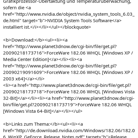
Grafikprozessor-Übertaktung und Temperaturüberwachung,
sofern die <a
href="http://www.nvidia.de/object/nvidia_system_tools_6.03_
de.html" target="b">NVIDIA System Tools Software</a>
installiert ist.</i></li></ul></blockquote>
<b>Download:</b><ul><li><a
href="http://www.planet3dnow.de/cgi-bin/file/get.pl?
20090218173716">ForceWare 182.06 WHQL [Windows XP /
Media Center Edition]</a></li><li><a
href="http://www.planet3dnow.de/cgi-bin/file/get.pl?
20090219091609">ForceWare 182.06 WHQL [Windows XP /
2003 x64]</a></li>
<li><a href="http://www.planet3dnow.de/cgi-bin/file/get.pl?
20090218173718">ForceWare 182.06 WHQL [Windows Vista
32-Bit]</a></li><li><a href="http://www.planet3dnow.de/cgi-
bin/file/get.pl?20090218173719">ForceWare 182.06 WHQL
[Windows Vista 64-Bit]</a></li></ul>
<b>Links zum Thema:</b><ul><li><a
href="http://de.download.nvidia.com/Windows/182.06/182.0
6_WinXP_GeForce_Release_Notes.pdf" target="b">Release