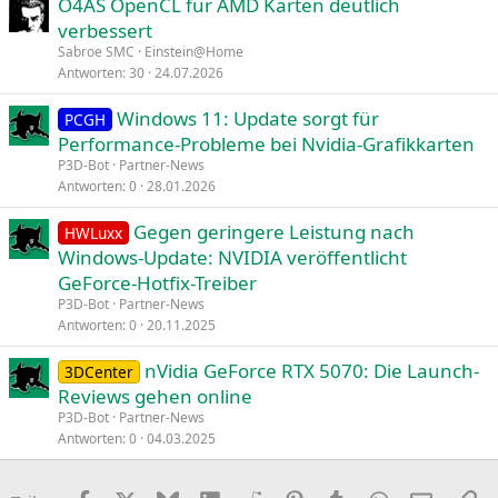
O4AS OpenCL für AMD Karten deutlich
verbessert
Sabroe SMC
Einstein@Home
Antworten
30
24.07.2026
Windows 11: Update sorgt für
PCGH
Performance-Probleme bei Nvidia-Grafikkarten
P3D-Bot
Partner-News
Antworten
0
28.01.2026
Gegen geringere Leistung nach
HWLuxx
Windows-Update: NVIDIA veröffentlicht
GeForce-Hotfix-Treiber
P3D-Bot
Partner-News
Antworten
0
20.11.2025
nVidia GeForce RTX 5070: Die Launch-
3DCenter
Reviews gehen online
P3D-Bot
Partner-News
Antworten
0
04.03.2025