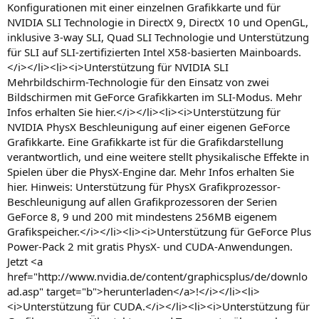
Konfigurationen mit einer einzelnen Grafikkarte und für
NVIDIA SLI Technologie in DirectX 9, DirectX 10 und OpenGL,
inklusive 3-way SLI, Quad SLI Technologie und Unterstützung
für SLI auf SLI-zertifizierten Intel X58-basierten Mainboards.
</i></li><li><i>Unterstützung für NVIDIA SLI
Mehrbildschirm-Technologie für den Einsatz von zwei
Bildschirmen mit GeForce Grafikkarten im SLI-Modus. Mehr
Infos erhalten Sie hier.</i></li><li><i>Unterstützung für
NVIDIA PhysX Beschleunigung auf einer eigenen GeForce
Grafikkarte. Eine Grafikkarte ist für die Grafikdarstellung
verantwortlich, und eine weitere stellt physikalische Effekte in
Spielen über die PhysX-Engine dar. Mehr Infos erhalten Sie
hier. Hinweis: Unterstützung für PhysX Grafikprozessor-
Beschleunigung auf allen Grafikprozessoren der Serien
GeForce 8, 9 und 200 mit mindestens 256MB eigenem
Grafikspeicher.</i></li><li><i>Unterstützung für GeForce Plus
Power-Pack 2 mit gratis PhysX- und CUDA-Anwendungen.
Jetzt <a
href="http://www.nvidia.de/content/graphicsplus/de/downlo
ad.asp" target="b">herunterladen</a>!</i></li><li>
<i>Unterstützung für CUDA.</i></li><li><i>Unterstützung für