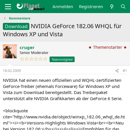
Anmelden
Registrieren
Kommentare
NVIDIA GeForce 182.06 WHQL für
Download
Windows XP und Vista
cruger
★ Themenstarter ★
Senior Moderator
☆☆☆☆☆☆
Teammitglied
18.02.2009
#1
NVIDIA hat einen neuen offiziellen und WQHL-zertifizierten
GeForce-Treiber (ehemals Forceware) für Windows XP und
Vista zum Download bereitgestellt. Das Treiberpaket
unterstützt alle NVIDIA Grafikkarten ab der GeForce 6 Serie.
<blockquote
cite="http://www.nvidia.de/object/winxp_182.06_whql_de.ht
ml"><i><b>Versions-Highlights Windows Vista<br><br>Neu
bei Version 182.06:</b></i><ul><li><i>Empfohlen für das