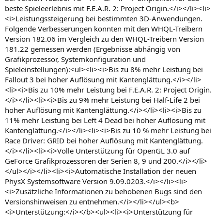
beste Spieleerlebnis mit F.E.A.R. 2: Project Origin.</i></li><li>
<i>Leistungssteigerung bei bestimmten 3D-Anwendungen.
Folgende Verbesserungen konnten mit den WHQL-Treibern
Version 182.06 im Vergleich zu den WHQL-Treibern Version
181.22 gemessen werden (Ergebnisse abhängig von
Grafikprozessor, Systemkonfiguration und
Spieleinstellungen):<ul><li><i>Bis zu 8% mehr Leistung bei
Fallout 3 bei hoher Auflösung mit Kantenglättung.</i></li>
<li><i>Bis zu 10% mehr Leistung bei F.E.A.R. 2: Project Origin.
</i></li><li><i>Bis zu 9% mehr Leistung bei Half-Life 2 bei
hoher Auflösung mit Kantenglättung.</i></li><li><i>Bis zu
11% mehr Leistung bei Left 4 Dead bei hoher Auflösung mit
Kantenglättung.</i></li><li><i>Bis zu 10 % mehr Leistung bei
Race Driver: GRID bei hoher Auflösung mit Kantenglättung.
</i></li><li><i>Volle Unterstützung für OpenGL 3.0 auf
GeForce Grafikprozessoren der Serien 8, 9 und 200.</i></li>
</ul></i></li><li><i>Automatische Installation der neuen
PhysX Systemsoftware Version 9.09.0203.</i></li><li>
<i>Zusätzliche Informationen zu behobenen Bugs sind den
Versionshinweisen zu entnehmen.</i></li></ul><b>
<i>Unterstützung:</i></b><ul><li><i>Unterstützung für